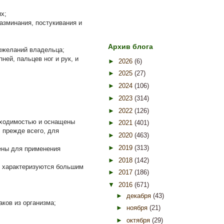
х;
азминания, постукивания и
Архив блога
пожеланий владельца;
ей, пальцев ног и рук, и
►
2026
(6)
►
2025
(27)
►
2024
(106)
►
2023
(314)
►
2022
(126)
оходимостью и оснащены
►
2021
(401)
 прежде всего, для
►
2020
(463)
►
2019
(313)
ены для применения
►
2018
(142)
и характеризуются большим
►
2017
(186)
▼
2016
(671)
►
декабря
(43)
аков из организма;
►
ноября
(21)
►
октября
(29)