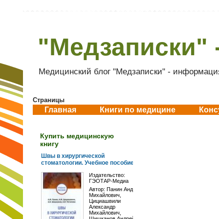
"Медзаписки" 
Медицинский блог "Медзаписки" - информация
Страницы
Главная
Книги по медицине
Конс
Купить медицинскую
книгу
Швы в хирургической
стоматологии. Учебное пособие
Издательство:
ГЭОТАР-Медиа
Автор:
Панин Андрей
Михайлович
,
Цициашвили
Александр
Михайлович
,
Шишканов Андрей