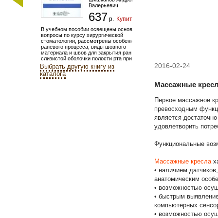
Валерьевич
637
р.
Купить
В учебном пособии освещены основные
вопросы по курсу хирургической
стоматологии, рассмотрены особенности
раневого процесса, виды шовного
материала и швов для закрытия ран
слизистой оболочки полости рта при...
2016-02-24
Выбрать другую книгу из
каталога
Массажные крес
Первое массажное кр
превосходным функц
является достаточно
удовлетворить потре
Функциональные воз
Массажные кресла
х
• наличием датчиков
анатомическим особе
• возможностью осу
• быстрым выявление
компьютерных сенсо
• возможностью осущ