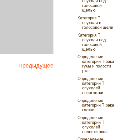
опухоли под
голосовой
щелью
Категория Т
опухоли в
голосовой щели
Категория Т
опухоли над
голосовой
щелью
Определение
категории Т рака
Предыдущее
губы и полости
рта
Определение
категории Т
опухолей
носоглотки
Определение
категории T рака
глотки
Определение
категории Т
опухолей
полости носа
Определение