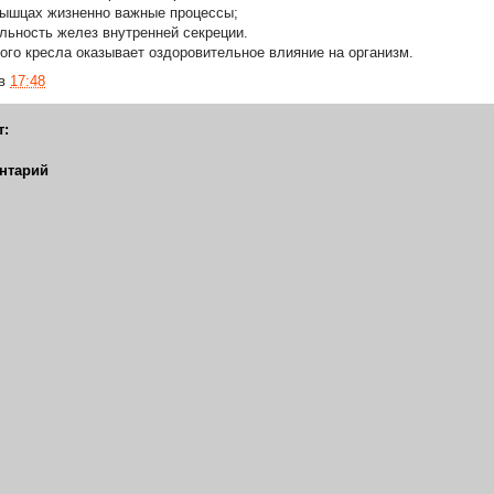
мышцах жизненно важные процессы;
ельность желез внутренней секреции.
го кресла оказывает оздоровительное влияние на организм.
в
17:48
т:
нтарий