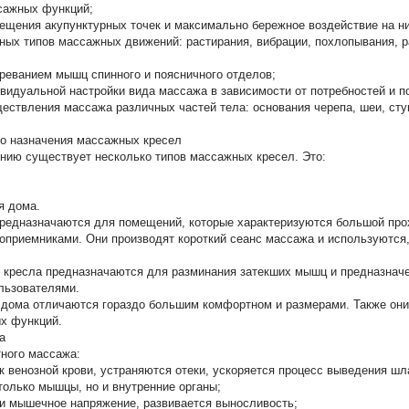
сажных функций;
ещения акупунктурных точек и максимально бережное воздействие на ни
ных типов массажных движений: растирания, вибрации, похлопывания, р
реванием мышц спинного и поясничного отделов;
видуальной настройки вида массажа в зависимости от потребностей и 
ествления массажа различных частей тела: основания черепа, шеи, ступн
о назначения массажных кресел
нию существует несколько типов массажных кресел. Это:
я дома.
предназначаются для помещений, которые характеризуются большой пр
приемниками. Они производят короткий сеанс массажа и используются,
кресла предназначаются для разминания затекших мышц и предназнач
льзователями.
 дома отличаются гораздо большим комфортном и размерами. Также он
х функций.
а
тного массажа:
к венозной крови, устраняются отеки, ускоряется процесс выведения шл
только мышцы, но и внутренние органы;
 и мышечное напряжение, развивается выносливость;