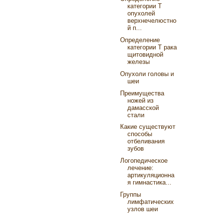
категории Т
опухолей
верхнечелюстно
й п...
Определение
категории Т рака
щитовидной
железы
Опухоли головы и
шеи
Преимущества
ножей из
дамасской
стали
Какие существуют
способы
отбеливания
зубов
Логопедическое
лечение:
артикуляционна
я гимнастика...
Группы
лимфатических
узлов шеи