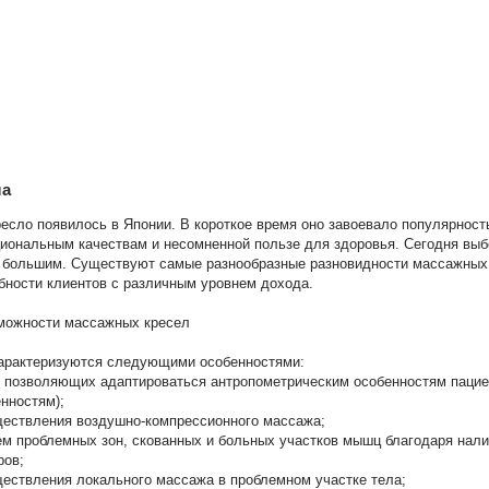
ла
есло появилось в Японии. В короткое время оно завоевало популярност
иональным качествам и несомненной пользе для здоровья. Сегодня вы
 большим. Существуют самые разнообразные разновидности массажных 
бности клиентов с различным уровнем дохода.
можности массажных кресел
арактеризуются следующими особенностями:
, позволяющих адаптироваться антропометрическим особенностям пациент
нностям);
ществления воздушно-компрессионного массажа;
м проблемных зон, скованных и больных участков мышц благодаря нал
ров;
ествления локального массажа в проблемном участке тела;