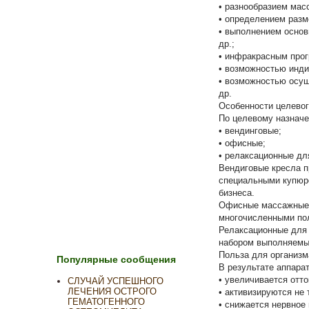
• разнообразием мас
• определением разм
• выполнением основ
др.;
• инфракрасным прог
• возможностью инди
• возможностью осущ
др.
Особенности целевог
По целевому назначе
• вендинговые;
• офисные;
• релаксационные дл
Вендиговые кресла 
специальными купюро
бизнеса.
Офисные массажные 
многочисленными по
Релаксационные для
набором выполняемы
Польза для организм
Популярные сообщения
В результате аппара
• увеличивается отто
СЛУЧАЙ УСПЕШНОГО
ЛЕЧЕНИЯ ОСТРОГО
• активизируются не 
ГЕМАТОГЕННОГО
• снижается нервное