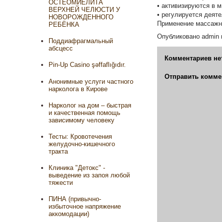
ОСТЕОМИЕЛИТА
• активизируются в 
ВЕРХНЕЙ ЧЕЛЮСТИ У
• регулируется деят
НОВОРОЖДЕННОГО
Применение массажно
РЕБЁНКА
Опубликовано
admin
Поддиафрагмальный
абсцесс
Комментариев не
Pin-Up Casino şəffaflığıdır.
Отправить комме
Анонимные услуги частного
нарколога в Кирове
Нарколог на дом – быстрая
и качественная помощь
зависимому человеку
Тесты: Кровотечения
желудочно-кишечного
тракта
Клиника "Детокс" -
выведение из запоя любой
тяжести
ПИНА (привычно-
избыточное напряжение
аккомодации)