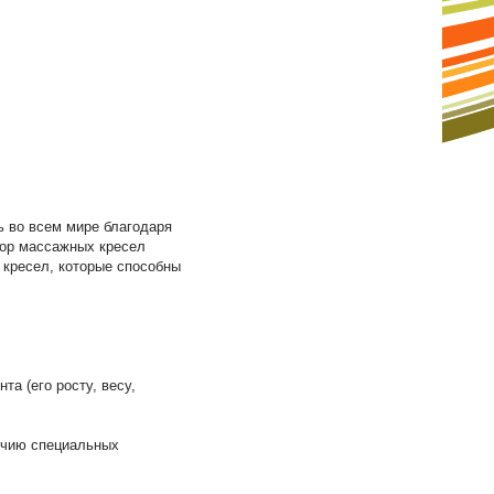
ь во всем мире благодаря
бор массажных кресел
кресел, которые способны
а (его росту, весу,
ичию специальных