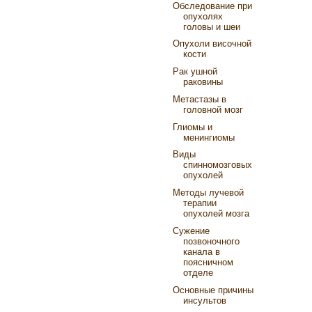
Обследование при
опухолях
головы и шеи
Опухоли височной
кости
Рак ушной
раковины
Метастазы в
головной мозг
Глиомы и
менингиомы
Виды
спинномозговых
опухолей
Методы лучевой
терапии
опухолей мозга
Сужение
позвоночного
канала в
поясничном
отделе
Основные причины
инсультов