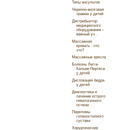
Типы инсультов
Черепно-мозговая
травма у детей
Дистрибьютор
медицинского
оборудования –
важный уч...
Массажная
кровать - что
это?
Массажные кресла
Болезнь Легга-
Кальве-Пертеса
у детей
Дислокация бедра
у детей
Диагностика и
лечение острого
гематогенного
остеом...
Переломы
голеностопного
сустава
Хирургические