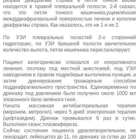
разрыв диафрагмы справа и петля тонкой кишки
находится в правой плевральной полости, 2-й сказал,
что это петля тонкого кишечника,ущемлённая
междудиафрагмальной поверхностью печени и куполом
диафрагмы справа. Как оказалось, это не 1 и не 2.
По УЗИ плевральных полостей 2-х сторонний
гидроторакс, по УЗИ брюшной полости занчительное
количество выпота, петли кишечника перистальтируют.
Пациент категорически отказался от оперативного
лечения, поэтому под местной анестезией, под УЗИ
наведением в правом подреберье выполнена пункция, а
затем дренирование троакарным способом
поддиафрагмального пространства. Единовременно по
дренажу под давлением было получено около 1000 мл
зловонного бело-зелёного гноя.
Начата массивная антибактериальная терапия
(меронем, метрогил), через 5 дней этиотропная терапия
(цефтазидим). Дренаж промывался 6 раз в сутки.
Выполнен сеанс плазмафереза.
Сейчас состояние пациента удовлетворительное, не
лихорадит, лейкоцитоз до 11, по дренажу за сутки до 100