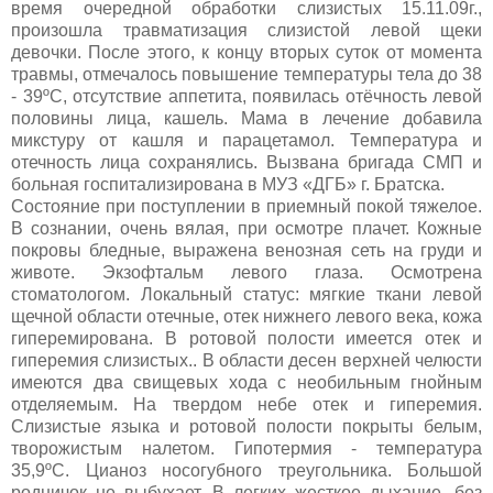
время очередной обработки слизистых 15.11.09г.,
произошла травматизация слизистой левой щеки
девочки. После этого, к концу вторых суток от момента
травмы, отмечалось повышение температуры тела до 38
- 39ºС, отсутствие аппетита, появилась отёчность левой
половины лица, кашель. Мама в лечение добавила
микстуру от кашля и парацетамол. Температура и
отечность лица сохранялись. Вызвана бригада СМП и
больная госпитализирована в МУЗ «ДГБ» г. Братска.
Состояние при поступлении в приемный покой тяжелое.
В сознании, очень вялая, при осмотре плачет. Кожные
покровы бледные, выражена венозная сеть на груди и
животе. Экзофтальм левого глаза. Осмотрена
стоматологом. Локальный статус: мягкие ткани левой
щечной области отечные, отек нижнего левого века, кожа
гиперемирована. В ротовой полости имеется отек и
гиперемия слизистых.. В области десен верхней челюсти
имеются два свищевых хода с необильным гнойным
отделяемым. На твердом небе отек и гиперемия.
Слизистые языка и ротовой полости покрыты белым,
творожистым налетом. Гипотермия - температура
35,9ºС. Цианоз носогубного треугольника. Большой
родничок не выбухает. В легких жесткое дыхание, без