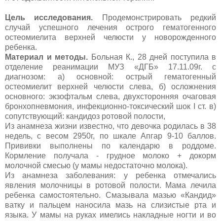
Цель исследования.
Продемонстрировать редкий
случай успешного лечения острого гематогенного
остеомиелита верхней челюсти у новорожденного
ребенка.
Материал и методы.
Больная К., 28 дней поступила в
отделение реанимации МУЗ «ДГБ» 17.11.09г. с
диагнозом: а) основной: острый гематогенный
остеомиелит верхней челюсти слева, б) осложнения
основного: экзофтальм слева, двухсторонняя очаговая
бронхопневмония, инфекционно-токсический шок I ст. в)
сопутствующий: кандидоз ротовой полости,
Из анамнеза жизни известно, что девочка родилась в 38
недель, с весом 2950г, по шкале Апгар 9-10 баллов.
Прививки выполнены по календарю в роддоме.
Кормление получала - грудное молоко + докорм
молочной смесью (у мамы недостаточно молока).
Из анамнеза заболевания: у ребенка отмечались
явления молочницы в ротовой полости. Мама лечила
ребенка самостоятельно. Смазывала мазью «Кандид»
ватку и пальцем наносила мазь на слизистые рта и
языка. У мамы на руках имелись накладные ногти и во