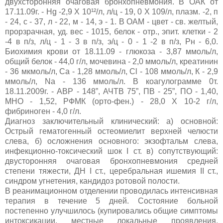
двухсторонняя очаговая бронхопневмония. В ОАК от
17.11.09г. - Нg -2,9 Х 10¹²/л, л/ц - 19, 0 Х 109/л, плазм. -2, п
- 24, с - 37, л - 22, м - 14, э - 1. В ОАМ - цвет - св. желтый,
прорзрачная, уд. вес - 1015, белок - отр., эпит. клетки - 2
-4 в п/з, л/ц - 1 - 3 в п/з, э/ц - 0 - 1 -2 в п/з, Рн - 6,0.
Биохимия крови от 18.11.09 - глюкоза - 3,87 ммоль/л,
общий белок - 44,0 г/л, мочевина - 2,0 ммоль/л, креатинин
- 36 мкмоль/л, Са - 1,28 ммоль/л, Сl - 108 ммоль/л, К - 2,9
ммоль/л, Na - 136 ммоль/л. В коагулограмме 0т.
18.11.2009г. - АВР - 148”, АЧТВ 75”, ПВ - 25”, ПО - 1,40,
МНО - 1,52, РФМК (орто-фен.) - 28,0 Х 10-2 г/л,
фибриноген - 4,0 г/л.
Диагноз заключительный клинический: а) основной:
Острый гематогенный остеомиелит верхней челюсти
слева, б) осложнения основного: экзофтальм слева,
инфекционно-токсический шок I ст. в) сопутствующий:
двусторонняя очаговая бронхопневмония средней
степени тяжести, ДН I ст., церебральная ишемия II ст.,
синдром угнетения, кандидоз ротовой полости.
В реанимационном отделении проводилась интенсивная
терапия в течение 5 дней. Состояние больной
постепенно улучшилось (купировались общие симптомы
интоксикации, местные локальные проявления,