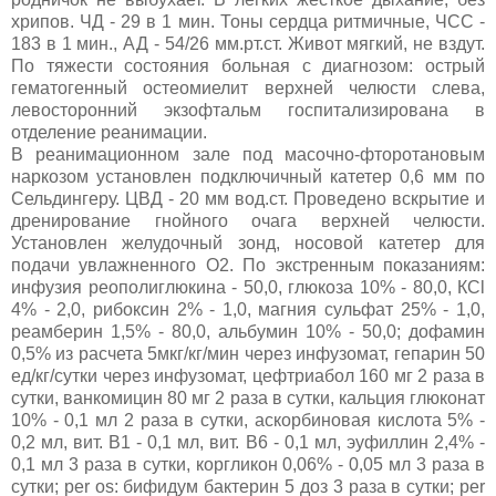
хрипов. ЧД - 29 в 1 мин. Тоны сердца ритмичные, ЧСС -
183 в 1 мин., АД - 54/26 мм.рт.ст. Живот мягкий, не вздут.
По тяжести состояния больная с диагнозом: острый
гематогенный остеомиелит верхней челюсти слева,
левосторонний экзофтальм госпитализирована в
отделение реанимации.
В реанимационном зале под масочно-фторотановым
наркозом установлен подключичный катетер 0,6 мм по
Сельдингеру. ЦВД - 20 мм вод.ст. Проведено вскрытие и
дренирование гнойного очага верхней челюсти.
Установлен желудочный зонд, носовой катетер для
подачи увлажненного О2. По экстренным показаниям:
инфузия реополиглюкина - 50,0, глюкоза 10% - 80,0, КСl
4% - 2,0, рибоксин 2% - 1,0, магния сульфат 25% - 1,0,
реамберин 1,5% - 80,0, альбумин 10% - 50,0; дофамин
0,5% из расчета 5мкг/кг/мин через инфузомат, гепарин 50
ед/кг/сутки через инфузомат, цефтриабол 160 мг 2 раза в
сутки, ванкомицин 80 мг 2 раза в сутки, кальция глюконат
10% - 0,1 мл 2 раза в сутки, аскорбиновая кислота 5% -
0,2 мл, вит. В1 - 0,1 мл, вит. В6 - 0,1 мл, эуфиллин 2,4% -
0,1 мл 3 раза в сутки, коргликон 0,06% - 0,05 мл 3 раза в
сутки; per os: бифидум бактерин 5 доз 3 раза в сутки; per