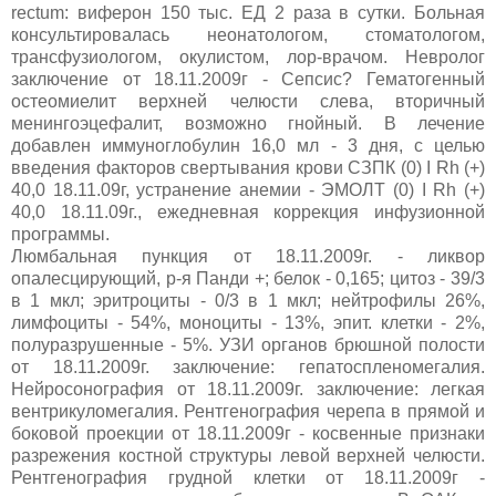
rectum: виферон 150 тыс. ЕД 2 раза в сутки. Больная
консультировалась неонатологом, стоматологом,
трансфузиологом, окулистом, лор-врачом. Невролог
заключение от 18.11.2009г - Сепсис? Гематогенный
остеомиелит верхней челюсти слева, вторичный
менингоэцефалит, возможно гнойный. В лечение
добавлен иммуноглобулин 16,0 мл - 3 дня, с целью
введения факторов свертывания крови СЗПК (0) I Rh (+)
40,0 18.11.09г, устранение анемии - ЭМОЛТ (0) I Rh (+)
40,0 18.11.09г., ежедневная коррекция инфузионной
программы.
Люмбальная пункция от 18.11.2009г. - ликвор
опалесцирующий, р-я Панди +; белок - 0,165; цитоз - 39/3
в 1 мкл; эритроциты - 0/3 в 1 мкл; нейтрофилы 26%,
лимфоциты - 54%, моноциты - 13%, эпит. клетки - 2%,
полуразрушенные - 5%. УЗИ органов брюшной полости
от 18.11
.
2009г. заключение: гепатоспленомегалия.
Нейросонография от 18.11.2009г. заключение: легкая
вентрикуломегалия. Рентгенография черепа в прямой и
боковой проекции от 18.11.2009г - косвенные признаки
разрежения костной структуры левой верхней челюсти.
Рентгенография грудной клетки от 18.11.2009г -