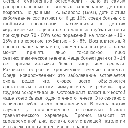
Острый гематогенный остеомиелит - одно из самых
распространенных и тяжелых заболеваний детского
возраста. По данным Г.А. Баирова (1991), дети с этим
заболевание составляют от 6 до 10% среди больных с
гнойными процессами, находящихся в детских
хирургических стационарах: на длинные трубчатые кости
приходиться 70 - 80% всех поражений, на плоские - 10 -
15% и на короткие трубчатые - 5 - 8%. Воспалительный
процесс чаще начинается, как местная реакция, а затем
может принять либо токсическое, либо
септикопиемическое течение. Чаще болеют дети от 3 - 14
лет, причем мальчики болеют чаще, чем девочки.
Различают острое и хроническое течение процесса.
Среди новорожденных это заболевание встречается
очень редко, что, скорее всего, объясняется
достаточным высоким иммунитетом у ребенка при
грудном вскармливании. Остеомиелит челюстных костей
чаще всего бывает одонтогенного генеза. Это связано с
кариесом зубов и его осложнениями. В очень редких
случаях у новорожденных остеомиелит бывает
травматического характера. Прогноз зависит от
своевременной диагностики, сопутствующей патологии
и от адекватности интенсивной терапии.