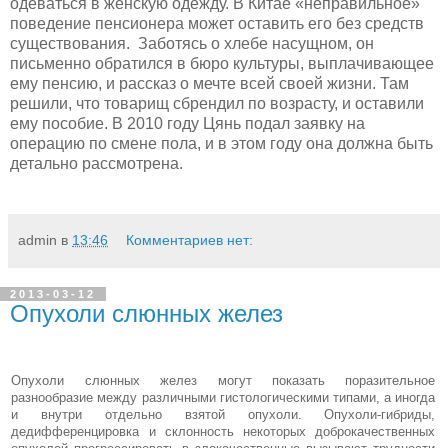
одеваться в женскую одежду. В Китае «неправильное»
поведение пенсионера может оставить его без средств
существования. Заботясь о хлебе насущном, он
письменно обратился в бюро культуры, выплачивающее
ему пенсию, и рассказ о мечте всей своей жизни. Там
решили, что товарищ сбрендил по возрасту, и оставили
ему пособие. В 2010 году Цянь подал заявку на
операцию по смене пола, и в этом году она должна быть
детально рассмотрена.
admin
в
13:46
Комментариев нет:
2013-03-12
Опухоли слюнных желез
Опухоли слюнных желез могут показать пораз­ительное
разнообразие между раз­личными гистологическими типами, а иногда
и внутри отдельно взятой опу­холи. Опухоли-гибриды,
дедифференцировка и склонность некоторых доброкачественных