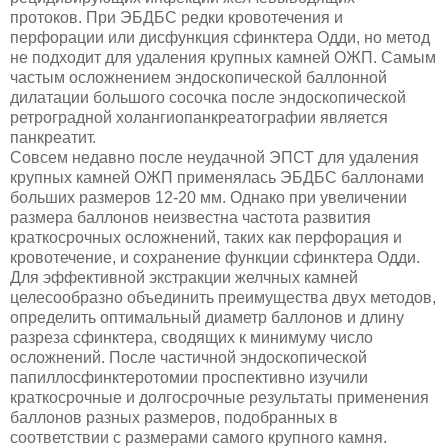
протоков. При ЭБДБС редки кровотечения и
перфорации или дисфункция сфинктера Одди, но метод
не подходит для удаления крупных камней ОЖП. Самым
частым осложнением эндоскопической баллонной
дилатации большого сосочка после эндоскопической
ретроградной холангиопанкреатографии является
панкреатит.
Совсем недавно после неудачной ЭПСТ для удаления
крупных камней ОЖП применялась ЭБДБС баллонами
больших размеров 12-20 мм. Однако при увеличении
размера баллонов неизвестна частота развития
краткосрочных осложнений, таких как перфорация и
кровотечение, и сохранение функции сфинктера Одди.
Для эффективной экстракции желчных камней
целесообразно объединить преимущества двух методов,
определить оптимальный диаметр баллонов и длину
разреза сфинктера, сводящих к минимуму число
осложнений. После частичной эндоскопической
папиллосфинктеротомии проспективно изучили
краткосрочные и долгосрочные результаты применения
баллонов разных размеров, подобранных в
соответствии с размерами самого крупного камня.