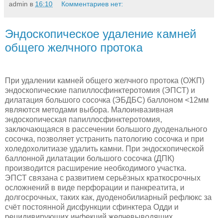
admin
в
16:10
Комментариев нет:
Эндоскопическое удаление камней
общего желчного протока
При удалении камней общего желчного протока (ОЖП)
эндоскопические папиллосфинктеротомия (ЭПСТ) и
дилатация большого сосочка (ЭБДБС) баллоном <12мм
являются методами выбора. Малоинвазивная
эндоскопическая папиллосфинктеротомия,
заключающаяся в рассечении большого дуоденального
сосочка, позволяет устранить патологию сосочка и при
холедохолитиазе удалить камни. При эндоскопической
баллонной дилатации большого сосочка (ДПК)
производится расширение необходимого участка.
ЭПСТ связана с развитием серьёзных краткосрочных
осложнений в виде перфорации и панкреатита, и
долгосрочных, таких как, дуоденобилиарный рефлюкс за
счёт постоянной дисфункции сфинктера Одди и
рецидивирующих инфекций желчевыводящих