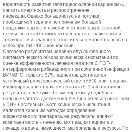
вероятность развития гепатоцеллюлярной карциномы,
снизить смертность и распространение
инфекции. Однако большинство не получает
необходимой терапии по причинам большой
продолжительности лечения и относительно сложной
схемы, высокой стоимости препаратов, значительной
токсичности и, главного, относительно малых шансов на
успех при ВИЧ/ВГС коинфекции.
Согласно результатам недавно опубликованного
систематического обзора клинических испытаний по
оценке эффективности лечения гепатита С ПЭГ-
интерфероном и рибаварином при сочетанной инфекции
ВИЧ/ВГС, только у 37% пациентов достигается
устойчивый вирусологический ответ (УВО), при терапии
инфицированных вирусом гепатита С 1 и 4 генотипов
результаты ещё хуже. Таким образом, у подобных
больных частота достижения УВО значительно ниже, чем
у ВИЧ-негативных. Хотя клинические испытания
являются хорошим методом определения
эффективности препарата, на результаты влияют
комплаентность к лечению, мотивация пациента и
лечащего врача, имеющиеся материальные ресурсы. По