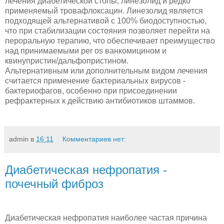
лечения диабетической стопы, линезолид и редко
применяемый тровафлоксацин. Линезолид является
подходящей альтернативой с 100% биодоступностью,
что при стабилизации состояния позволяет перейти на
пероральную терапию, что обеспечивает преимущество
над принимаемыми per os ванкомицином и
квинупристин/дальфопристином.
Альтернативным или дополнительным видом лечения
считается применение бактериальных вирусов -
бактериофагов, особенно при присоединении
рефрактерных к действию антибиотиков штаммов.
admin
в
16:11
Комментариев нет:
Диабетическая нефропатия -
почечный фиброз
Диабетическая нефропатия наиболее частая причина