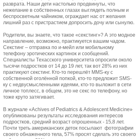
разврата. Наши дети настолько продвинуты, что
нежелание в собственных глазах выглядеть полным и
беспросветным чайником, ограждает нас от желания
лишний раз с пристрастием допросить дочу или сынулю.
Родители, вы знаете, что такое «секстинг»? А это модное
направление, возможно, практикуется вашим чадом.
Секстинг – отправка по и-мейл или мобильному
телефону эротических картинок и сообщений.
Специалисты Техасского университета опросили около
тысячи подростков от 14 до 19 лет, так вот 28% из них
практикуют секстинг. Кто-то перешлёт MMS-ку с
собственной оголённой попкой, кто-то предложит SMS-
ку с недвусмысленными идеями, кто-то выложит в сети
личное топлесс, в общем, это не секс по телефону, но
тоже круто затягивает.
В журнале «Achives of Pediatrics & Adolescent Medicine»
опубликованы результаты исследования интересов
подростков, средний возраст опрошенных - 15,8 лет.
Почти треть американских деток посылают фотографии
своего обнаженного тела, 57% просят сделать это своего