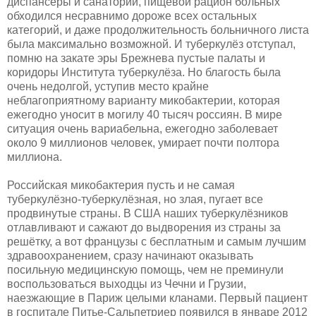
диспансеры и санатории, пищевой рацион больных
обходился несравнимо дороже всех остальных
категорий, и даже продолжительность больничного листа
была максимально возможной. И туберкулёз отступал,
помню на закате эры Брежнева пустые палаты и
коридоры Института туберкулёза. Но благость была
очень недолгой, уступив место крайне
неблагоприятному варианту микобактерии, которая
ежегодно уносит в могилу 40 тысяч россиян. В мире
ситуация очень вариабельна, ежегодно заболевает
около 9 миллионов человек, умирает почти полтора
миллиона.
Российская микобактерия пусть и не самая
туберкулёзно-туберкулёзная, но злая, пугает все
продвинутые страны. В США наших туберкулёзников
отлавливают и сажают до выдворения из страны за
решётку, а вот французы с бесплатным и самым лучшим
здравоохранением, сразу начинают оказывать
посильную медицинскую помощь, чем не преминули
воспользоваться выходцы из Чечни и Грузии,
наезжающие в Париж целыми кланами. Первый пациент
в госпитале Питье-Сальпетриер появился в январе 2012