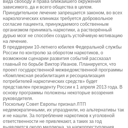
вида свободу и права ближайшего окружения
зависимого, да и всего общества в целом.
Принудительное лечение запрещается законом, во всех
наркологических клиниках требуется добровольное
согласие пациента, принуждаемого собственным
организмом принимать наркотики, а растворённый
дурью мозг не способен создать устойчивую мотивацию
на лечение.
В преддверии 10-летнего юбилея Федеральной службы
России по контролю за оборотом наркотиков, о
возможном сценарии развития событий рассказал
главный по борьбе Виктор Иванов. Планируется, что
проект государственной межведомственной программы
«Комплексная реабилитация и ресоциализация
потребителей наркотических средств» будет
представлен президенту России к 1 апреля 2013 года. В
основу программы положены некоторые воззрения
руководителя.
Поскольку Совет Европы признал ЛТП
недемократичными, их упразднили, но альтернативы так
и не нашли. За потребление наркотиков к уголовной
ответственности не привлекают, а таких за год
выявляется около миллиона, за наркопреступления