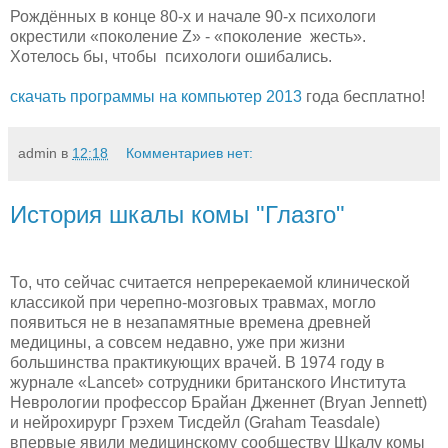
Рождённых в конце 80-х и начале 90-х психологи
окрестили «поколение Z» - «поколение жесть».
Хотелось бы, чтобы психологи ошибались.
скачать программы на компьютер 2013
года бесплатно!
admin
в
12:18
Комментариев нет:
История шкалы комы "Глазго"
То, что сейчас считается непререкаемой клинической
классикой при черепно-мозговых травмах, могло
появиться не в незапамятные времена древней
медицины, а совсем недавно, уже при жизни
большинства практикующих врачей. В 1974 году в
журнале «Lancet» сотрудники британского Института
Неврологии профессор Брайан Дженнет (Bryan Jennett)
и нейрохирург Грэхем Тисдейл (Graham Teasdale)
впервые явили медицинскому сообществу Шкалу комы