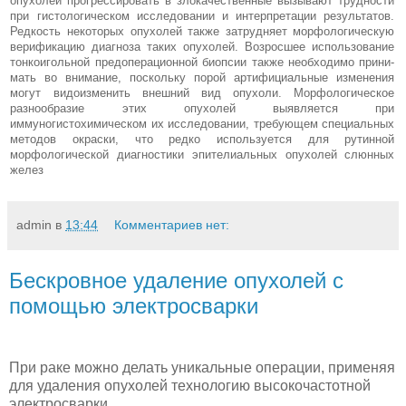
опухолей про­грессировать в злокачественные вы­зывают трудности
при гистологиче­ском исследовании и интерпретации результатов.
Редкость некоторых опу­холей также затрудняет морфологи­ческую
верификацию диагноза таких опухолей. Возросшее использование
тонкоигольной предоперационной биопсии также необходимо прини­
мать во внимание, поскольку порой артифициальные изменения
могут видоизменить внешний вид опухо­ли. Морфологическое
разнообразие этих опухолей выявляется при
иммуногистохимическом их исследовании, требующем специальных
методов окраски, что редко используется для рутинной
морфологической диагно­стики эпителиальных опухолей слюнных
желез
admin
в
13:44
Комментариев нет:
Бескровное удаление опухолей с
помощью электросварки
При раке можно делать уникальные операции, применяя
для удаления опухолей технологию высокочастотной
электросварки.