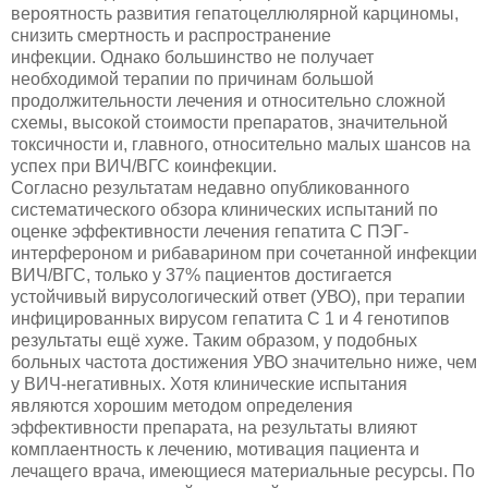
вероятность развития гепатоцеллюлярной карциномы,
снизить смертность и распространение
инфекции. Однако большинство не получает
необходимой терапии по причинам большой
продолжительности лечения и относительно сложной
схемы, высокой стоимости препаратов, значительной
токсичности и, главного, относительно малых шансов на
успех при ВИЧ/ВГС коинфекции.
Согласно результатам недавно опубликованного
систематического обзора клинических испытаний по
оценке эффективности лечения гепатита С ПЭГ-
интерфероном и рибаварином при сочетанной инфекции
ВИЧ/ВГС, только у 37% пациентов достигается
устойчивый вирусологический ответ (УВО), при терапии
инфицированных вирусом гепатита С 1 и 4 генотипов
результаты ещё хуже. Таким образом, у подобных
больных частота достижения УВО значительно ниже, чем
у ВИЧ-негативных. Хотя клинические испытания
являются хорошим методом определения
эффективности препарата, на результаты влияют
комплаентность к лечению, мотивация пациента и
лечащего врача, имеющиеся материальные ресурсы. По