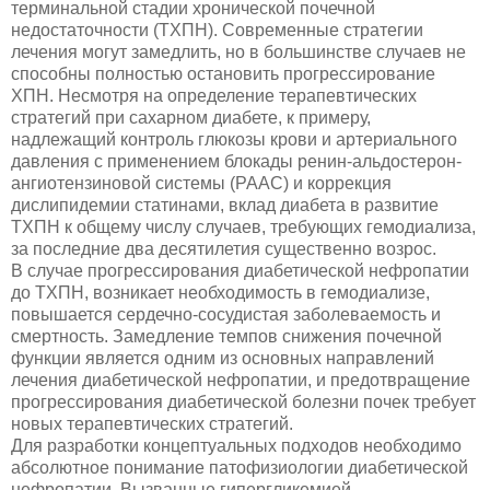
терминальной стадии хронической почечной
недостаточности (ТХПН). Современные стратегии
лечения могут замедлить, но в большинстве случаев не
способны полностью остановить прогрессирование
ХПН. Несмотря на определение терапевтических
стратегий при сахарном диабете, к примеру,
надлежащий контроль глюкозы крови и артериального
давления с применением блокады ренин-альдостерон-
ангиотензиновой системы (РААС) и коррекция
дислипидемии статинами, вклад диабета в развитие
ТХПН к общему числу случаев, требующих гемодиализа,
за последние два десятилетия существенно возрос.
В случае прогрессирования диабетической нефропатии
до ТХПН, возникает необходимость в гемодиализе,
повышается сердечно-сосудистая заболеваемость и
смертность. Замедление темпов снижения почечной
функции является одним из основных направлений
лечения диабетической нефропатии, и предотвращение
прогрессирования диабетической болезни почек требует
новых терапевтических стратегий.
Для разработки концептуальных подходов необходимо
абсолютное понимание патофизиологии диабетической
нефропатии. Вызванные гипергликемией