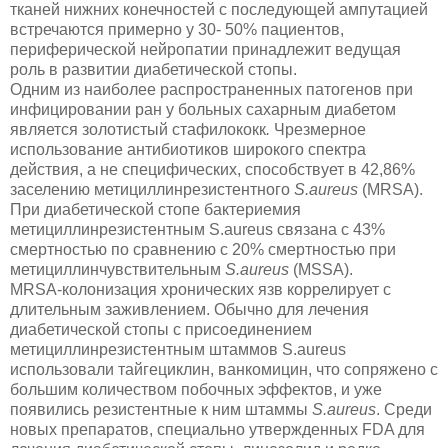
тканей нижних конечностей с последующей ампутацией
встречаются примерно у 30- 50% пациентов,
периферической нейропатии принадлежит ведущая
роль в развитии диабетической стопы.
Одним из наиболее распространенных патогенов при
инфицировании ран у больных сахарным диабетом
является золотистый стафилококк
.
Чрезмерное
использование антибиотиков широкого спектра
действия, а не специфических, способствует в 42,86%
заселению метициллинрезистентного
S.aureus
(MRSA).
При диабетической стопе бактериемия
метициллинрезистентным S.aureus связана с 43%
смертностью по сравнению с 20% смертностью при
метициллинчувствительным
S.aureus
(MSSA).
MRSA-колонизация хронических язв коррелирует с
длительным заживлением. Обычно для лечения
диабетической стопы с присоединением
метициллинрезистентным штаммов S.aureus
использовали тайгециклин, ванкомицин, что сопряжено с
большим количеством побочных эффектов, и уже
появились резистентные к ним штаммы
S.aureus
. Среди
новых препаратов, специально утвержденных FDA для