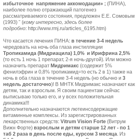
избыточное напряжение аккомодации» ;
(ПИНА),
наиболее полно отражающий патогенез
рассматриваемого состояния, предложен Е.Е. Со­мо­вым
(1993) " (
кому интересно, здесь более
подробно
: http://www.rmj.ru/articles_6195.htm)
Что касается лечения ПИНА:
в течение 3-4 недель
чередовать на ночь оба глаза инстилляции
Тропикамида (Мидриацила) 1,0% и Ирифрина 2,5%
(то есть 1 ночь 1 препарат, 2-я ночь-другой). Или можно
назначить препарат
Мидримакс
(содержит 5%
фенилэфрин и 0,8% тропикамид=то есть 2 в 1) также на
ночь в оба глаза в течение 3-4 недель (но обычно и
3
недель достаточно
)! В МНТК Мидримакс назначают как
детям, так и взрослым. Я своим пациентам сейчас
выписываю только его, и у всех положительная
динамика!!!
Дополнительно назначаются лютеинсодержащие
витаминные комплексы. Из зарегистрированных
лекарственных средств:
Vitrum Vision Forte
(Витрум
Вижн Форте)
взрослым и детям старше 12 лет - по 1
таб 2 раза в день после еды, курсом 3 месяца
. Из