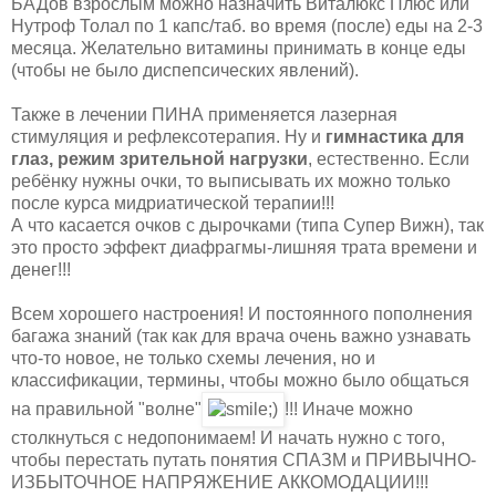
БАДов взрослым можно назначить Виталюкс Плюс или
Нутроф Толал по 1 капс/таб. во время (после) еды на 2-3
месяца. Желательно витамины принимать в конце еды
(чтобы не было диспепсических явлений).
Также в лечении ПИНА применяется лазерная
стимуляция и рефлексотерапия. Ну и
гимнастика для
глаз, режим зрительной нагрузки
, естественно. Если
ребёнку нужны очки, то выписывать их можно только
после курса мидриатической терапии!!!
А что касается очков с дырочками (типа Супер Вижн), так
это просто эффект диафрагмы-лишняя трата времени и
денег!!!
Всем хорошего настроения! И постоянного пополнения
багажа знаний (так как для врача очень важно узнавать
что-то новое, не только схемы лечения, но и
классификации, термины, чтобы можно было общаться
на правильной "волне"
!!! Иначе можно
столкнуться с недопонимаем! И начать нужно с того,
чтобы перестать путать понятия СПАЗМ и ПРИВЫЧНО-
ИЗБЫТОЧНОЕ НАПРЯЖЕНИЕ АККОМОДАЦИИ!!!