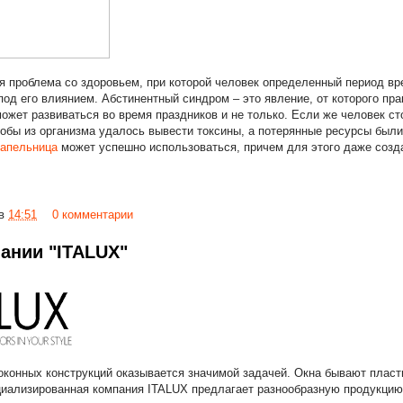
ая проблема со здоровьем, при которой человек определенный период вр
под его влиянием. Абстинентный синдром – это явление, от которого пра
ожет развиваться во время праздников и не только. Если же человек ст
тобы из организма удалось вывести токсины, а потерянные ресурсы был
капельница
может успешно использоваться, причем для этого даже созд
в
14:51
0 комментарии
пании "ITALUX"
конных конструкций оказывается значимой задачей. Окна бывают плас
иализированная компания ITALUX предлагает разнообразную продукци