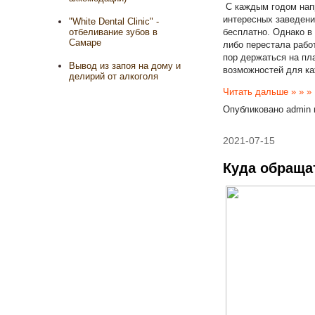
С каждым годом напр
интересных заведени
"White Dental Clinic" -
бесплатно. Однако в
отбеливание зубов в
Самаре
либо перестала работ
пор держаться на пл
Вывод из запоя на дому и
возможностей для ка
делирий от алкоголя
Читать дальше » » »
Опубликовано
admin
2021-07-15
Куда обращат