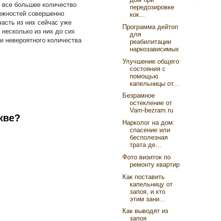
 все большее количество
передозировке
можностей совершенно
кок...
асть из них сейчас уже
Программа дейтоп
 несколько из них до сих
для
и невероятного количества
реабилитации
наркозависимых
Улучшение общего
состояния с
помощью
капельницы от...
Безрамное
остекление от
Vam-bezram.ru
кве?
Нарколог на дом:
спасение или
бесполезная
трата де...
Фото визиток по
ремонту квартир
Как поставить
капельницу от
запоя, и кто
этим зани...
Как выводят из
запоя