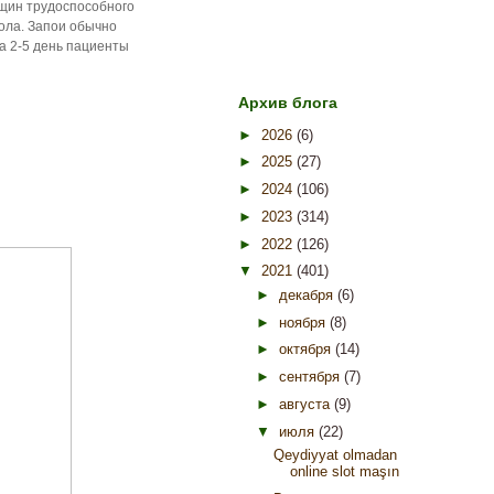
нщин трудоспособного
нола. Запои обычно
а 2-5 день пациенты
Архив блога
►
2026
(6)
►
2025
(27)
►
2024
(106)
►
2023
(314)
►
2022
(126)
▼
2021
(401)
►
декабря
(6)
►
ноября
(8)
►
октября
(14)
►
сентября
(7)
►
августа
(9)
▼
июля
(22)
Qeydiyyat olmadan
online slot maşın