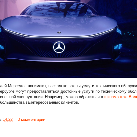
ей Мерседес понимают, насколько важны услуги технического обслужи
тербурге могут предоставляться достойные услуги по техническому об
спешной эксплуатации. Например, можно обратиться в
шиномонтаж Вол
большинства заинтересованных клиентов.
в
14:22
0 комментарии