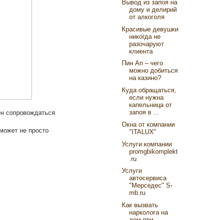
Вывод из запоя на
дому и делирий
от алкоголя
Красивые девушки
никогда не
разочаруют
клиента
Пин Ап – чего
можно добиться
на казино?
Куда обращаться,
если нужна
капельница от
запоя в ...
ен сопровождаться
Окна от компании
 может не просто
"ITALUX"
Услуги компании
promgbikomplekt
.ru
Услуги
автосервиса
"Мерседес" S-
mb.ru
Как вызвать
нарколога на
дом при