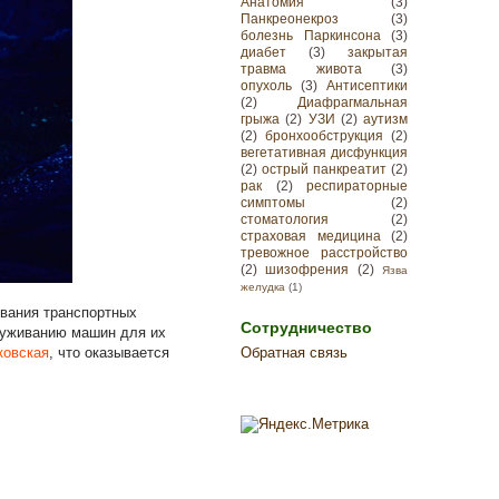
Анатомия
(3)
Панкреонекроз
(3)
болезнь Паркинсона
(3)
диабет
(3)
закрытая
травма живота
(3)
опухоль
(3)
Антисептики
(2)
Диафрагмальная
грыжа
(2)
УЗИ
(2)
аутизм
(2)
бронхообструкция
(2)
вегетативная дисфункция
(2)
острый панкреатит
(2)
рак
(2)
респираторные
симптомы
(2)
стоматология
(2)
страховая медицина
(2)
тревожное расстройство
(2)
шизофрения
(2)
Язва
желудка
(1)
вания транспортных
Сотрудничество
служиванию машин для их
ковская
, что оказывается
Обратная связь