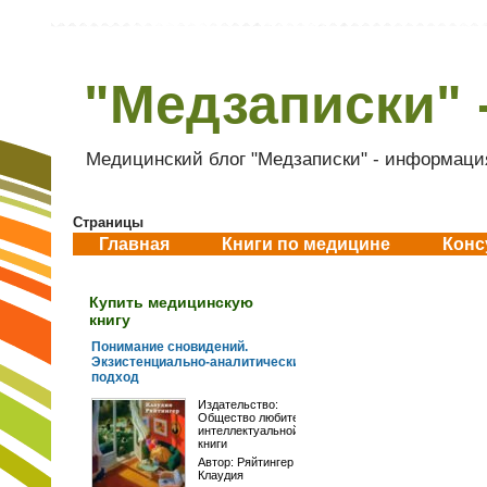
"Медзаписки" 
Медицинский блог "Медзаписки" - информация
Страницы
Главная
Книги по медицине
Конс
Купить медицинскую
книгу
Понимание сновидений.
Экзистенциально-аналитический
подход
Издательство:
Общество любителей
интеллектуальной
книги
Автор:
Ряйтингер
Клаудия