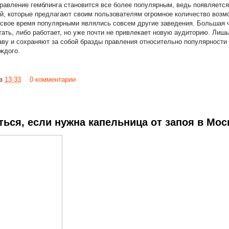
авление гемблинга становится все более популярным, ведь появляется
й, которые предлагают своим пользователям огромное количество воз
 свое время популярными являлись совсем другие заведения. Большая ч
ать, либо работает, но уже почти не привлекает новую аудиторию. Лишь
аву и сохраняют за собой бразды правления относительно популярности 
ждого.
в
13:33
0 комментарии
ься, если нужна капельница от запоя в Мос