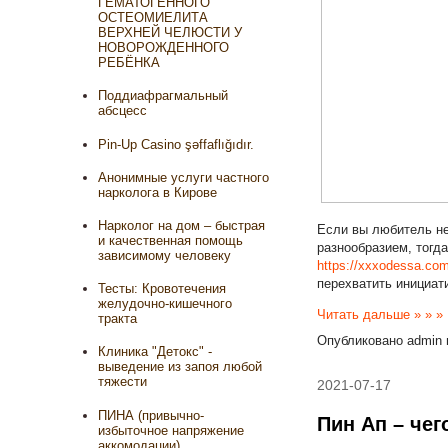
ГЕМАТОГЕННОГО
ОСТЕОМИЕЛИТА
ВЕРХНЕЙ ЧЕЛЮСТИ У
НОВОРОЖДЕННОГО
РЕБЁНКА
Поддиафрагмальный
абсцесс
Pin-Up Casino şəffaflığıdır.
Анонимные услуги частного
нарколога в Кирове
Нарколог на дом – быстрая
Если вы любитель не
и качественная помощь
разнообразием, тогд
зависимому человеку
https://xxxodessa.com
перехватить инициат
Тесты: Кровотечения
желудочно-кишечного
Читать дальше » » »
тракта
Опубликовано
admin
Клиника "Детокс" -
выведение из запоя любой
тяжести
2021-07-17
ПИНА (привычно-
Пин Ап – чег
избыточное напряжение
аккомодации)