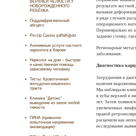
ВЕРХНЕЙ ЧЕЛЮСТИ У
результа­те костно
НОВОРОЖДЕННОГО
РЕБЁНКА
вызывая де­формац
в ряде случаев рас
Поддиафрагмальный
опера­ционного мат
абсцесс
Периневрально из з
Pin-Up Casino şəffaflığıdır.
заднюю стенку, гла
Анонимные услуги частного
Регионарные метаст
нарколога в Кирове
заболевания.
Нарколог на дом – быстрая
и качественная помощь
Диагностика кар
зависимому человеку
Затруднения в диа­
Тесты: Кровотечения
наличия выраженных
желудочно-кишечного
тракта
Мы наблюдали клин
в зубы верхней и н
Клиника "Детокс" -
лет. Затем появил­
выведение из запоя любой
тяжести
увеличенных лимфат
правой ретромолярн
ПИНА (привычно-
расценили как не­п
избыточное напряжение
исследова­ние выяв
аккомодации)