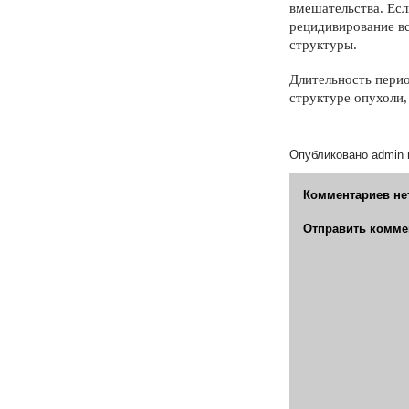
вмешательства. Есл
рецидивирование вс
структуры.
Длительность пери
структуре опухо­ли
Опубликовано
admin
Комментариев не
Отправить комме