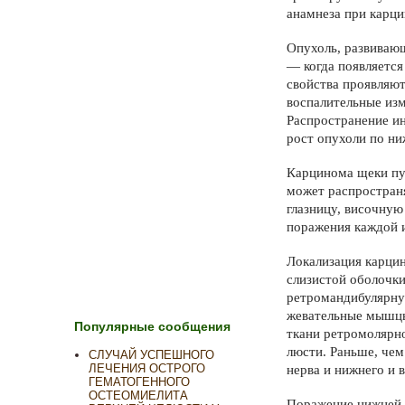
анамнеза при карци
Опухоль, развивающ
— когда появляется
свойства проявляют
воспалительные изм
Распространение ин
рост опухоли по ни
Карцино­ма щеки п
может распространя
глаз­ницу, височну
пораже­ния каждой 
Локализация карцин
слизистой оболочки
ретромандибулярную
жевательные мышцы.
Популярные сообщения
ткани ретромолярно
люсти. Раньше, чем
СЛУЧАЙ УСПЕШНОГО
ЛЕЧЕНИЯ ОСТРОГО
нерва и нижнего и 
ГЕМАТОГЕННОГО
ОСТЕОМИЕЛИТА
Поражение нижней ч