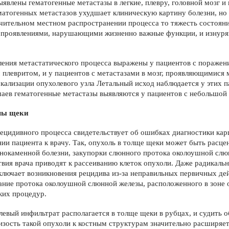
явлены гемато­генные метастазы в легкие, плевру, го­ловной мозг и
матогенных мета­стазов ухудшает клиническую карти­ну болезни, но
чительном мест­ном распространении процесса то тяжесть состояни
 проявлениями, на­рушающими жизненно важные функ­ции, и изну
ения метаста­тического процесса выражены у па­циентов с поражен
плевритом, и у пациентов с метастазами в мозг, про­являющимися 
окализации опухолевого узла Летальный исход наблюдается у этих па
чаев гематоген­ные метастазы выявляются у пациен­тов с небольшой
мы щеки
рецидивного процесса свидетельствует об ошибках диагностики ка
и пациента к врачу. Так, опу­холь в толще щеки может быть рас­це
ннокаменной болезни, закупорки слюнного протока околоушной слю
вия врача приво­дят к рассеиванию клеток опухоли. Даже радикальн
ключает возник­новения рецидива из-за неправильных первичных дей
ние протока око­лоушной слюнной железы, расположенного в зоне 
ких процедур.
евый инфиль­трат располагается в толще щеки в рубцах, и судить 
изость такой опу­холи к костным структурам значитель­но расширя