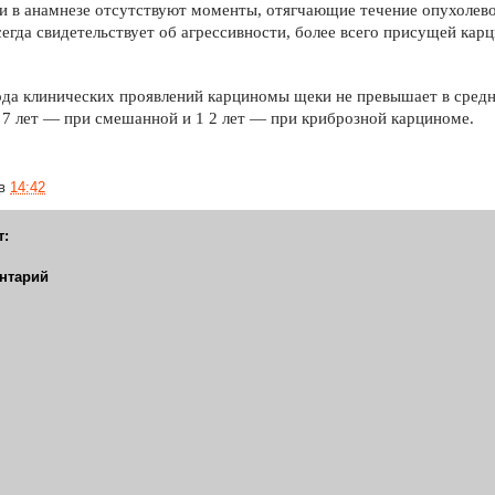
и в анамнезе отсут­ствуют моменты, отягчающие течение опухолево
егда свидетельствует об агрессивности, более всего присущей ка
ода клинических проявлений карциномы щеки не превышает в средн
, 7 лет — при смешанной и 1 2 лет — при криброзной карциноме.
в
14:42
т:
нтарий