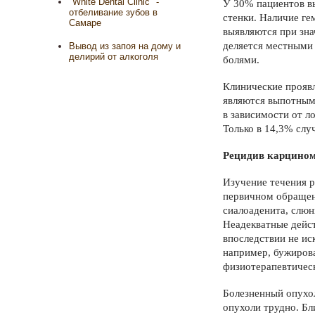
"White Dental Clinic" -
У 30% пациентов вы
отбеливание зубов в
стенки. Наличие ге
Самаре
выявляются при зна
деляется местными
Вывод из запоя на дому и
делирий от алкоголя
болями.
Клинические проявл
являются выпотным 
в зависимости от л
Только в 14,3% слу
Рецидив карцино
Изучение течения 
первичном обращени
сиалоаденита, слю
Неадекватные дейст
впоследствии не ис
например, бужирова
физиотерапев­тичес
Болезненный опухол
опухоли трудно. Бл