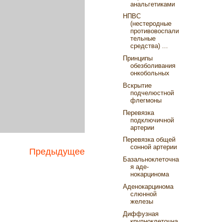
анальгетиками
НПВС
(нестеродные
противовоспали
тельные
средства) ...
Принципы
обезболивания
онкобольных
Вскрытие
подчелюстной
флегмоны
Перевязка
подключичной
артерии
Перевязка общей
сонной артерии
Предыдущее
Базальноклеточна
я аде­
нокарцинома
Аденокарцинома
слюнной
железы
Диффузная
крупноклеточна