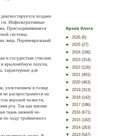
 диагностируется позднее
5 см. Инфильтративные
ожа. Присо­единившиеся
Архив блога
тной системы.
►
2026
(6)
оны лица. Периневральный
►
2025
(27)
►
2024
(106)
ым и сосудистым стволам
►
2023
(314)
ю и крылонёбную пазухи,
►
2022
(126)
ы, характерные для
►
2021
(401)
►
2020
(463)
м, уплотнением в толще
►
2019
(313)
я не распространится на
►
2018
(142)
ток верхней челю­сти,
►
2017
(186)
ия рта. Так как мягкие
ая ткань нижней че­
►
2016
(671)
ли по ходу тройничного
►
2015
(192)
►
2014
(263)
▼
2013
(547)
 из молярных желез. В