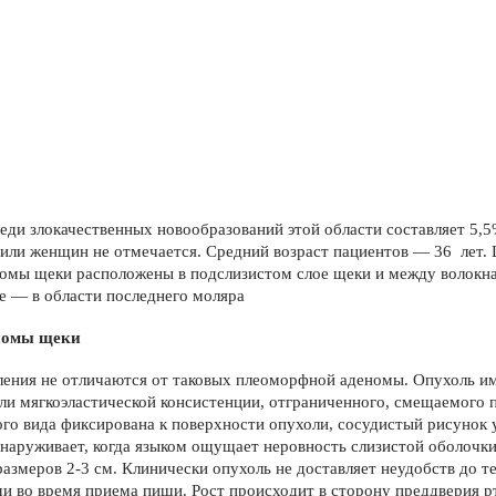
еди злокачествен­ных новообразований этой области со­ставляет 5
или женщин не отме­чается. Средний возраст пациентов — 36 лет.
омы щеки рас­положены в подслизистом слое щеки и между волок
е — в области по­следнего моляра
номы щеки
ения не отличаются от таковых плеоморфной аденомы. Опухоль име
или мягкоэластической консистенции, от­граниченного, смещаемого п
го вида фиксирована к поверхности опухоли, сосудистый рисунок 
на­руживает, когда языком ощущает не­ровность слизистой оболочк
азмеров 2-3 см. Клинически опухоль не до­ставляет неудобств до те
и во время прие­ма пищи. Рост происходит в сторону преддверия р