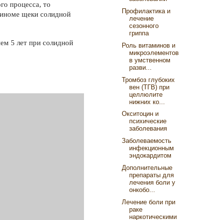
го процесса, то
Профилактика и
рциноме щеки солидной
лечение
сезонного
гриппа
ем 5 лет при солидной
Роль витаминов и
микроэлементов
в умственном
разви...
Тромбоз глубоких
вен (ТГВ) при
целлюлите
нижних ко...
Окситоцин и
психические
заболевания
Заболеваемость
инфекционным
эндокардитом
Дополнительные
препараты для
лечения боли у
онкобо...
Лечение боли при
раке
наркотическими