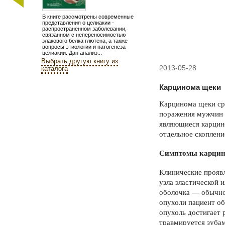
В книге рассмотрены современные
представления о целиакии -
распространенном заболевании,
связанном с непереносимостью
злакового белка глютена, а также
вопросы этиологии и патогенеза
целиакии. Дан анализ...
Выбрать другую книгу из
2013-05-28
каталога
Кар­цинома щеки
К
ар­цинома щеки ср
по­ражения мужчин 
являющиеся карцин
отдельное скоплени
Симптомы карци
Клинические проявл
узла эластической 
оболочка — обыч­но
опухоли пациент об
опухоль достигает р
травмируется зубам