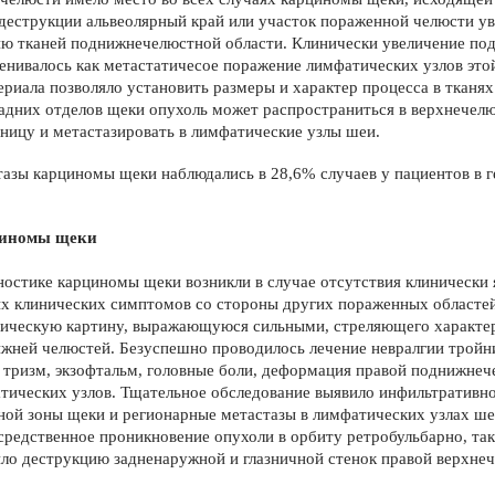
й деструкции альвеолярный край или участок пораженной челюсти ув
ию тканей поднижнечелюстной области. Клинически увеличение по
ценивалось как метастатичесое поражение лимфатических узлов это
ериала позволяло уста­новить размеры и характер процесса в тканя
адних отделов щеки опухоль может распространиться в верхнечел
зницу и метастазировать в лимфатические узлы шеи.
азы карциномы щеки наблюдались в 28,6% случаев у пациентов в г
циномы щеки
гностике карциномы щеки возникли в случае отсутствия клинически 
 клинических симптомов со стороны других пораженных областей 
и­ческую картину, выражающуюся силь­ными, стреляющего характе
иж­ней челюстей. Безуспешно проводи­лось лечение невралгии тройн
ся тризм, экзофтальм, головные боли, деформация правой поднижнеч
ических узлов. Тщательное об­следование выявило инфильтративно
ой зоны щеки и регионарные метастазы в лимфатических узлах шеи
осредственное проникновение опу­холи в орбиту ретробульбарно, так
ило деструкцию задненаруж­ной и глазничной стенок правой верх­не