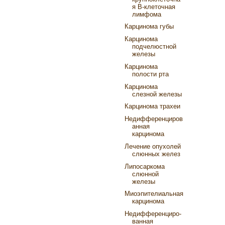
я В-клеточная
лимфома
Кар­цинома губы
Карцинома
подчелюстной
железы
Кар­цинома
полости рта
Кар­цинома
слезной железы
Кар­цинома трахеи
Недифференциров
анная
карцинома
Лечение опухолей
слюнных желез
Липосаркома
слюнной
железы
Миоэпителиальная
кар­цинома
Недифференциро­
ванная