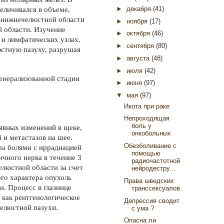
►
декабря
(41)
еличивался в объеме,
днижнечелюстной области
►
ноября
(17)
й области. Изучение
►
октября
(46)
х и лимфатических узлах.
►
сентября
(80)
юстную пазуху, разрушая
►
августа
(48)
►
июля
(42)
енерализованной ста­дии
►
июня
(97)
▼
мая
(97)
Икота при раке
Непроходящая
боль у
явных изме­нений в щеке,
онкобольных
и мета­стазов на шее.
Обезболивание с
ра болями с иррадиацией
помощью
ичного нерва в течение 3
радиочастотной
елюстной области за счет
нейродестру...
го характера опухоль
Права шведских
. Процесс в глазнице
транссексуалов
 как рентгенологическое
Депрессия сводит
челюстной пазухи.
с ума ?
Опасна ли