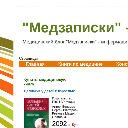
"Медзаписки" 
Медицинский блог "Медзаписки" - информация
Страницы
Главная
Книги по медицине
Конс
Купить медицинскую
книгу
Целиакия у детей и взрослых
Издательство:
ГЭОТАР-Медиа
Автор:
Бельмер
Сергей Викторович
,
Ревнова Мария
Олеговна
2092
р.
Купить