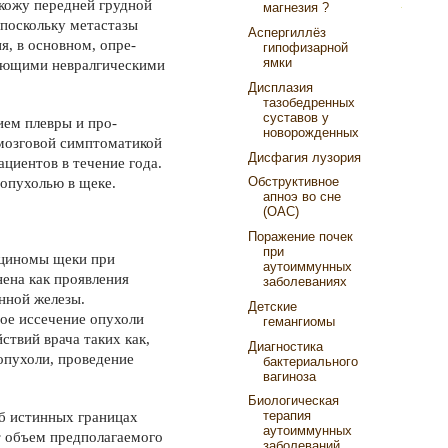
 кожу передней грудной
магнезия ?
 поскольку метастазы
Аспергиллёз
я, в основном, опре­
гипофизарной
ямки
ряющими невралгическими
Дисплазия
тазобедренных
суставов у
ием плевры и про­
новорожденных
мозговой симптома­тикой
Дисфагия лузория
циентов в тече­ние года.
Обструктивное
 опухолью в щеке.
апноэ во сне
(ОАС)
Поражение почек
при
рциномы щеки при
аутоиммунных
нена как проявления
заболеваниях
нной железы.
Детские
ое иссечение опухо­ли
гемангиомы
ствий врача таких как,
Диагностика
опухоли, проведение
бактериального
вагиноза
Биологическая
терапия
об истинных границах
аутоиммунных
ет объем предполагаемого
заболеваний