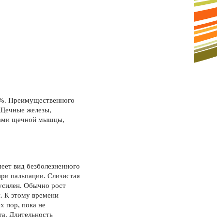
,5%. Преимущественного
 Щечные железы,
нами щечной мышцы,
ет вид безбо­лезненного
ри паль­пации. Слизистая
усилен. Обычно рост
и. К этому времени
х пор, пока не
та. Длительность