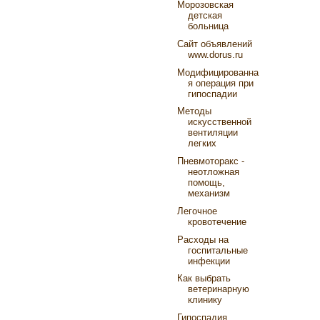
Морозовская
детская
больница
Сайт объявлений
www.dorus.ru
Модифицированна
я операция при
гипоспадии
Методы
искусственной
вентиляции
легких
Пневмоторакс -
неотложная
помощь,
механизм
Легочное
кровотечение
Расходы на
госпитальные
инфекции
Как выбрать
ветеринарную
клинику
Гипоспадия