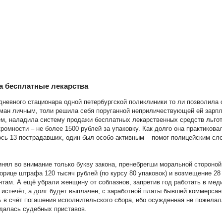
а бесплатные лекарства
невного стационара одной петербургской поликлиники то ли позволила 
ман личным, толи решила себя поруганной неприличествующей ей зарпла
ем, наладила систему продажи бесплатных лекарственных средств льгот
ромности – не более 1500 рублей за упаковку. Как долго она практиков
ось 13 пострадавших, один был особо активным – помог полицейским сло
инял во внимание только букву закона, пренебрегши моральной стороной
орице штрафа 120 тысяч рублей (по курсу 80 упаковок) и возмещение 28
там. А ещё убрали женщину от соблазнов, запретив год работать в мед
я истечёт, а долг будет выплачен, с заработной платы бывшей коммерса
 в счёт погашения исполнительского сбора, ибо осужденная не пожелал
далась судебных приставов.