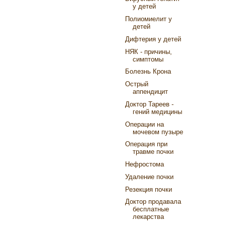
у детей
Полиомиелит у
детей
Дифтерия у детей
НЯК - причины,
симптомы
Болезнь Крона
Острый
аппендицит
Доктор Тареев -
гений медицины
Операции на
мочевом пузыре
Операция при
травме почки
Нефростома
Удаление почки
Резекция почки
Доктор продавала
бесплатные
лекарства