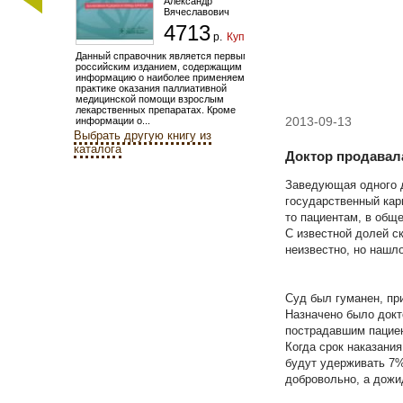
Александр
Вячеславович
4713
р.
Купить
Данный справочник является первым
российским изданием, содержащим
информацию о наиболее применяемых в
практике оказания паллиативной
медицинской помощи взрослым
лекарственных препаратах. Кроме
2013-09-13
информации о...
Выбрать другую книгу из
каталога
Доктор продавал
Заведующая одного д
государственный кар
то пациентам, в общ
С известной долей ск
неизвестно, но нашл
Суд был гуманен, пр
Назначено было докт
пострадавшим пациен
Когда срок наказани
будут удерживать 7%
добровольно, а дожи