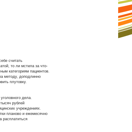
себе считать
той, то ли мстила за что-
ным категориям пациентов.
ала методу, доподлинно
вить плутовку.
 уголовного дела.
 тысяч рублей
ицинских учреждениях.
нтки планово и ежемесячно
а расплатиться