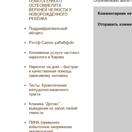
Опубликовано
admin
ГЕМАТОГЕННОГО
ОСТЕОМИЕЛИТА
ВЕРХНЕЙ ЧЕЛЮСТИ У
Комментариев не
НОВОРОЖДЕННОГО
РЕБЁНКА
Отправить комме
Поддиафрагмальный
абсцесс
Pin-Up Casino şəffaflığıdır.
Анонимные услуги частного
нарколога в Кирове
Нарколог на дом – быстрая
и качественная помощь
зависимому человеку
Тесты: Кровотечения
желудочно-кишечного
тракта
Клиника "Детокс" -
выведение из запоя любой
тяжести
ПИНА (привычно-
избыточное напряжение
аккомодации)