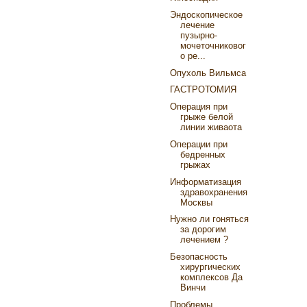
Эндоскопическое
лечение
пузырно-
мочеточниковог
о ре...
Опухоль Вильмса
ГАСТРОТОМИЯ
Операция при
грыже белой
линии живаота
Операции при
бедренных
грыжах
Информатизация
здравохранения
Москвы
Нужно ли гоняться
за дорогим
лечением ?
Безопасность
хирургических
комплексов Да
Винчи
Проблемы