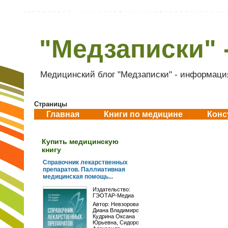
"Медзаписки" 
Медицинский блог "Медзаписки" - информация
Страницы
Главная
Книги по медицине
Конс
Купить медицинскую
книгу
Справочник лекарственных
препаратов. Паллиативная
медицинская помощь...
Издательство:
ГЭОТАР-Медиа
Автор:
Невзорова
Диана Владимировна
,
Кудрина Оксана
Юрьевна
,
Сидоров