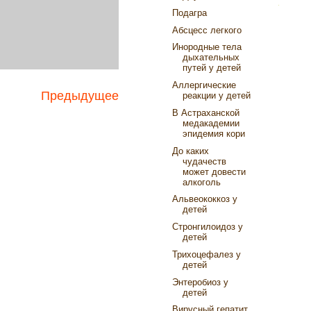
Подагра
Абсцесс легкого
Инородные тела
дыхательных
путей у детей
Аллергические
Предыдущее
реакции у детей
В Астраханской
медакадемии
эпидемия кори
До каких
чудачеств
может довести
алкоголь
Альвеококкоз у
детей
Стронгилоидоз у
детей
Трихоцефалез у
детей
Энтеробиоз у
детей
Вирусный гепатит