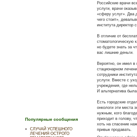
Российские врачи вс
услуги, врачи оказы
«сферу услуг». Два 
чего стоит», деваль
института директор 
В отличие от беспла
стоматологическую к
но будете знать за ч
вас лишние деньги.
Вероятно, он имел в
стационарном лечени
сотрудники институт
услуги. Вместе с ух
учреждения, где нель
И альтернатива была
Есть городские отде
онкологи эти места з
нужным, кого благод
приходит в голову, ч
Популярные сообщения
хоть на спасение на
СЛУЧАЙ УСПЕШНОГО
привык продавать.
ЛЕЧЕНИЯ ОСТРОГО