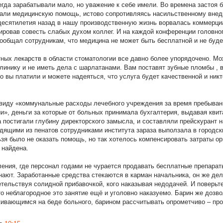
егда зарабатывали мало, но уважение к себе имели. Во времена застоя
вали медицинскую помощь, истово сопротивляясь насильственному вне
десятилетия назад в нашу производственную жизнь ворвалась коммерциа
вировав совесть слабых духом коллег. И на каждой конференции головно
сообщал сотрудникам, что медицина не может быть бесплатной и не буде
тных лекарств в области стоматологии все давно более упорядочено. Мо
линику и не иметь дела с шарлатанами. Вам поставят зубные пломбы , в
то вы платили и можете надеяться, что услуга будет качественной и никт
 виду «коммунальные расходы лечебного учреждения за время пребыван
и», деньги за которые от больных принимала бухгалтерия, выдавая квит
а постигали глубину директорского замысла, и составляли прейскурант 
одящими из пенатов сотрудниками института зараза выползала в городс
зя было не оказать помощь, но так хотелось компенсировать затраты ор
 найдена.
ления, где персонал годами не чурается продавать бесплатные препарат
нают. Заработанные средства стекаются в карман начальника, он же дел
етельствуя солидной прибавочкой, кого наказывая недодачей. И поверьте
то неблагородное это занятие ещё и уголовно наказуемо. Барин же дозво
живающимся на беде больного, барином рассчитывать опрометчиво – прод