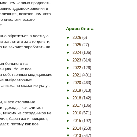
 было немыслимо продавать
дрению здравоохранения в
лизация, показав нам «кто
го онкологического
т.
Архив блога
жно обратиться в частную
►
2026
(6)
ы заплатите за это деньги,
►
2025
(27)
о не захочет заработать на
►
2024
(106)
►
2023
(314)
ия больного на
►
2022
(126)
анцию. Но не все
на собственные медицинские
►
2021
(401)
кие амбулаторные
►
2020
(463)
ганизма на оказание услуг.
►
2019
(313)
►
2018
(142)
ы, и все столичные
►
2017
(186)
ит доходы, как считает
, никому из сотрудников не
►
2016
(671)
лил, барин же и прикроет,
►
2015
(192)
аст, потому как всё
►
2014
(263)
▼
2013
(547)