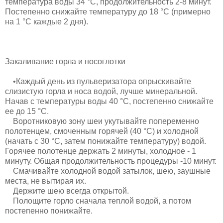
температу­ра воды 34 °С, продолжительность 2-8 минут.
Постепенно снижайте температуру до 18 °С (примерно
на 1 °С каждые 2 дня).
Закаливание горла и носо­глотки
•Каждый день из пульверизато­ра опрыскивайте
слизистую горла и носа водой, лучше минеральной.
Начав с температуры воды 40 °С, постепенно снижайте
ее до 15 °С.
Воротниковую зону шеи уку­тывайте попеременно
полотенцем, смоченным горячей (40 °С) и хо­лодной
(начать с 30 °С, затем пони­жайте температуру) водой.
Горячее полотенце держать 2 минуты, хо­лодное - 1
минуту. Общая продол­жительность процедуры -10 минут.
Смачивайте холодной водой затылок, шею, заушные
места, не вытирая их.
Держите шею всегда откры­той.
Полощите горло сначала те­плой водой, а потом
постепенно понижайте.