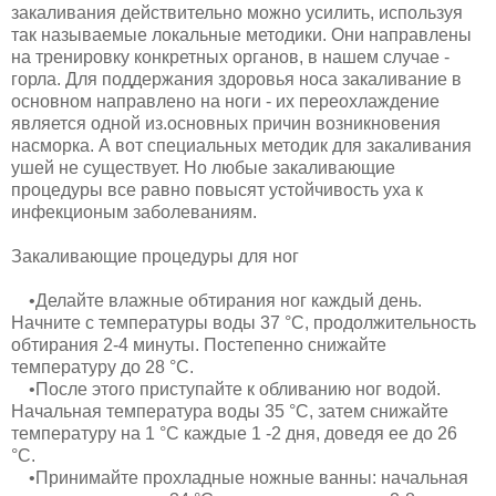
закаливания действительно можно усилить, используя
так на­зываемые локальные методики. Они направлены
на трениров­ку конкретных органов, в нашем случае -
горла. Для поддержания здоровья носа закаливание в
ос­новном направлено на ноги - их переохлаждение
является одной из.основных причин возникнове­ния
насморка. А вот специальных методик для закаливания
ушей не существует. Но любые закаливаю­щие
процедуры все равно повысят устойчивость уха к
инфекционым заболеваниям.
Закаливающие процедуры для ног
•Делайте влажные обтирания ног каждый день.
Начните с тем­пературы воды 37 °С, продолжи­тельность
обтирания 2-4 минуты. Постепенно снижайте
температуру до 28 °С.
•После этого приступайте к об­ливанию ног водой.
Начальная тем­пература воды 35 °С, затем сни­жайте
температуру на 1 °С каждые 1 -2 дня, доведя ее до 26
°С.
•Принимайте прохладные нож­ные ванны: начальная