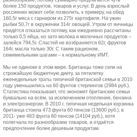
более 150 продуктов, товаров и услуг. В день взрослый
россиянин может себе позволить, к примеру, на обед
160,5г мяса с гарниром из 275г картофеля. На ужин
рыбки 50,7г в окружении 314г овощей. Утром от яичницы
придётся отказаться потому, как ежедневно рассчитаны
только 0,5 яйца, но зато молока и молочных продуктов –
залейся 794,5г. Сластей не возбраняется 62г, фруктов
164г, масла только 30г. С таким рационом,
семимильными шагами – к нормальному ИМТ.
Мы не одиноки в этом мире. Британцы тоже сели на
строжайшую бюджетную диету, за пятилетку
еженедельные траты типичной британской семьи в 2010
году уменьшились на 60 фунтов стерлингов (2984 руб.).
Статистика показывает, что экономят британские семьи
буквально на всём, за исключением отопления, бензина
и электроэнергии. В 2010 г. типичная недельная корзинка
британца стоила 473 фунта 60 пенсов (13600 руб.), в
2011- уже 483 фунта 60 пенсов (14104 руб.), хотя
полегчала по разнообразию товаров, и отдаётся
предпочтение более дешевым продуктам.