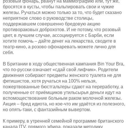
розовый фонарь, рванут на маммографию или, тут же,
бросятся в кусты, чтобы пальпировать свои и чужие
железы. Ручаться можно только за то, что будет сказано
неприятное слово о руководстве столицы,
поддержавшем совершенно бредовую акцию
противораковых доброхотов. И не потому, что розовый
цвет, в лучшем случае, ассоциируется с Барби, если
хотите помочь – дайте денег на лекарства, сводите в
театр-кино, а розово офонаревать можете лично для
себя.
В Британии в ходу общественная кампания Bin Your Bra,
что по-русски означает «сдай свой лифчик». Родители
движения собирают предметы женского туалета не для
фетишистов, хотя ручаться на 100% нельзя,
пожертвованные бюстгальтеры сдают на переработку, а
полученные от приёмщиков утильсырья деньги идут на
вспомоществование больным раком молочной железы.
Акция – бред идиота, но кое-что им удаётся из полезного,
но опять-таки, с фантазийным вывертом.
К примеру, в утренней семейной программе британского
канала ITV, прямого эфира, показали методику