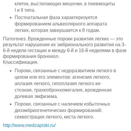
кле­ток, выстилающих мешочки, в пневмоциты
I и II типа.
Постнатальная фаза характеризуется
формированием альвео­лярного аппарата
легких, которая завершается к 8 годам.
Патогенез. Врожденные пороки развития легких — это
резуль­тат нарушения их эмбрионального развития на 3-
6-й недели гестации и между 6-й и 16-й неделями в фазе
формирования бронхиол.
Классификация.
Пороки, связанные с недоразвитием легкого в
целом или его эле­ментов: агенезия легкого,
аплазия легкого, гипоплазия легкого ки­
стозная, трахеобронхомегалия, врожденная
долевая эмфизема.
Пороки, связанные с наличием избыточных
дизэмбриогенетических формирований:
секвестрация легкого, киста легкого.
http://www.medzapiski.ru/