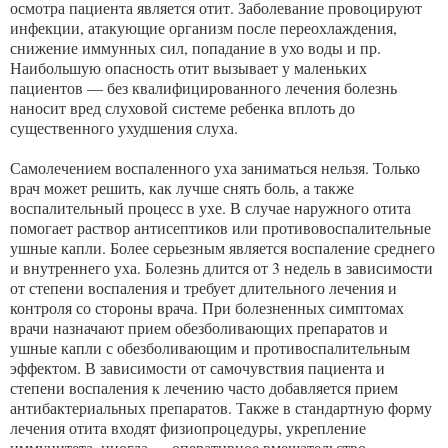
осмотра пациента является отит. Заболевание провоцируют
инфекции, атакующие организм после переохлаждения,
снижение иммунных сил, попадание в ухо воды и пр.
Наибольшую опасность отит вызывает у маленьких
пациентов — без квалифицированного лечения болезнь
наносит вред слуховой системе ребенка вплоть до
существенного ухудшения слуха.
Самолечением воспаленного уха заниматься нельзя. Только
врач может решить, как лучше снять боль, а также
воспалительный процесс в ухе. В случае наружного отита
помогает раствор антисептиков или противовоспалительные
ушные капли. Более серьезным является воспаление среднего
и внутреннего уха. Болезнь длится от 3 недель в зависимости
от степени воспаления и требует длительного лечения и
контроля со стороны врача. При болезненных симптомах
врачи назначают прием обезболивающих препаратов и
ушные капли с обезболивающим и противоспалительным
эффектом. В зависимости от самочувствия пациента и
степени воспаления к лечению часто добавляется прием
антибактериальных препаратов. Также в стандартную форму
лечения отита входят физиопроцедуры, укрепление
иммунитета, иногда — оперативное вмешательство