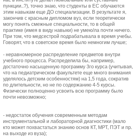
пункции..?), точно знаю, что студенты в ЕС обучаются
этим навыкам еще ДО специализации. В результате я,
закончив с красным дипломом вуз, если теоретически
могу понять смежные специальности, то в общей
практике (имея в виду навыки) не умею/ла почти ничего.
При том, что медсестрой подрабатывала в время учебы.
Говорят, что в советское время было немногим лучше;
- неравномерное распределение предметов внутри
учебного процесса. Распределила бы, например,
достаточно насыщенную программу 3го курса (учитывая,
что на педиатрическом факультете еще много внимания
уделялось детским особенностям) на 1,5 года, сократив
по длительности, но не по содержанию 4-5 курсы.
Физически полноценно усвоить всю программу было
почти невозможно;
- недостаток обучения современным методам
инструментальной и лабораторной диагностики (мало
кто может похвастаться знанию основ КТ, МРТ, ПЭТ и пр.
на выходе из вуза);