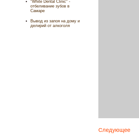
"White Dental Clinic" -
отбеливание зубов в
Самаре
Вывод из запоя на дому и
делирий от алкоголя
Следующее