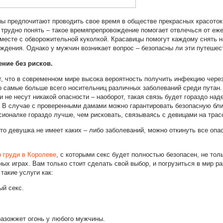
 предпочитают проводить свое время в обществе прекрасных красото
е трудно понять – такое времяпрепровождение помогает отвлечься от еж
месте с обворожительной куколкой. Красавицы помогут каждому снять н
аждения. Однако у мужчин возникает вопрос – безопасны ли эти путешес
ние без рисков.
ет, что в современном мире высока вероятность получить инфекцию через
о самые больше всего носительниц различных заболеваний среди путан. 
 не несут никакой опасности – наоборот, такая связь будет гораздо на
 В случае с проверенными дамами можно гарантировать безопасную бли
сионалке гораздо лучше, чем рисковать, связываясь с девицами на трас
то девушка не имеет каких – либо заболеваний, можно откинуть все опа
р груди в Королеве
, с которыми секс будет полностью безопасен, не тол
ых играх. Вам только стоит сделать свой выбор, и погрузиться в мир ра
такие услуги как:
ый секс.
 разожжет огонь у любого мужчины.