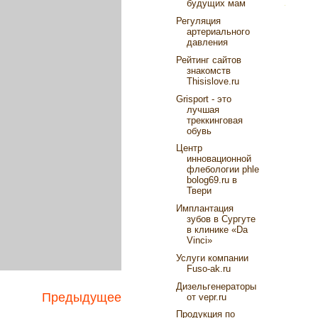
будущих мам
Регуляция
артериального
давления
Рейтинг сайтов
знакомств
Thisislove.ru
Grisport - это
лучшая
треккинговая
обувь
Центр
инновационной
флебологии phle
bolog69.ru в
Твери
Имплантация
зубов в Сургуте
в клинике «Da
Vinci»
Услуги компании
Fuso-ak.ru
Дизельгенераторы
Предыдущее
от vepr.ru
Продукция по