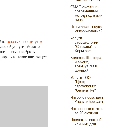
СМАС-лифтинг -
современный
метод подтяжки
лица
Что изучает наука
микробиология?
Услуги
айте
топовых проституток
стоматологии
"Снежана" в
емые ей услуги. Можете
Харькове
тоит только выбрать
ажут, что такое настоящее
Болезнь Шлятера
и армия,
возьмут ли в
армию?
Услуги ТОО
"Центр
страхования
"General Re"
Интернет-секс-шоп
Zabavashop.com
Интересные статьи
за 26 октября
Прелесть частной
клиники для