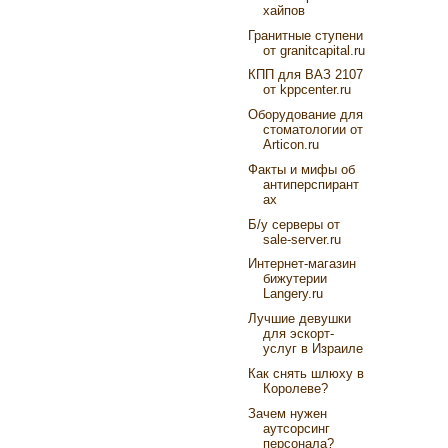
хайпов
Гранитные ступени
от granitcapital.ru
КПП для ВАЗ 2107
от kppcenter.ru
Оборудование для
стоматологии от
Articon.ru
Факты и мифы об
антиперспирант
ах
Б/у серверы от
sale-server.ru
Интернет-магазин
бижутерии
Langery.ru
Лучшие девушки
для эскорт-
услуг в Израиле
Как снять шлюху в
Королеве?
Зачем нужен
аутсорсинг
персонала?