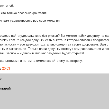
енителей.
а что только способна фантазия.
т вам удовлетворить все свои желания!
оролеве найти удовольствие без рисков? Вы можете найти девушку на с
-korolev.com. У каждой девушки есть анкета, в которой описаны предлага
зопасности – все девушки тщательно следят за своим здоровьем. Вам с
ку и заказать ее. Только наши девушку помогут вам расслабиться и пок
ваш звонок – и дверь в мир наслаждений будет открыта!
вольствием на потом, а смело шагайте ему на встречу.
в
20:03
т:
нтарий