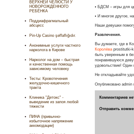
ВЕРХНЕЙ ЧЕЛЮСТИ У
НОВОРОЖДЕННОГО
• БДСМ – игры для ц
РЕБЁНКА
• И многое другое, н
Поддиафрагмальный
Наши девушки помогу
абсцесс
Развлечения.
Pin-Up Casino şəffaflığıdır.
Вы думаете, где в К
Анонимные услуги частного
Королёва
prostitutki
нарколога в Кирове
быть уверенным в бе
Нарколог на дом – быстрая
понравившуюся девуш
и качественная помощь
удовольствие! Один 
зависимому человеку
Не откладывайте удо
Тесты: Кровотечения
желудочно-кишечного
Опубликовано
admin
тракта
Комментариев не
Клиника "Детокс" -
выведение из запоя любой
тяжести
Отправить комме
ПИНА (привычно-
избыточное напряжение
аккомодации)