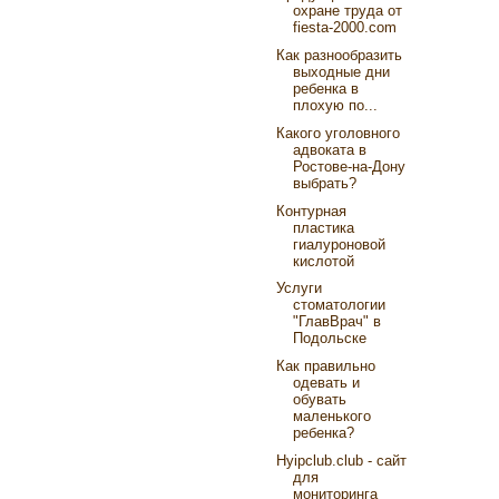
охране труда от
fiesta-2000.com
Как разнообразить
выходные дни
ребенка в
плохую по...
Какого уголовного
адвоката в
Ростове-на-Дону
выбрать?
Контурная
пластика
гиалуроновой
кислотой
Услуги
стоматологии
"ГлавВрач" в
Подольске
Как правильно
одевать и
обувать
маленького
ребенка?
Hyipclub.club - сайт
для
мониторинга