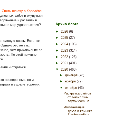
к.
Снять шлюху в Королёве
едневных забот и окунуться
апряжение и растаять в
Архив блога
твия в мир удовольствия?
►
2026
(6)
►
2025
(27)
 половую связь. Есть так
►
2024
(106)
Однако это не так.
дежнее, чем приключение со
►
2023
(314)
зость. По этой причине
►
2022
(126)
се.
►
2021
(401)
сения и отдаться
▼
2020
(463)
►
декабря
(78)
ько проверенные, но и
►
ноября
(72)
зврата и удовлетворения.
▼
октября
(43)
Раскрутка сайтов
от Raskrutka-
saytov.com.ua
Имплантация
зубов в клинике
Slavinasmile.ru