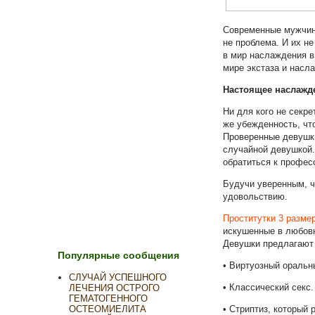
Современные мужчины
не проблема. И их н
в мир наслаждения в
мире экстаза и насл
Настоящее наслажде
Ни для кого не секр
же убежденность, чт
Проверенные девушки
случайной девушкой.
обратиться к профес
Будучи уверенным, ч
удовольствию.
Проститутки 3 разме
искушенные в любовн
Девушки предлагают 
Популярные сообщения
• Виртуозный оральн
СЛУЧАЙ УСПЕШНОГО
• Классический секс.
ЛЕЧЕНИЯ ОСТРОГО
ГЕМАТОГЕННОГО
• Стриптиз, который
ОСТЕОМИЕЛИТА