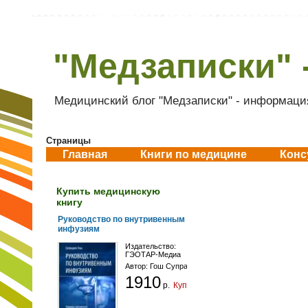
"Медзаписки" 
Медицинский блог "Медзаписки" - информация
Страницы
Главная
Книги по медицине
Конс
Купить медицинскую
книгу
Руководство по внутривенным
инфузиям
Издательство:
ГЭОТАР-Медиа
Автор:
Гош Супрадип
1910
р.
Купить