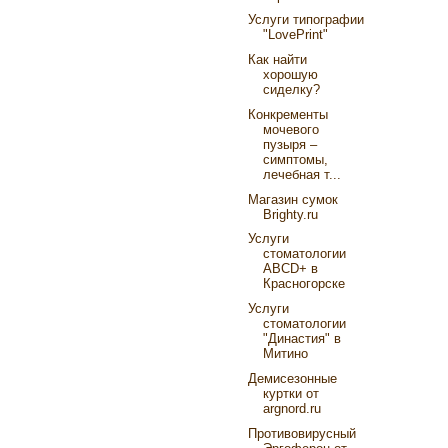
Услуги типографии
"LovePrint"
Как найти
хорошую
сиделку?
Конкременты
мочевого
пузыря –
симптомы,
лечебная т...
Магазин сумок
Brighty.ru
Услуги
стоматологии
ABCD+ в
Красногорске
Услуги
стоматологии
"Династия" в
Митино
Демисезонные
куртки от
argnord.ru
Противовирусный