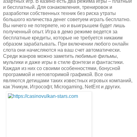
азартных игр. В казино есть два режима игры – платный
и бесплатный. Для ознакомления, тренировок и
разработки собственных техник без риска утраты
большого количества денег советуем играть бесплатно.
Вы ничего не потеряете, но и выигрышем будет лишь
полученный опыт. Игра в демо режиме ведется за
бесплатные кредиты, которые не требуется никаким
образом зарабатывать. При включении любого онлайн
слота они начисляются на ваш счет автоматически.
Среди жанров можно заметить любимые фильмы,
мультики и даже игры в стиле фэнтези и фантастики.
Каждая из них со своими особенностями, бонусной
программой и неповторимой графикой. Все они
являются детищами таких известных игровых компаний,
как Уникум, Игрософт, Microgaming, NetEnt и других.