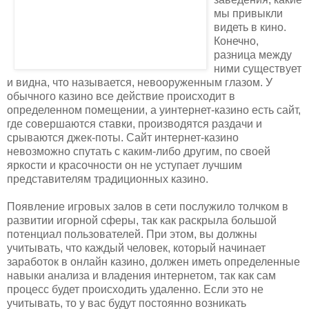
мы привыкли
видеть в кино.
Конечно,
разница между
ними существует
и видна, что называется, невооруженным глазом. У
обычного казино все действие происходит в
определенном помещении, а уинтернет-казино есть сайт,
где совершаются ставки, производятся раздачи и
срываются джек-поты. Сайт интернет-казино
невозможно спутать с каким-либо другим, по своей
яркости и красочности он не уступает лучшим
представителям традиционных казино.
Появление игровых залов в сети послужило толчком в
развитии игорной сферы, так как раскрыла большой
потенциал пользователей. При этом, вы должны
учитывать, что каждый человек, который начинает
заработок в онлайн казино, должен иметь определенные
навыки анализа и владения интернетом, так как сам
процесс будет происходить удаленно. Если это не
учитывать, то у вас будут постоянно возникать