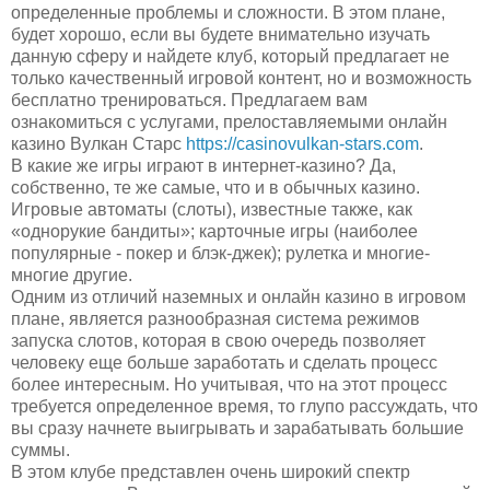
определенные проблемы и сложности. В этом плане,
будет хорошо, если вы будете внимательно изучать
данную сферу и найдете клуб, который предлагает не
только качественный игровой контент, но и возможность
бесплатно тренироваться. Предлагаем вам
ознакомиться с услугами, прелоставляемыми онлайн
казино Вулкан Старс
https://casinovulkan-stars.com
.
В какие же игры играют в интернет-казино? Да,
собственно, те же самые, что и в обычных казино.
Игровые автоматы (слоты), известные также, как
«однорукие бандиты»; карточные игры (наиболее
популярные - покер и блэк-джек); рулетка и многие-
многие другие.
Одним из отличий наземных и онлайн казино в игровом
плане, является разнообразная система режимов
запуска слотов, которая в свою очередь позволяет
человеку еще больше заработать и сделать процесс
более интересным. Но учитывая, что на этот процесс
требуется определенное время, то глупо рассуждать, что
вы сразу начнете выигрывать и зарабатывать большие
суммы.
В этом клубе представлен очень широкий спектр