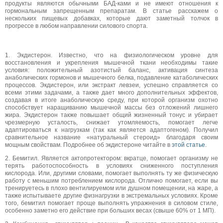
продукты являются обычными БАД-ками и не имеют отношения к
гормональным запрещенным препаратам. В статье расскажем о
нескольких пищевых добавках, которые дают заметный толчок в
прогрессе в любом направлении силового спорта.
1.
Экдистерон
. Известно, что на физиологическом уровне для
восстановления и укрепления мышечной ткани необходимы такие
условия: положительный азотистый баланс, активация синтеза
анаболических гормонов и мышечного белка, подавление катаболических
процессов. Экдистерон, или экстракт левзеи, успешно справляется со
всеми этими задачами, а также дает много дополнительных эффектов,
создавая в итоге анаболическую среду, при которой организм охотно
способствует наращиванию мышечной массы без отложений лишнего
жира. Экдистерон также повышает общий жизненный тонус и убирает
чрезмерную усталость, снижает утомляемость, помогает легче
адаптироваться к нагрузкам (так как является адаптогеном). Получил
сравнительное название «натуральный стероид» благодаря своим
мощным свойствам. Подробнее об экдистероне читайте в
этой статье
.
2.
Бемитил
. Является актопротектором: вкратце, помогает организму не
терять работоспособность в условиях сниженного поступления
кислорода. Или, другими словами, помогает выполнять ту же физическую
работу с меньшим потреблением кислорода. Отлично помогает, если вы
тренируетесь в плохо вентилируемом или душном помещении, на жаре, а
также испытываете другие физнагрузки в экстремальных условиях. Кроме
того, бемитил помогает проще выполнять упражнения в силовом стиле,
особенно заметно его действие при больших весах (свыше 60% от 1 МП).