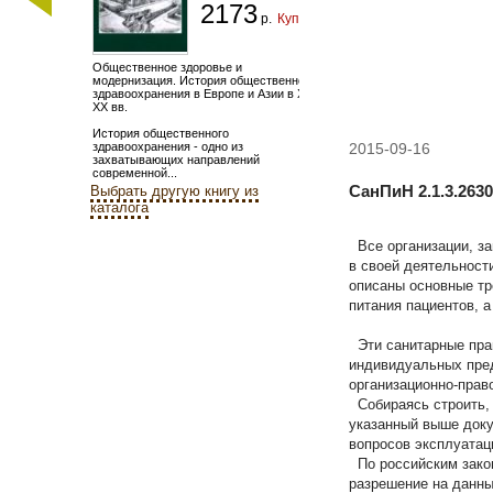
2173
р.
Купить
Общественное здоровье и
модернизация. История общественного
здравоохранения в Европе и Азии в XIX-
XX вв.
История общественного
здравоохранения - одно из
2015-09-16
захватывающих направлений
современной...
СанПиН 2.1.3.263
Выбрать другую книгу из
каталога
Все организации, за
в своей деятельност
описаны основные тр
питания пациентов, 
Эти санитарные пра
индивидуальных пред
организационно-прав
Собираясь строить,
указанный выше доку
вопросов эксплуатац
По российским закон
разрешение на данны