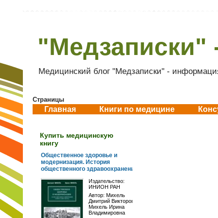
"Медзаписки" 
Медицинский блог "Медзаписки" - информация
Страницы
Главная
Книги по медицине
Конс
Купить медицинскую
книгу
Общественное здоровье и
модернизация. История
общественного здравоохранения...
Издательство:
ИНИОН РАН
Автор:
Михель
Дмитрий Викторович
,
Михель Ирина
Владимировна