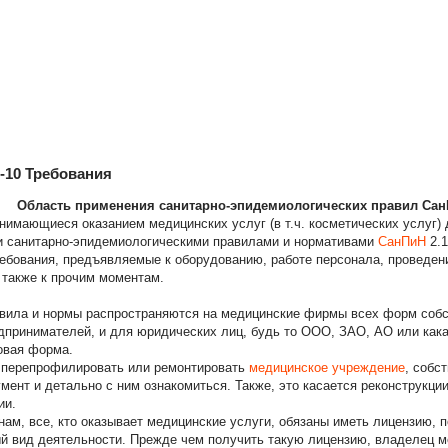
0-10 Требования
Область применения
санитарно-эпидемиологических правил Са
нимающиеся оказанием медицинских услуг (в т.ч. косметических услуг)
и санитарно-эпидемиологическими правилами и нормативами
СанПиН
2.1
ебования, предъявляемые к оборудованию, работе персонала, проведени
а также к прочим моментам.
вила и нормы распространяются на медицинские фирмы всех форм собс
принимателей, и для юридических лиц, будь то ООО, ЗАО, АО или кака
овая форма.
 перепрофилировать или ремонтировать
медицинское учреждение
, собс
мент и детально с ним ознакомиться. Также, это касается реконструкции
ии.
ам, все, кто оказывает медицинские услуги, обязаны иметь лицензию
й вид деятельности. Прежде чем получить такую лицензию, владелец 