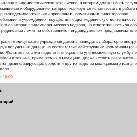
итарно-эпидемиологическое заключение, в котором должны быть резул
омещение и оборудование, которое планируется использовать в работе
арно-эпидемиологическими правилам и нормативам и лицензировано.
ебования в учреждениях, осуществляющих медицинскую деятельность,
ного санитарно-эпидемиологического надзора, но ответственность за со
предписаний лежит на собственнике - индивидуальном предпринимателе
трация медицинского учреждения должна проводить лабораторно-инстр
ируя полученные данные на соответствие действующим нормативам (
сан
и. Желательно, этим наделить, специально уполномоченную службу ле
бели и технике, применяемых в медицине, должен стоять разрешитель
ется дезинфицирующих средств и других изделий медицинского назначе
алов.
в
16:09
т:
нтарий