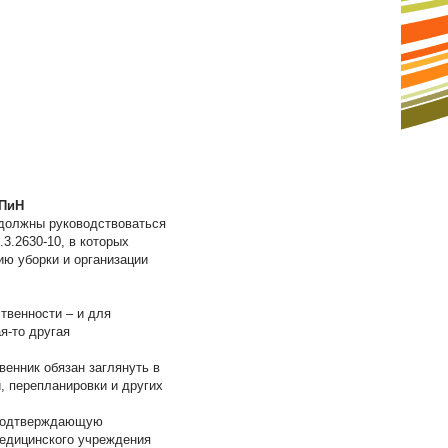
нПиН
 должны руководствоваться
.3.2630-10, в которых
ю уборки и организации
твенности – и для
я-то другая
твенник обязан заглянуть в
, перепланировки и других
, подтверждающую
медицинского учреждения