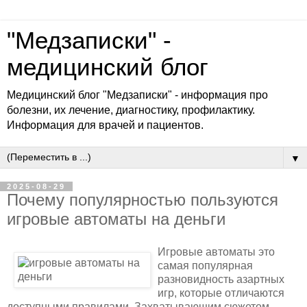
"Медзаписки" -
медицинский блог
Медицинский блог "Медзаписки" - информация про
болезни, их лечение, диагностику, профилактику.
Информация для врачей и пациентов.
▼
2025-08-29
Почему популярностью пользуются
игровые автоматы на деньги
Игровые автоматы это
самая популярная
разновидность азартных
игр, которые отличаются
доступными правилами. Захватывающим сюжетом.