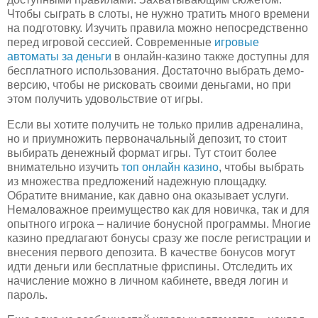
Чтобы сыграть в слоты, не нужно тратить много времени
на подготовку. Изучить правила можно непосредственно
перед игровой сессией. Современные
игровые
автоматы за деньги
в онлайн-казино также доступны для
бесплатного использования. Достаточно выбрать демо-
версию, чтобы не рисковать своими деньгами, но при
этом получить удовольствие от игры.
Если вы хотите получить не только прилив адреналина,
но и приумножить первоначальный депозит, то стоит
выбирать денежный формат игры. Тут стоит более
внимательно изучить
топ онлайн казино
, чтобы выбрать
из множества предложений надежную площадку.
Обратите внимание, как давно она оказывает услуги.
Немаловажное преимущество как для новичка, так и для
опытного игрока – наличие бонусной программы. Многие
казино предлагают бонусы сразу же после регистрации и
внесения первого депозита. В качестве бонусов могут
идти деньги или бесплатные фриспины. Отследить их
начисление можно в личном кабинете, введя логин и
пароль.