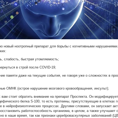
но новый ноотропный препарат для борьбы с когнитивными нарушениями.
ких:
ть, слабость, быстрая утомляемость;
вернуться в строй после COVID-19;
ние памяти даже на текущие события, не говоря уже о сложностях в пр
ные ОМНК (острое нарушение мозгового кровообращения, инсульт);
х вам стоит обратить внимание на препарат Проспекта. Он модифициру
ефического белка S-100, то есть протеины, присутствующие в клетках г
 в нейрофизиолгических процессах. Другими словами, он запускает ак
восстановить работоспособность организма, в целом, а также улучшает 
но в наше время, так как признаки цереброваскулярных заболеваний (ЦВ