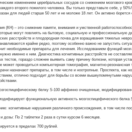
ическим изменением церебральных сосудов со снижением мозгового кро
 каждого второго пожилого человека. Вы только представьте себе, у 50%
азан для людей старше 50 лет и не моложе 18 лет. Он активно борется 
ия (КН) – это снижение памяти, внимания и умственной работоспособнос
оторые могут повлиять на бытовую, социальную и профессиональную де
ских расстройств и плодородная почва для взращивания тяжелых невро
анавливаются крайне редко, поэтому особенно важно не запустить ситу
ачит необходимые препараты для лечения. Исследованием функций мозг
нужно именно к ним. Диагностика когнитивных расстройств не составляе
 тестов, гораздо сложнее выявить саму причину болезни, которая уст
же может проводиться компьютерная томография, магнитно-резонансная 
рачи назначают препараты, в том числе и ноотропные. Проспекта, как н
твием, отлично подходит для борьбы со всеми вышеупомянутыми наруш
ойствами.
 мозгоспицефическому белку S-100 аффинно очищенные, модифицирован
одифицирует функциональную активность мозгоспицефического белка S
нию: когнитивные нарушения различного происхождения, в том числе п
 дозы: По 2 таблетки 2 раза в сутки курсом 6 месяцев.
ьируется в пределах 700 рублей.