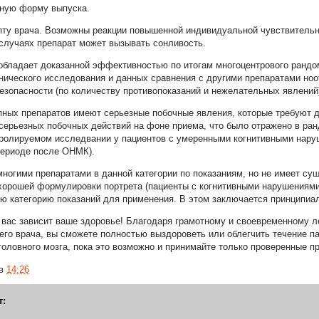
бную форму выпуска.
пту врача. Возможны реакции повышенной индивидуальной чувствительн
 случаях препарат может вызывать сонливость.
обладает доказанной эффективностью по итогам многоцентрового рандо
нического исследования и данных сравнения с другими препаратами ноот
зопасности (по количеству противопоказаний и нежелательных явлений
ных препаратов имеют серьезные побочные явления, которые требуют 
 серьезных побочных действий на фоне приема, что было отражено в р
ролируемом исследвании у пациентов с умеренными когнитивными нару
периоде после ОНМК).
многими препаратами в данной категории по показаниям, но не имеет су
 хорошей формулировки портрета (пациенты с когнитивными нарушениями
ю категорию показаний для применения. В этом заключается принципиал
т вас зависит ваше здоровье! Благодаря грамотному и своевременному 
го врача, вы сможете полностью выздороветь или облегчить течение па
головного мозга, пока это возможно и принимайте только проверенные п
в
14:26
т: