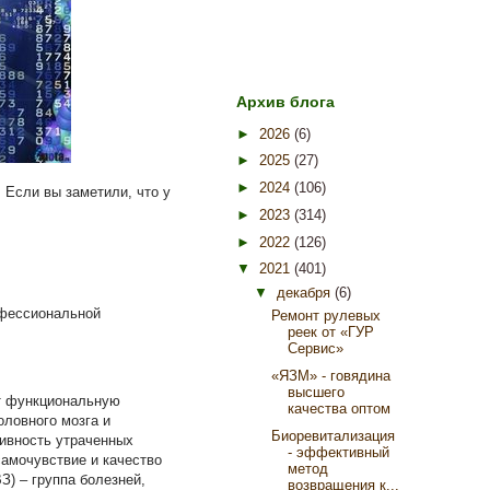
Архив блога
►
2026
(6)
►
2025
(27)
►
2024
(106)
 Если вы заметили, что у
►
2023
(314)
►
2022
(126)
▼
2021
(401)
▼
декабря
(6)
офессиональной
Ремонт рулевых
реек от «ГУР
Сервис»
«ЯЗМ» - говядина
высшего
ет функциональную
качества оптом
оловного мозга и
Биоревитализация
тивность утраченных
- эффективный
самочувствие и качество
метод
З) – группа болезней,
возвращения к...