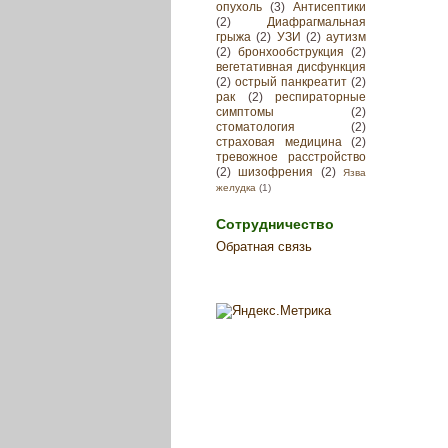
опухоль
(3)
Антисептики
(2)
Диафрагмальная
грыжа
(2)
УЗИ
(2)
аутизм
(2)
бронхообструкция
(2)
вегетативная дисфункция
(2)
острый панкреатит
(2)
рак
(2)
респираторные
симптомы
(2)
стоматология
(2)
страховая медицина
(2)
тревожное расстройство
(2)
шизофрения
(2)
Язва
желудка
(1)
Сотрудничество
Обратная связь