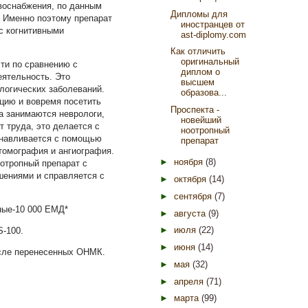
воснабжения, по данным
Дипломы для
! Именно поэтому препарат
иностранцев от
с когнитивными
ast-diplomy.com
Как отличить
оригинальный
ти по сравнению с
диплом о
ятельность. Это
высшем
логических заболеваний.
образова...
ацию и вовремя посетить
Проспекта -
а занимаются неврологи,
новейший
т труда, это делается с
ноотропный
анавливается с помощью
препарат
томография и ангиография.
►
ноября
(8)
оотропный препарат с
ениями и справляется с
►
октября
(14)
►
сентября
(7)
ные-10 000 ЕМД*
►
августа
(9)
►
июля
(22)
-100.
►
июня
(14)
осле перенесенных ОНМК.
►
мая
(32)
►
апреля
(71)
►
марта
(99)