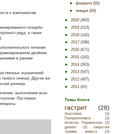
►
февраля
(50)
►
января
(69)
ости к компонентам
►
2020
(463)
►
2019
(313)
мизированного плацебо-
ропного ряда, а также
►
2018
(142)
);
►
2017
(186)
дополнительного лечения
►
2016
(671)
андомизированном двойном
►
2015
(192)
шениями в раннем
►
2014
(263)
►
2013
(547)
щественных ограничений
 любого генеза). Другие же
►
2012
(407)
ьная разница.
►
2011
(41)
лечению, выполнению всех
тологии. Постоянно
Темы блога
репараты.
гастрит
(28)
Анатомия
(3)
Панкреонекроз
(3)
болезнь Паркинсона
(3)
диабет
(3)
закрытая
травма живота
(3)