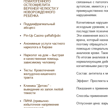
ГЕМАТОГЕННОГО
связанных с патолог
ОСТЕОМИЕЛИТА
аутопсии, имеется у
ВЕРХНЕЙ ЧЕЛЮСТИ У
преимущественно пок
НОВОРОЖДЕННОГО
нарушениями.
РЕБЁНКА
Когнитивные нарушен
Поддиафрагмальный
исходным уровнем, к
абсцесс
последствия психиче
Pin-Up Casino şəffaflığıdır.
Эти изменения восст
врача, который назн
Анонимные услуги частного
поэтому обращаться 
нарколога в Кирове
помощью специальных
анализов крови. Так
Нарколог на дом – быстрая
По итогам анализов в
и качественная помощь
нормализующим дейс
зависимому человеку
когнитивными расстр
Тесты: Кровотечения
Состав: антитела к
желудочно-кишечного
тракта
Эффект: Проспекта м
Клиника "Детокс" -
Показания к примене
выведение из запоя любой
тяжести
Способы применения и
ПИНА (привычно-
Отпускная цена: вар
избыточное напряжение