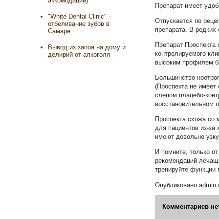
аккомодации)
Препарат имеет удо
"White Dental Clinic" -
Отпускается по реце
отбеливание зубов в
препарата. В редких
Самаре
Препарат Проспекта 
Вывод из запоя на дому и
контролируемого кли
делирий от алкоголя
высоким профилем бе
Большинство ноотроп
(Проспекта не имеет
слепом плацебо-конт
восстановительном 
Проспекта схожа со 
для пациентов из-за
имеют довольно узку
И помните, только о
рекомендаций лечаще
тренируйте функции 
Опубликовано
admin
Комментариев не