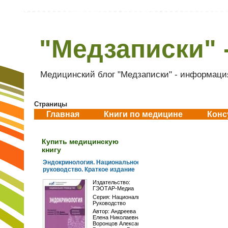
"Медзаписки" 
Медицинский блог "Медзаписки" - информация
Страницы
Главная
Книги по медицине
Конс
Купить медицинскую
книгу
Эндокринология. Национальное
руководство. Краткое издание
Издательство:
ГЭОТАР-Медиа
Серия:
Национальное
Руководство
Автор:
Андреева
Елена Николаевна
,
Воронцов Александр