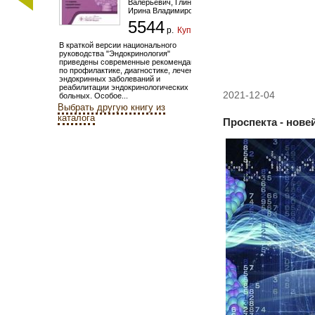
Валерьевич
,
Глинкина
Ирина Владимировна
5544
р.
Купить
В краткой версии национального
руководства "Эндокринология"
приведены современные рекомендации
по профилактике, диагностике, лечению
эндокринных заболеваний и
реабилитации эндокринологических
2021-12-04
больных. Особое...
Выбрать другую книгу из
каталога
Проспекта - нов