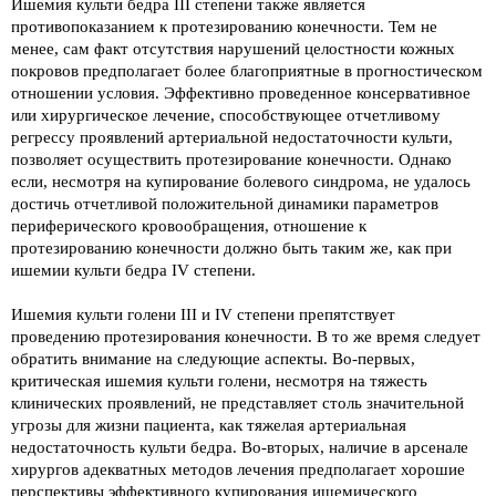
Ишемия культи бедра III степени также является
противопоказанием к протезированию конечности. Тем не
менее, сам факт отсутствия нарушений целостности кожных
покровов предполагает более благоприятные в прогностическом
отношении условия. Эффективно проведенное консервативное
или хирургическое лечение, способствующее отчетливому
регрессу проявлений артериальной недостаточности культи,
позволяет осуществить протезирование конечности. Однако
если, несмотря на купирование болевого синдрома, не удалось
достичь отчетливой положительной динамики параметров
периферического кровообращения, отношение к
протезированию конечности должно быть таким же, как при
ишемии культи бедра IV степени.
Ишемия культи голени III и IV степени препятствует
проведению протезирования конечности. В то же время следует
обратить внимание на следующие аспекты. Во-первых,
критическая ишемия культи голени, несмотря на тяжесть
клинических проявлений, не представляет столь значительной
угрозы для жизни пациента, как тяжелая артериальная
недостаточность культи бедра. Во-вторых, наличие в арсенале
хирургов адекватных методов лечения предполагает хорошие
перспективы эффективного купирования ишемического