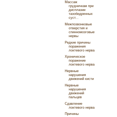
Массаж
грудничкам при
дисплазии
тазобедренных
суст...
Межпозвонковые
отверстия и
спинномозговые
нервы
Редкие причины
поражения
локтевого нерва
Хроническое
поражение
локтевого нерва
Нервные
нарушения
движений кисти
Нервные
нарушения
движений
пальцев
Сдавление
локтевого нерва
Причины