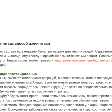
ние как способ излечиться
го сустава еще недавно была приговором для многих людей. Серьезные
ылям, инвалидному креслу и прочим не самым приятным вещам. Соврем
это. Теперь хирург может провести
эндопротезирование тазобедренного 
дей.
эндопротезирования
нных высокотехнологичных операций, в основе которых замена поврежде
ционного материала. Существуют не только разные типы суставов, но и
м образом подойдет вам, решит хирург. Для этого он предварительно з
енностей пациента, его состояния и прочего.
рургу? Здесь ответ прост – если появилась резкая боль, пришло время с
 с этим сталкиваются люди в возрасте, именно они обычно испытывают
о не аксиома. Нередко подобные сложности появляются у людей, подвер
олем. Врожденные заболевания также могут привести к хрупкости костей