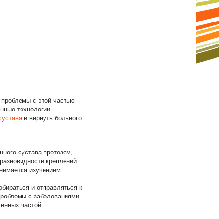
 проблемы с этой частью
енные технологии
сустава
и вернуть больного
нного сустава протезом,
 разновидности креплений.
анимается изучением
обираться и отправляться к
 проблемы с заболеваниями
женных частой
.