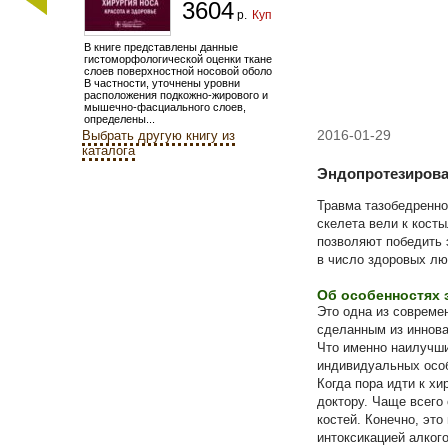
3604
р.
Купить
В книге представлены данные
гистоморфологической оценки тканевых
слоев поверхностной носовой оболочки.
В частности, уточнены уровни
расположения подкожно-жирового и
мышечно-фасциального слоев,
определены...
2016-01-29
Выбрать другую книгу из
каталога
Эндопротезирова
Травма тазобедренно
скелета вели к кост
позволяют победить 
в число здоровых лю
Об особенностях 
Это одна из совреме
сделанным из иннова
Что именно наилучши
индивидуальных особ
Когда пора идти к хи
доктору. Чаще всего
костей. Конечно, эт
интоксикацией алког