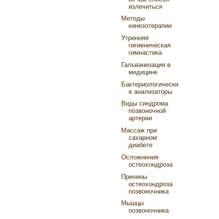
излечиться
Методы
кинезотерапии
Утренняя
гигиеническая
гимнастика
Гальванизация в
медицине
Бактериологически
е анализаторы
Виды синдрома
позвоночной
артерии
Массаж при
сахарном
диабете
Осложнения
остеохондроза
Причины
остеохондроза
позвоночника
Мышцы
позвоночника