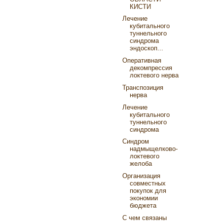
КИСТИ
Лечение
кубитального
туннельного
синдрома
эндоскоп...
Оперативная
декомпрессия
локтевого нерва
Транспозиция
нерва
Лечение
кубитального
туннельного
синдрома
Cиндром
надмыщелково-
локтевого
желоба
Организация
совместных
покупок для
экономии
бюджета
С чем связаны