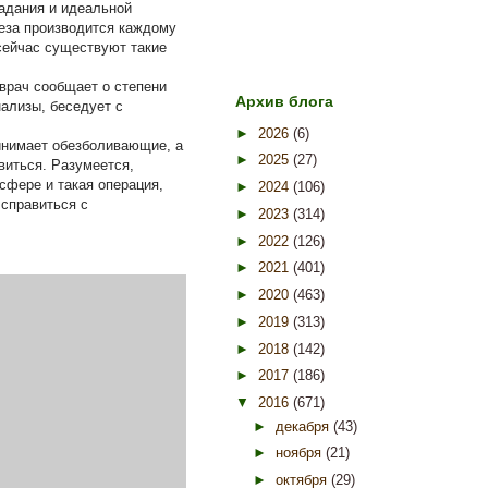
ладания и идеальной
теза производится каждому
 сейчас существуют такие
 врач сообщает о степени
Архив блога
ализы, беседует с
►
2026
(6)
инимает обезболивающие, а
►
2025
(27)
виться. Разумеется,
сфере и такая операция,
►
2024
(106)
 справиться с
►
2023
(314)
►
2022
(126)
►
2021
(401)
►
2020
(463)
►
2019
(313)
►
2018
(142)
►
2017
(186)
▼
2016
(671)
►
декабря
(43)
►
ноября
(21)
►
октября
(29)