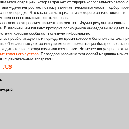
является операцией, которая требует от хирурга колоссального самооб
става – дело непростое, поэтому занимает несколько часов. Подбор про
льном порядке. Что касается материала, из которого он изготовлен, то
ут полноценно заменить кость человека.
ора доктор отправляет пациента на рентген. Изучив результаты снимка,
а. В дальнейшем пациент проходит полноценное обследование: сдает ан
истами, которые сообщают полезную информацию.
упает реабилитационный период, во время которого больной сначала пр
ть обозначенные докторами упражнения, помогающие быстрее восстано
 ходить только с ходунками или костылями. Не менее популярна в этой 
ие коленного сустава
. Благодаря развитию технологий медицина может
ем с двигательным аппаратом.
в
21:28
т:
нтарий