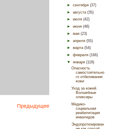
►
сентября
(37)
►
августа
(35)
►
июля
(42)
►
июня
(48)
►
мая
(23)
►
апреля
(55)
►
марта
(54)
►
февраля
(166)
▼
января
(118)
Опасность
самостоятельно
го отбеливания
кожи
Уход за кожей.
Волшебные
эликсиры
Медико-
Предыдущее
социальная
реабилитация
инвалидов
Эндопротезирован
ие как способ