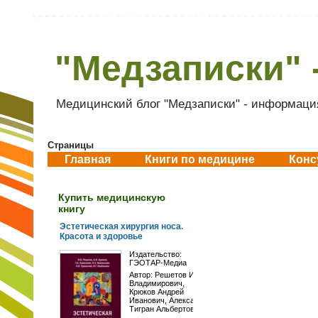
"Медзаписки" 
Медицинский блог "Медзаписки" - информация
Страницы
Главная
Книги по медицине
Конс
Купить медицинскую
книгу
Эстетическая хирургия носа.
Красота и здоровье
Издательство:
ГЭОТАР-Медиа
Автор:
Решетов Игорь
Владимирович
,
Крюков Андрей
Иванович
,
Алексанян
Тигран Альбертович