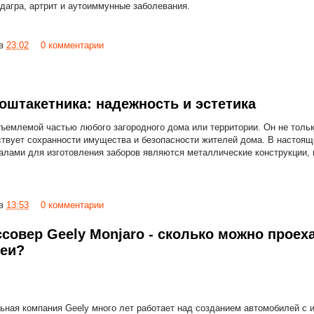
одагра, артрит и аутоиммунные заболевания.
в
23:02
0 комментарии
оштакетника: надежность и эстетика
ъемлемой частью любого загородного дома или территории. Он не толь
бствует сохранности имущества и безопасности жителей дома. В настоя
лами для изготовления заборов являются металлические конструкции, в
в
13:53
0 комментарии
совер Geely Monjaro - сколько можно проех
реи?
ьная компания Geely много лет работает над созданием автомобилей с