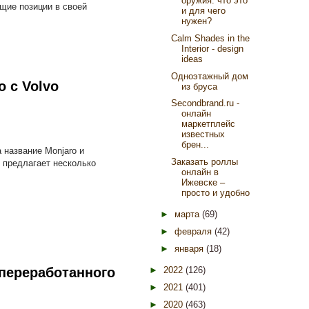
оружия: что это
щие позиции в своей
и для чего
нужен?
Calm Shades in the
Interior - design
ideas
Одноэтажный дом
 с Volvo
из бруса
Secondbrand.ru -
онлайн
маркетплейс
известных
брен...
 название Monjaro и
Заказать роллы
 предлагает несколько
онлайн в
Ижевске –
просто и удобно
►
марта
(69)
►
февраля
(42)
►
января
(18)
переработанного
►
2022
(126)
►
2021
(401)
►
2020
(463)