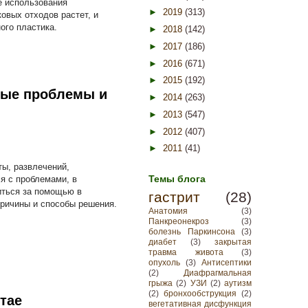
е использования
►
2019
(313)
овых отходов растет, и
ого пластика.
►
2018
(142)
►
2017
(186)
►
2016
(671)
►
2015
(192)
ные проблемы и
►
2014
(263)
►
2013
(547)
►
2012
(407)
►
2011
(41)
ы, развлечений,
Темы блога
я с проблемами, в
иться за помощью в
гастрит
(28)
причины и способы решения.
Анатомия
(3)
Панкреонекроз
(3)
болезнь Паркинсона
(3)
диабет
(3)
закрытая
травма живота
(3)
опухоль
(3)
Антисептики
(2)
Диафрагмальная
грыжа
(2)
УЗИ
(2)
аутизм
(2)
бронхообструкция
(2)
тае
вегетативная дисфункция