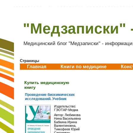
"Медзаписки" 
Медицинский блог "Медзаписки" - информация
Страницы
Главная
Книги по медицине
Конс
Купить медицинскую
книгу
Проведение биохимических
исследований. Учебник
Издательство:
ГЭОТАР-Медиа
Автор:
Любимова
Нина Васильевна
,
Бабкина Ирина
Валентиновна
,
Тимофеев Юрий
Сергеевич