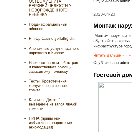
Опубликовано
admin
ОСТЕОМИЕЛИТА
ВЕРХНЕЙ ЧЕЛЮСТИ У
НОВОРОЖДЕННОГО
2023-04-23
РЕБЁНКА
Поддиафрагмальный
Монтаж нару
абсцесс
Монтаж наружных и в
Pin-Up Casino şəffaflığıdır.
обустройства жилых 
инфраструктуре горо
Анонимные услуги частного
нарколога в Кирове
Читать дальше » » »
Нарколог на дом – быстрая
Опубликовано
admin
и качественная помощь
зависимому человеку
Гостевой до
Тесты: Кровотечения
желудочно-кишечного
тракта
Клиника "Детокс" -
выведение из запоя любой
тяжести
ПИНА (привычно-
избыточное напряжение
аккомодации)