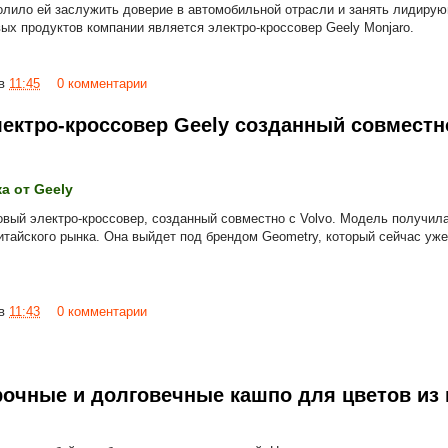
волило ей заслужить доверие в автомобильной отрасли и занять лидирую
вых продуктов компании является электро-кроссовер Geely Monjaro.
в
11:45
0 комментарии
ектро-кроссовер Geely созданный совместно
а от Geely
овый электро-кроссовер, созданный совместно с Volvo. Модель получила
итайского рынка. Она выйдет под брендом Geometry, который сейчас уже
в
11:43
0 комментарии
рочные и долговечные кашпо для цветов из 