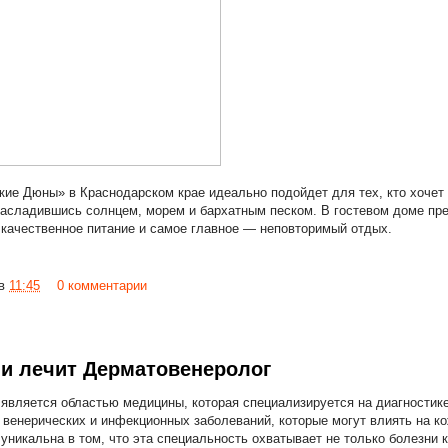
кие Дюны» в Краснодарском крае идеально подойдет для тех, кто хочет 
асладившись солнцем, морем и бархатным песком. В гостевом доме пре
качественное питание и самое главное — неповторимый отдых.
в
11:45
0 комментарии
ни лечит Дерматовенеролог
является областью медицины, которая специализируется на диагностике
 венерических и инфекционных заболеваний, которые могут влиять на кож
никальна в том, что эта специальность охватывает не только болезни к