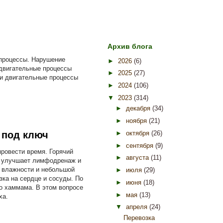
Архив блога
 процессы. Нарушение
►
2026
(6)
 двигательные процессы
►
2025
(27)
 и двигательные процессы
►
2024
(106)
▼
2023
(314)
►
декабря
(34)
►
ноября
(21)
►
октября
(26)
 под ключ
►
сентября
(9)
провести время. Горячий
►
августа
(11)
й, улучшает лимфодренаж и
 влажности и небольшой
►
июля
(29)
зка на сердце и сосуды. По
►
июня
(18)
о хаммама. В этом вопросе
►
мая
(13)
ха.
▼
апреля
(24)
Перевозка