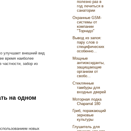
полезно раз в
год лечиться в
санатории
Охранные GSM-
системы от
компании
"Торнадо"
Вывод из запоя:
пару слов о
специфических
особенно...
ко улучшает внешний вид
Мощные
щее время наиболее
антиоксиданты,
 частности, забор из
защищающие
организм от
свобо...
Стеклянные
тамбуры для
входных дверей
ать на одном
Моторная лодка
Chaparral 180
Гриб, поражающий
зерновые
культуры
Глушитель для
 использованием новых