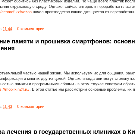
может обойтись без пластиковых изделий. Но чаще всего пластик посл
язняя окружающую среду. Однако, сейчас интерес к переработке пластик
://ecomaf.kz/vazon
начал производство кашпо для цветов из переработанн
в
11:44
0 комментарии
ние памяти и прошивка смартфонов: основ
шения
тъемлемой частью нашей жизни. Мы используем их для общения, работ
информации и многих других целей. Однако иногда они могут столкнутьс
пностью памяти и программными сбоями - в этом случае советуем обрат
s://mobilkin24.ru/
. В этой статье мы рассмотрим основные проблемы, их 
в
11:43
0 комментарии
а лечения в государственных клиниках в Ки