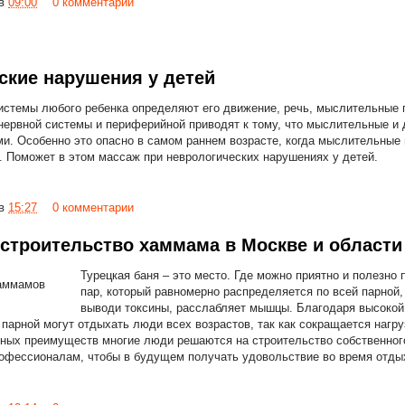
в
09:00
0 комментарии
ские нарушения у детей
истемы любого ребенка определяют его движение, речь, мыслительные
нервной системы и периферийной приводят к тому, что мыслительные и
и. Особенно это опасно в самом раннем возрасте, когда мыслительные
 Поможет в этом массаж при неврологических нарушениях у детей.
в
15:27
0 комментарии
 строительство хаммама в Москве и области
Турецкая баня – это место. Где можно приятно и полезно 
пар, который равномерно распределяется по всей парно
выводи токсины, расслабляет мышцы. Благодаря высокой
 парной могут отдыхать люди всех возрастов, так как сокращается нагру
ных преимуществ многие люди решаются на строительство собственног
офессионалам, чтобы в будущем получать удовольствие во время отды