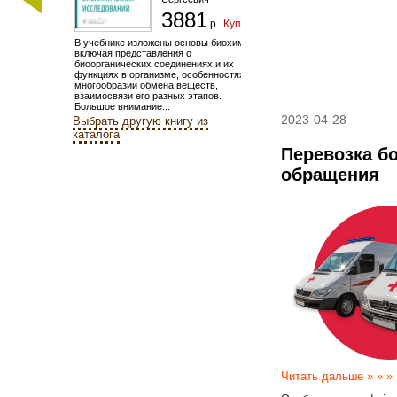
3881
р.
Купить
В учебнике изложены основы биохимии,
включая представления о
биоорганических соединениях и их
функциях в организме, особенностях и
многообразии обмена веществ,
взаимосвязи его разных этапов.
Большое внимание...
2023-04-28
Выбрать другую книгу из
каталога
Перевозка бо
обращения
Читать дальше » » »