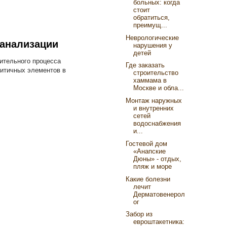
больных: когда
стоит
обратиться,
преимущ...
Неврологические
канализации
нарушения у
детей
ительного процесса
Где заказать
ритичных элементов в
строительство
хаммама в
Москве и обла...
Монтаж наружных
и внутренних
сетей
водоснабжения
и...
Гостевой дом
«Анапские
Дюны» - отдых,
пляж и море
Какие болезни
лечит
Дерматовенерол
ог
Забор из
евроштакетника: