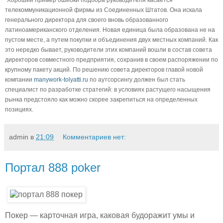
Хороший пример ошибки подбора руководителя касается
телекоммуникационной фирмы из Соединенных Штатов. Она искала
генерального директора для своего вновь образованного
латиноамериканского отделения. Новая единица была образована не на
пустом месте, а путем покупки и объединения двух местных компаний. Как
это нередко бывает, руководители этих компаний вошли в состав совета
директоров совместного предприятия, сохранив в своем распоряжении по
крупному пакету акций. По решению совета директоров главой новой
компании
manywork-tolyatti.ru
по аутсорсингу должен был стать
специалист по разработке стратегий: в условиях растущего насыщения
рынка предстояло как можно скорее закрепиться на определенных
позициях.
admin
в
21:09
Комментариев нет:
Портал 888 poker
Покер — карточная игра, каковая будоражит умы и