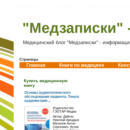
"Медзаписки" 
Медицинский блог "Медзаписки" - информация
Страницы
Главная
Книги по медицине
Конс
Купить медицинскую
книгу
Основы аудиологического
обследования пациента. Тональная
аудиометрия....
Издательство:
ГЭОТАР-Медиа
Автор:
Дайхес
Николай Аркадьевич
,
Мачалов Антон
Сергеевич
,
Кузнецов