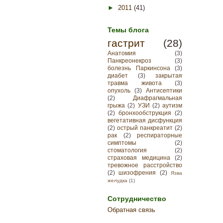
►
2011
(41)
Темы блога
гастрит
(28)
Анатомия
(3)
Панкреонекроз
(3)
болезнь Паркинсона
(3)
диабет
(3)
закрытая
травма живота
(3)
опухоль
(3)
Антисептики
(2)
Диафрагмальная
грыжа
(2)
УЗИ
(2)
аутизм
(2)
бронхообструкция
(2)
вегетативная дисфункция
(2)
острый панкреатит
(2)
рак
(2)
респираторные
симптомы
(2)
стоматология
(2)
страховая медицина
(2)
тревожное расстройство
(2)
шизофрения
(2)
Язва
желудка
(1)
Сотрудничество
Обратная связь