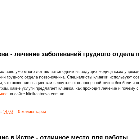
ва - лечение заболеваний грудного отдела 
колаеве уже много лет является одним из ведущих медицинских учреж
ний грудного отдела позвоночника. Специалисты клиники используют с
и, что позволяет пациентам вернуться к полноценной жизни без боли и о
рим, какие услуги предлагает клиника, как проходит лечение и почему 
ьнее
на сайте klinikastoeva.com.ua.
в
14:00
0 комментарии
ис в Истре - отличное место для работы