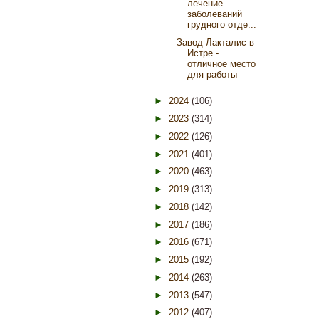
лечение
заболеваний
грудного отде...
Завод Лакталис в
Истре -
отличное место
для работы
►
2024
(106)
►
2023
(314)
►
2022
(126)
►
2021
(401)
►
2020
(463)
►
2019
(313)
►
2018
(142)
►
2017
(186)
►
2016
(671)
►
2015
(192)
►
2014
(263)
►
2013
(547)
►
2012
(407)