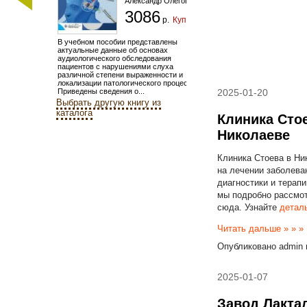
Александр Олегович
3086
р.
Купить
В учебном пособии представлены
актуальные данные об основах
аудиологического обследования
пациентов с нарушениями слуха
различной степени выраженности и
локализации патологического процесса.
Приведены сведения о...
2025-01-20
Выбрать другую книгу из
каталога
Клиника Стое
Николаеве
Клиника Стоева в Ни
на лечении заболева
диагностики и терапи
мы подробно рассмот
сюда. Узнайте
детал
Читать дальше » » »
Опубликовано
admin
2025-01-07
Завод Лактал