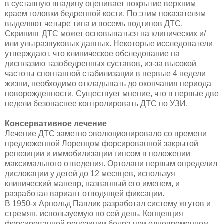
в суставную впадину оценивает покрытие верхним
краем головки бедренной кости. По этим показателям
выделяют четыре типа и восемь подтипов ДТС.
Скрининг ДТС может основываться на клинических и/
или ультразвуковых данных. Некоторые исследователи
утверждают, что клиническое обследование на
дисплазию тазобедренных суставов, из-за высокой
частоты спонтанной стабилизации в первые 4 недели
жизни, необходимо откладывать до окончания периода
новорожденности. Существует мнение, что в первые две
недели безопаснее контролировать ДТС по УЗИ.
Консервативное лечение
Лечение ДТС заметно эволюционировало со времени
предложенной Лоренцом форсированной закрытой
репозиции и иммобилизации гипсом в положении
максимального отведения. Ортолани первым определил
дислокации у детей до 12 месяцев, используя
клинический маневр, названный его именем, и
разработал вариант отводящей фиксации.
В 1950-х Арнольд Павлик разработал систему жгутов и
стремян, используемую по сей день. Концепция
форсированной репозиции бедра при одновременном