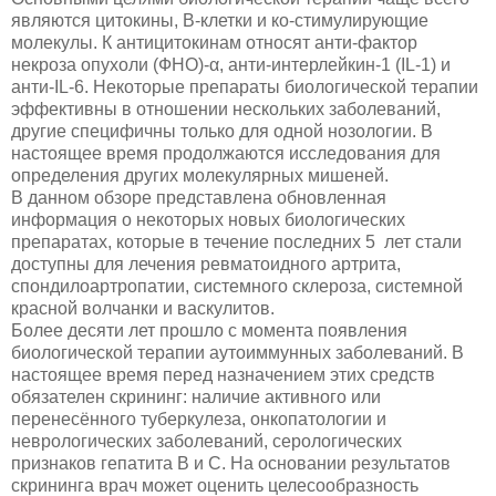
являются цитокины, В-клетки и ко-стимулирующие
молекулы. К антицитокинам относят анти-фактор
некроза опухоли (ФНО)-α, анти-интерлейкин-1 (IL-1) и
анти-IL-6. Некоторые препараты биологической терапии
эффективны в отношении нескольких заболеваний,
другие специфичны только для одной нозологии. В
настоящее время продолжаются исследования для
определения других молекулярных мишеней.
В данном обзоре представлена обновленная
информация о некоторых новых биологических
препаратах, которые в течение последних 5 лет стали
доступны для лечения ревматоидного артрита,
спондилоартропатии, системного склероза, системной
красной волчанки и васкулитов.
Более десяти лет прошло с момента появления
биологической терапии аутоиммунных заболеваний. В
настоящее время перед назначением этих средств
обязателен скрининг: наличие активного или
перенесённого туберкулеза, онкопатологии и
неврологических заболеваний, серологических
признаков гепатита B и C. На основании результатов
скрининга врач может оценить целесообразность