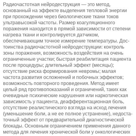
Радиочастотная нейродеструкция — это метод,
основанный на эффекте выделения тепловой энергии
при прохождении через биологические ткани токов
ультравысокой частоты. Размер коагуляционного
поражения находится в прямой зависимости от степени
нагрева ткани и контролируется датчиком,
обеспечивающим точное измерение температуры. Дос­
тоинства радиочастотной нейродеструкции: контроль
зоны пора­жения, возможность воздействия на очень
ограниченные участки; быстрая реабилитация пациента
после процедуры; длительный эффект (месяцы);
отсутствие риска формирования невромы; малая
частота развития осложнений и побочных эффектов;
воз­можность повторного проведения. Метод имеет
целый ряд проти­вопоказаний и ограничений, таких как
очевидные психические нарушения или наркотическая
зависимость у пациента, деафферентационная боль,
отсутствие реалистического взгляда на исход лечения
(уменьшение боли, а не ее полное устранение), недоста­
точный эффект от предварительной диагностической
блокады. Основным ограничением применения данного
метода для ле­чения хронической боли у онкологических