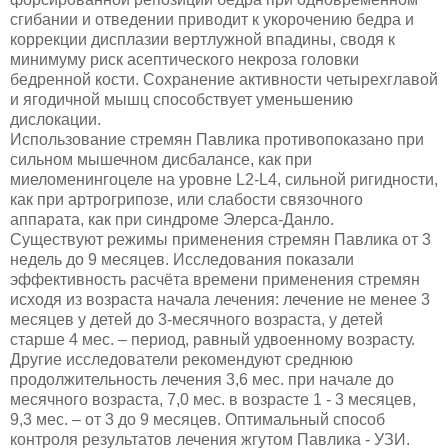
сгибании и отведении приводит к укорочению бедра и
коррекции дисплазии вертлужной впадины, сводя к
минимуму риск асептического некроза головки
бедренной кости. Сохранение активности четырехглавой
и ягодичной мышц способствует уменьшению
дислокации.
Использование стремян Павлика противопоказано при
сильном мышечном дисбалансе, как при
миеломенингоцеле на уровне L2-L4, сильной ригидности,
как при артрогрипозе, или слабости связочного
аппарата, как при синдроме Элерса-Данло.
Существуют режимы применения стремян Павлика от 3
недель до 9 месяцев. Исследования показали
эффективность расчёта времени применения стремян
исходя из возраста начала лечения: лечение не менее 3
месяцев у детей до 3-месячного возраста, у детей
старше 4 мес. – период, равный удвоенному возрасту.
Другие исследователи рекомендуют среднюю
продолжительность лечения 3,6 мес. при начале до
месячного возраста, 7,0 мес. в возрасте 1 - 3 месяцев,
9,3 мес. – от 3 ​​до 9 месяцев. Оптимальный способ
контроля результатов лечения жгутом Павлика - УЗИ.