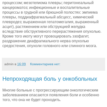
процессом; мезотелиома плевры; перитонеальный
канцероматоз; инфекционные и воспали­тельные
процессы в грудной или брюшной полостях: эмпиема
плев­ры, поддиафрагмальный абсцесс, химический
плевродез; выражен­ная гепатомегалия, выраженный
асцит), растяжением или обструк­цией желудка
вследствие обструктивного перерастяжения опухо­лью.
Кроме того икоту могут провоцировать эзофагит,
раздражение диафрагмального нерва опухолью
средостения, опухоли головного или спинного мозга.
admin
в
16:09
Комментариев нет:
Непроходящая боль у онкобольных
Многие больные с прогрессирующим онкологическим
забо­леванием опасаются появления боли и особенно
того, что она не будет проходить.