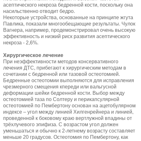
асептического некроза бедренной кости, поскольку она
насильственно отводит бедро.
Некоторые устройства, основанные на принципе жгута
Павлика, показали многообещающие результаты. Чулок
Вагнера, например, продемонстрировал очень высокую
эффективность и низкий риск развития асептического
некроза - 2,6%.
Хирургическое лечение
При неэффективности методов консервативного
лечения ДТС, прибегают к хирургическим методам в
сочетании с бедренной или тазовой остеотомией.
Бедренные остеотомии выполняются для исправления
чрезмерного смещения кпереди или вальгусной
деформации шейки бедренной кости. Выбор между
остеотомией таза по Солтеру и перикапсулярной
остеотомией по Пембертону основан на ацетобулярном
индексе – угол между линией Хилгенрейнера и линией,
проведенной к боковому краю вертлужной впадины от
трёхлучевого эпифиза. С возрастом угол должен
уменьшаться и обычно к 2-летнему возрасту составляет
меньше 20 градусов. Остеотомия по Пембертону, как