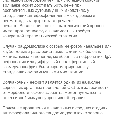
системной склеродермией, при системной красной
волчанке может достигать 50%, реже при
воспалительных аутоиммунных миопатиях, у
страдающих антифосфолипидным синдромом и
ревматоидным артритом встречается
нечасто. Вовлечение почек в патологический процесс
имеет прогностическую значимость, и требует
конкретной терапевтической стратегии.
Случаи рабдомиолиза с острым некрозом канальцев или
клубочковыми расстройствами, такими как болезнь
минимальных изменений, мембранные нефропатии, IgA-
нефропатии или диффузный пролиферативный
гломерулонефрит, были зарегистрированы у
страдающих аутоиммунными миопатиями.
Волчаночный нефрит является одним из наиболее
серьёзных органных проявлений СКВ и, в зависимости
от морфологического варианта, может нуждаться в
агрессивной иммуносупрессивной терапии.
Почечные проявления в начальных и средних стадиях
антифосфолипидного синдрома достаточно хорошо