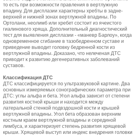
то есть при возможности правления в вертлужную
впадину. Для дисплазии характерны хребты в задне-
верхней и нижней зонах вертлужной впадины. По
Ортолани, неолимб или хребет состоит из ячеистого
гиалинового хряща. Дополнительный диагностический
тест для выявления дисплазии - «маневр Барлоу», когда
одновременное сгибание в тазобедренном суставе и
приведение выводит головку бедренной кости из
вертлужной впадины. Доказано, что нелеченая ДТС
приводит к развитию дегенеративных заболеваний
суставов.
Классификация ДТС
ДТС классифицируется по ультразвуковой картине. Два
основных измеряемых сонографических параметра при
ДТС: углы альфа и бета. Угол альфа зависит от степени
развития костной крыши и находится между
латеральной стенкой подвздошной кости и крышей
вертлужной впадины. Угол бета образован верхним
костным краем вертлужной впадины и серединой
лимбуса, и характеризует степень развития хрящевой
крыши. Хрящевой выступ или индекс внедрения головки