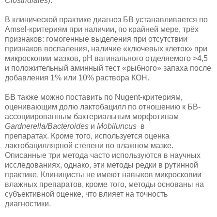
Clostridiales)
.
В клинической практике диагноз БВ устанавливается по
Amsel-критериям при наличии, по крайней мере, трёх
признаков: гомогенные выделения при отсутствии
признаков воспаления, наличие «ключевых клеток» при
микроскопии мазков, рН вагинального отделяемого >4,5
и положительный аминный тест «рыбного» запаха после
добавления 1% или 10% раствора КОН.
БВ также можно поставить по Nugent-критериям,
оценивающим долю лактобацилл по отношению к БВ-
ассоциированным бактериальным морфотипам
Gardnerella/Bacteroides
и
Mobiluncus
в
препаратах. Кроме того, используется оценка
лактобациллярной степени во влажном мазке.
Описанные три метода часто используются в научных
исследованиях, однако, эти методы редки в рутинной
практике. Клиницисты не имеют навыков микроскопии
влажных препаратов, кроме того, методы основаны на
субъективной оценке, что влияет на точность
диагностики.