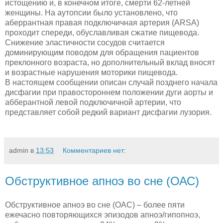
истощению и, в конечном итоге, смерти 62-летней
женщины. На аутопсии было установлено, что
аберрантная правая подключичная артерия (ARSA)
проходит спереди, обуславливая сжатие пищевода.
Снижение эластичности сосудов считается
доминирующим поводом для обращения пациентов
преклонного возраста, но дополнительный вклад вносят
и возрастные нарушения моторики пищевода.
В настоящем сообщении описан случай позднего начала
дисфагии при правостороннем положении дуги аорты и
абберантной левой подключичной артерии, что
представляет собой редкий вариант дисфагии лузория.
admin
в
13:53
Комментариев нет:
Обструктивное апноэ во сне (ОАС)
Обструктивное апноэ во сне (ОАС) – более пяти
ежечасно повторяющихся эпизодов апноэ/гипопноэ,