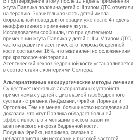
В подтверждение этому, после 12 недель применения
жгута Павлика половина детей с III типом ДТС ответили
на терапию. Значительная часть детей имела
формальный повод для операции уже после 4 недель
неэффективного применения жгута.
Исследователи сообщили, что при длительном
применении жгута Павлика у детей с III и IV типом ДТС,
частота развития асептического некроза бедренной
кости составляет 16%, что эквивалентно осложнениям
при краткосрочной терапии.
Асептический некроз бедренной кости устанавливается
в соответствии с критериями Солтера.
Альтернативные нехирургические методы лечения
Существует несколько альтернативных устройств,
применяемых у детей с дисплазией тазобедренного
сустава - стремена Ле-Дамани, Фрейка, Лоренца и
Ортолани. Тем не менее, большинство исследований
доказали, что жгут Павлика обладает большей
эффективностью и меньшим риском развития
асептического некроза бедренной кости.
Подушка Фрейка, например, связана с
неблагоприятными исходами и высокой частотой