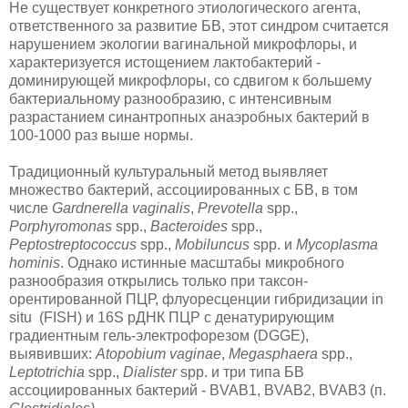
Не существует конкретного этиологического агента,
ответственного за развитие БВ, этот синдром считается
нарушением экологии вагинальной микрофлоры, и
характеризуется истощением лактобактерий -
доминирующей микрофлоры, со сдвигом к большему
бактериальному разнообразию, с интенсивным
разрастанием синантропных анаэробных бактерий в
100-1000 раз выше нормы.
Традиционный культуральный метод выявляет
множество бактерий, ассоциированных с БВ, в том
числе
Gardnerella vaginalis
,
Prevotella
spp.,
Porphyromonas
spp.,
Bacteroides
spp.,
Peptostreptococcus
spp.,
Mobiluncus
spp. и
Mycoplasma
hominis
. Однако истинные масштабы микробного
разнообразия открылись только при таксон-
орентированной ПЦР, флуоресценции гибридизации in
situ (FISH) и 16S рДНК ПЦР с денатурирующим
градиентным гель-электрофорезом (DGGE),
выявивших:
Atopobium vaginae
,
Megasphaera
spp.,
Leptotrichia
spp.,
Dialister
spp. и три типа БВ
ассоциированных бактерий - BVAB1, BVAB2, BVAB3 (п.