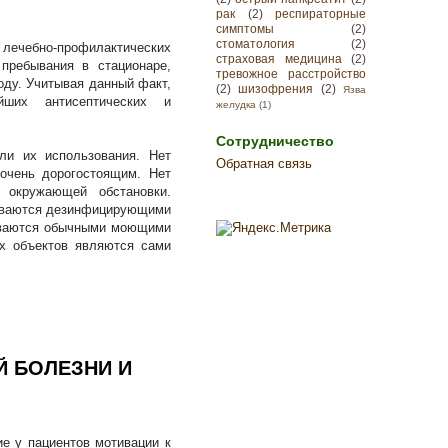
рак
(2)
респираторные
симптомы
(2)
стоматология
(2)
лечебно-профилактических
страховая медицина
(2)
пребывания в стационаре,
тревожное расстройство
оду. Учитывая данный факт,
(2)
шизофрения
(2)
Язва
йших антисептических и
желудка
(1)
Сотрудничество
ли их использования. Нет
Обратная связь
 очень дорогостоящим. Нет
 окружающей обстановки.
тываются дезинфицирующими
тываются обычными моющими
их объектов являются сами
Й БОЛЕЗНИ И
е у пациентов мотивации к