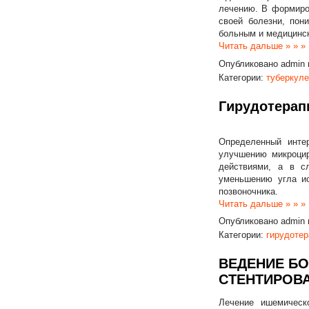
лечению. В формиров
своей болезни, пон
больным и медицинс
Читать дальше » » »
Опубликовано
admin
Категории:
туберкуле
Гирудотерап
Определенный инте
улучшению микроцир
действиями, а в с
уменьшению угла и
позвоночника.
Читать дальше » » »
Опубликовано
admin
Категории:
гирудотер
ВЕДЕНИЕ Б
СТЕНТИРОВ
Лечение ишемическ