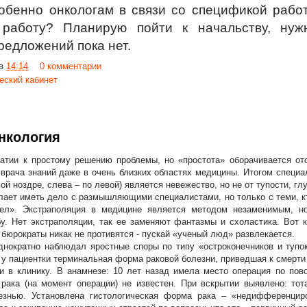
обенно онкологам в связи со спецификой работ
 работу? Планирую пойти к начальству, нужн
редложений пока нет.
в
14:14
0 комментарии
еский кабинет
нкология
ратии к простому решению проблемы, но «простота» оборачивается от
врача знаний даже в очень близких областях медицины. Итогом специа
вой ноздре, слева – по левой) является невежество, но не от тупости, гл
елает иметь дело с размышляющими специалистами, но только с теми, кт
рел». Экстраполяция в медицине является методом незаменимым, н
у. Нет экстраполяции, так ее заменяют фантазмы и схоластика. Вот 
 бюрократы никак не противятся - пускай «ученый люд» развлекается.
днократно наблюдал яростные споры по типу «остроконечников и тупо
, у пациентки терминальная форма раковой болезни, приведшая к смерти 
и в клинику. В анамнезе: 10 лет назад имела место операция по пов
 рака (на момент операции) не известен. При вскрытии выявлено: то
езнью. Установлена гистологическая форма рака – «недифференцир