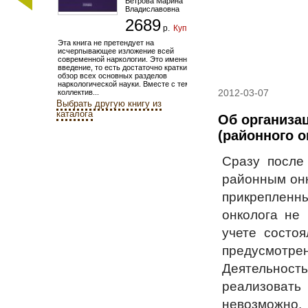
Ветрова Марина
Владиславовна
2689
р.
Купить
Эта книга не претендует на
исчерпывающее изложение всей
современной наркологии. Это именно
введение, то есть достаточно краткий
обзор всех основных разделов
наркологической науки. Вместе с тем,
2012-03-07
коллектив...
Выбрать другую книгу из
каталога
Об организа
(районного о
Сразу после
районным онк
прикрепленн
онколога не
учете состо
предусмотрен
Деятельность
реализовать
невозможно.