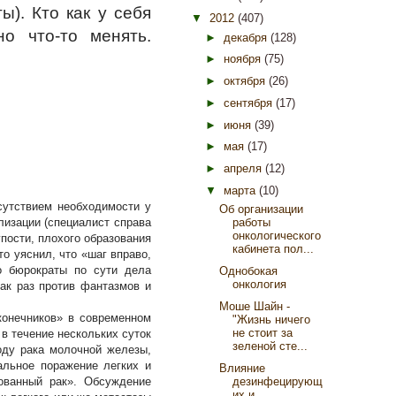
ы). Кто как у себя
▼
2012
(407)
о что-то менять.
►
декабря
(128)
►
ноября
(75)
►
октября
(26)
►
сентября
(17)
►
июня
(39)
►
мая
(17)
►
апреля
(12)
▼
марта
(10)
сутствием необходимости у
Об организации
лизации (специалист справа
работы
онкологического
упости, плохого образования
кабинета пол...
о уяснил, что «шаг вправо,
о бюрократы по сути дела
Однобокая
онкология
как раз против фантазмов и
Моше Шайн -
конечников» в современном
"Жизнь ничего
не стоит за
в течение нескольких суток
зеленой сте...
оду рака молочной железы,
тальное поражение легких и
Влияние
ованный рак». Обсуждение
дезинфецирующ
их и