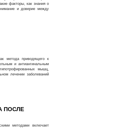
акие факторы, как знания о
онимание и доверие между
как метода приводящего к
ельным и антиангинальным
 гипотрофированных мышц,
ьном лечении заболеваний
А ПОСЛЕ
скими методами включает