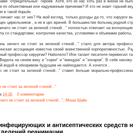
ами "отрицательных" героев. Хотя, кто из нас хоть раз в жизни не пы
и по объективным или надуманным причинам? И кто не знает горький вку
я в такой борьбе.
тличает нас от них? На мой взгляд, только доходы да то, что хирурги 
 цех цирюльников , а не в цех врачей. В большинстве больниц родной ст
ичего не стоит за зеленой стеной..." полностью отвечает на волнующие
ела со стандартами, контролем качества, условиями и объемами работы, 
нь ничего не стоит за зеленой стеной..." стало для автора профес
нская ассоциация известна своей воинственной корпоративностью. Ра
ный профессор хирургии? Наболело? Или талант писателя перевесил та
 Видела на своем веку и "сорки" и "манцура" и "зохаров". В себе нахожу
ой водой в обозримом будущем не наблюдается. А хочется…
 не стоит за зеленой стеной..." ставит больше морально-профессион
 не стоит за зеленой стеной..."
в
14:16
0 комментарии
чего не стоит за зеленой стеной..."
,
Моше Шайн
инфецирующих и антисептических средств н
тделений реанимации