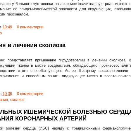
ании у больного «установки на лечение» значительную роль играют т
имание её эпидемиологической опасности для окружающих, взаимоп
ким персоналом.
в
10:49
0 комментарии
з
ия в лечении сколиоза
рес представляет применение гирудотерапии в лечении сколиоза, 
куляции тканей в месте воздействия, обладающего противовоспалит
ледствии этого способствующего более быстрому восстановлению
скривления и способным занять лидирующее место в восстановител
в
10:36
0 комментарии
апия
,
сколиоз
ОЛЬНЫХ ИШЕМИЧЕСКОЙ БОЛЕЗНЬЮ СЕРДЦ
АНИЯ КОРОНАРНЫХ АРТЕРИЙ
ой болезни сердца (ИБС) наряду с традиционными фармакологиче