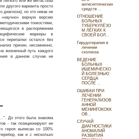
к легкого или же метастазы
антисептических
ли другого варианта просто
средств ...
 диагноза), но это никак не
ОТНОШЕНИЕ
у «научно» верную версию
БОЛЬНЫХ
 методическими тонкостями,
ТУБЕРКУЛЁЗО
меющегося в распоряжении
М ЛЁГКИХ К
пецифические маркеры в
СВОЕЙ БОЛ...
се перепалки остался без
Гирудотерапия в
нализ причин, несомненно,
лечении
 на жизненный путь каждого
сколиоза
нения в данном случае не
ВЕДЕНИЕ
БОЛЬНЫХ
ИШЕМИЧЕСКО
Й БОЛЕЗНЬЮ
СЕРДЦА
ПОСЛЕ ...
ОШИБКИ ПРИ
ЛЕЧЕНИИ
ГЕНЕРАЛИЗОВ
АННОЙ
"
МЕНИНГОКОКК
ОВ...
..". До этого была знакома
СЛУЧАЙ
гов - так позиционируют ее
ДИАГНОСТИКИ
ого героя выписан со 100%
АНОМАЛИЙ
еребор, как и с несколько
РАЗВИТИЯ