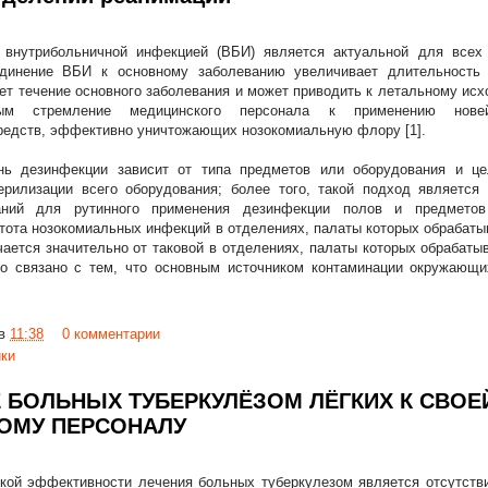
внутрибольничной инфекцией (ВБИ) является актуальной для всех 
единение ВБИ к основному заболеванию увеличивает длительность 
ет течение основного заболевания и может приводить к летальному исх
ным стремление медицинского персонала к применению нове
едств, эффективно уничтожающих нозокомиальную флору [1].
нь дезинфекции зависит от типа предметов или оборудования и це
ерилизации всего оборудования; более того, такой подход является
аний для рутинного применения дезинфекции полов и предметов
стота нозокомиальных инфекций в отделениях, палаты которых обраба
чается значительно от таковой в отделениях, палаты которых обраба
Это связано с тем, что основным источником контаминации окружающ
в
11:38
0 комментарии
ики
БОЛЬНЫХ ТУБЕРКУЛЁЗОМ ЛЁГКИХ К СВОЕ
ОМУ ПЕРСОНАЛУ
кой эффективности лечения больных туберкулезом является отсутстви