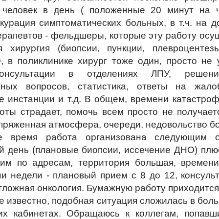
 человек в день ( положенные 20 минут на ч
 курация симптоматических больных, в т.ч. на 
ерапевтов - фельдшеры, которые эту работу осущ
я хирургия (биопсии, пункции, плевроцентез
,
в поликлинике хирург тоже один, просто не 
онсультации в отделениях ЛПУ, решени
нных вопросов, статистика, ответы на жал
 инстанции и т.д. В общем, времени катастроф
оты страдает, помочь всем просто не получает
пряженная атмосфера, очереди, недовольство б
е время работа организована следующим о
 день (плановые биопсии, иссечение ДНО) плю
дим по адресам, территория большая, времени
и недели - плановый прием с 8 до 12, консуль
тложная онкология. Бумажную работу приходится
е известно, подобная ситуация сложилась в бо
ких кабинетах. Обращаюсь к коллегам, попав