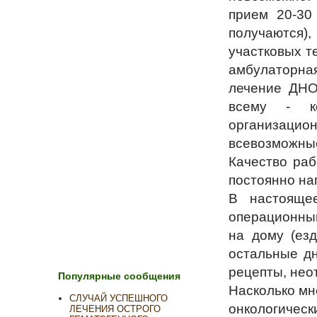
прием 20-30
получаются),
участковых т
амбулаторна
лечение ДНО
всему - к
организацио
всевозможные
Качество раб
постоянно на
В настояще
операционный
на дому (ез
остальные дн
рецепты, нео
Популярные сообщения
Насколько мн
СЛУЧАЙ УСПЕШНОГО
онкологичес
ЛЕЧЕНИЯ ОСТРОГО