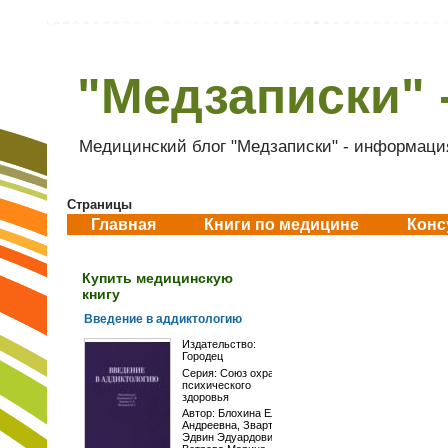
"Медзаписки" 
Медицинский блог "Медзаписки" - информация
Страницы
Главная
Книги по медицине
Конс
Купить медицинскую
книгу
Введение в аддиктологию
Издательство:
Городец
Серия:
Союз охраны
психического
здоровья
Автор:
Блохина Елена
Андреевна
,
Звартау
Эдвин Эдуардович
,