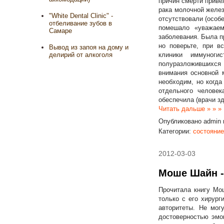
причин смерти приве
рака молочной желез
"White Dental Clinic" -
отсутствовали (особе
отбеливание зубов в
помешало «уважаем
Самаре
заболевания. Была п
но поверьте, при в
Вывод из запоя на дому и
клиники иммуноги
делирий от алкоголя
полуразложившихся 
внимания основной м
необходим, но когда
отдельного челове
обеспечила (врачи з
Читать дальше » » »
Опубликовано
admin
Категории:
состояни
2012-03-03
Моше Шайн - 
Прочитала книгу Мош
только с его хирург
авторитеты. Не мог
достоверностью эмо