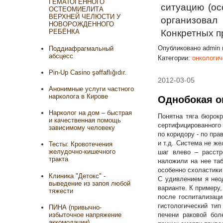
ГЕМАТОГЕННОГО
ситуацию (ос
ОСТЕОМИЕЛИТА
ВЕРХНЕЙ ЧЕЛЮСТИ У
организовал
НОВОРОЖДЕННОГО
Конкретных п
РЕБЁНКА
Опубликовано
admin
Поддиафрагмальный
абсцесс
Категории:
онкологич
Pin-Up Casino şəffaflığıdır.
2012-03-05
Анонимные услуги частного
нарколога в Кирове
Однобокая о
Нарколог на дом – быстрая
Понятна тяга бюрок
и качественная помощь
сертифицированного 
зависимому человеку
по коридору - по пра
и т.д. Система не ж
Тесты: Кровотечения
желудочно-кишечного
шаг влево – расст
тракта
наложили на нее таб
особенно схоластики
Клиника "Детокс" -
С удивлением я нео
выведение из запоя любой
варианте. К примеру
тяжести
после госпитализаци
гистологический тип
ПИНА (привычно-
печени раковой бол
избыточное напряжение
аккомодации)