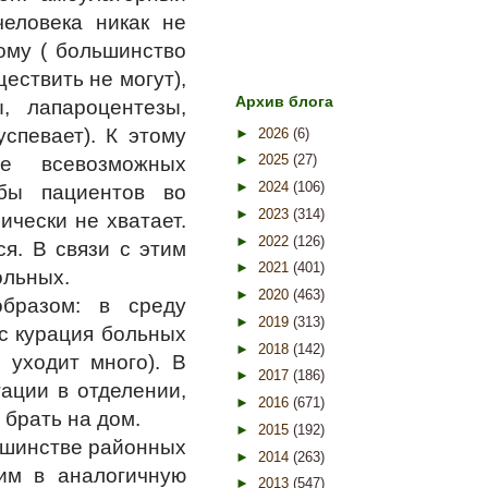
еловека никак не
дому ( большинство
ествить не могут),
Архив блога
ы, лапароцентезы,
успевает). К этому
►
2026
(6)
►
2025
(27)
е всевозможных
►
2024
(106)
обы пациентов во
►
2023
(314)
ически не хватает.
►
2022
(126)
ся. В связи с этим
►
2021
(401)
ольных.
►
2020
(463)
бразом: в среду
►
2019
(313)
с курация больных
►
2018
(142)
 уходит много). В
►
2017
(186)
тации в отделении,
►
2016
(671)
 брать на дом.
►
2015
(192)
льшинстве районных
►
2014
(263)
шим в аналогичную
►
2013
(547)