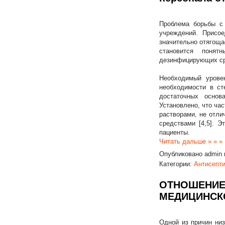
Проблема борьбы с 
учреждений. Присо
значительно отягоща
становится понят
дезинфицирующих ср
Необходимый урове
необходимости в ст
достаточных основ
Установлено, что ча
растворами, не отли
средствами [4,5]. 
пациенты.
Читать дальше » » »
Опубликовано
admin
Категории:
Антисепт
ОТНОШЕНИЕ 
МЕДИЦИНСК
Одной из причин низ