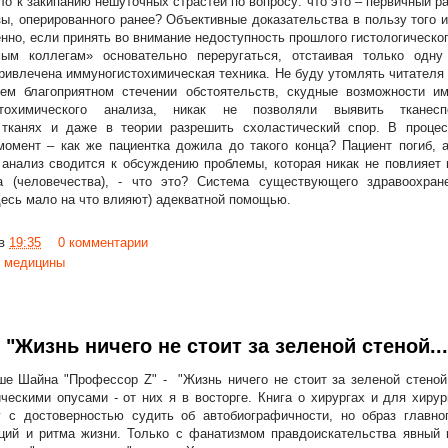
ло к закипанию нешуточных страстей по вопросу: что это – первичный ра
ы, оперированного ранее? Объективные доказательства в пользу того и
нно, если принять во внимание недоступность прошлого гистологического
ым коллегам» основательно переругаться, отстаивая только одн
ривлечена иммуногистохимическая техника. Не буду утомлять читателя
сем благоприятном стечении обстоятельств, скудные возможности и
стохимического анализа, никак не позволяли выявить тканес
тканях и даже в теории разрешить схоластический спор. В процес
омент – как же пациентка дожила до такого конца? Пациент погиб, а
 анализ сводится к обсуждению проблемы, которая никак не повлияет
ка (человечества), - что это? Система существующего здравоохра
десь мало на что влияют) адекватной помощью.
в
19:35
0 комментарии
е медицины
"Жизнь ничего не стоит за зеленой стеной...
е Шайна "Профессор Z" - "Жизнь ничего не стоит за зеленой стеной.
ическими опусами - от них я в восторге. Книга о хирургах и для хирур
у с достоверностью судить об автобиографичности, но образ главн
ций и ритма жизни. Только с фанатизмом правдоискательства явный п