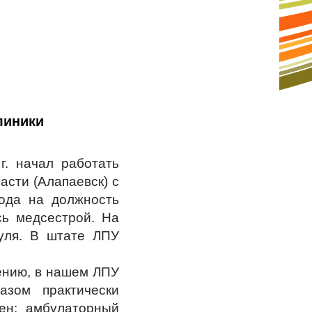
линики
г. начал работать
асти (Алапаевск) с
ода на должность
сь медсестрой. На
нуля. В штате ЛПУ
ению, в нашем ЛПУ
азом практически
рен: амбулаторный