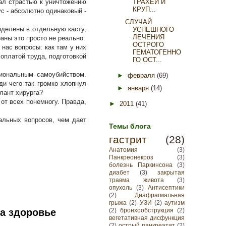
лал страстью к уничтожению
ТРАХЕИ И
КРУП...
с - абсолютно одинаковый -
СЛУЧАЙ
выделены в отдельную касту,
УСПЕШНОГО
ЛЕЧЕНИЯ
раны это просто не реально.
ОСТРОГО
 нас вопросы: как там у них
ГЕМАТОГЕННО
оплатой труда, подготовкой
ГО ОСТ...
сиональным самоубийством.
►
февраля
(69)
ди чего так громко хлопнул
►
января
(14)
лант хирурга?
 от всех понемногу. Правда,
►
2011
(41)
альных вопросов, чем дает
Темы блога
гастрит
(28)
Анатомия
(3)
Панкреонекроз
(3)
болезнь Паркинсона
(3)
диабет
(3)
закрытая
травма живота
(3)
опухоль
(3)
Антисептики
(2)
Диафрагмальная
грыжа
(2)
УЗИ
(2)
аутизм
а здоровье
(2)
бронхообструкция
(2)
вегетативная дисфункция
(2)
острый панкреатит
(2)