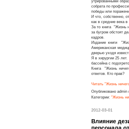
утрированными образ
собрата по професси
победы или поражени
И что, собственно, о
как в средние века в
За то книга "Жизнь н
за бугром обстоят д
кадров.
Издание книги "Жиз
Американская медици
дверью уходя извест
Я в хирургии 25 лет.
бассейна с подогрет
Книга "Жизнь ничего
ответов. Кто прав?
Читать "Жизнь ничего
Опубликовано
admin
Категории:
"Жизнь ни
2012-03-01
Влияние дез
персонала о