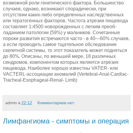
возможной роли генетического фактора. Большинство
случаев, однако, возникают спорадически, при
отсутствии каких-либо определенных наследственных
или те­ратогенных факторов. Частота атрезии пищевода
составляет 1:4500 новорожденных с легким преоб­
ладанием патологии (59%) у мальчиков. Сочетанные
пороки развития встречаются часто - в 40—60% случаев,
а если проводить самое тщательное обсле­дование
скелетной системы, то этот показатель мо­жет подняться
до 80%. Описаны, по меньшей мере, 18 различных
синдромов, компонентом которых яв­ляется атрезия
пищевода. Наиболее хорошо извес­тны VATER- или
VACTERL-ассоциации аномалий (Vertebral-Anal-Cardiac-
Tracheal-Esophageal-Renal- Limb)
admin
в
22:12
Комментариев нет:
Лимфангиома - симптомы и операция