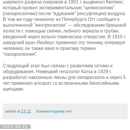
широкого разреза покровов в 1901 г. выдвинул Келлинг,
который провел экспериментальную “целиоскопию"
(лапароскопию) после “вдувания” (инсуфляции) воздуха.
В том же году гинеколог из Петербурга Отт сообщил о
выполненной "вентроскопии” — обследовании брюш­ной
полости с помощью свечки, лобного зеркала и трубки,
введенной через кольпо-томическое отверстие. В 1910 г.
шведский врач Якобеус применил эту технику, оперируя
человека; он также ввел в практику термин
“лапароскопия”.
Следующий этап был связан с развитием оптики и
оборудования. Немецкий гепатолог Катьк в 1929 г.
разработат наклонные линзы для лапароскопа и через 5
лет применил аппарат со встроенными биопсийными
щипцами.
admin
в
13:11
Комментариев нет:
2013-08-26