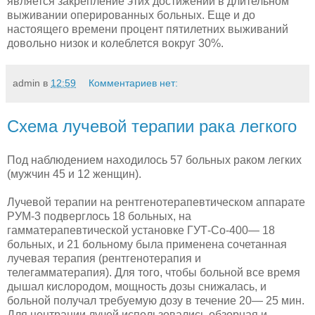
является закрепление этих достижений в длительном
выживании оперированных больных. Еще и до
настоящего времени процент пятилетних выживаний
довольно низок и колеблется вокруг 30%.
admin
в
12:59
Комментариев нет:
Схема лучевой терапии рака легкого
Под наблюдением находилось 57 больных раком легких
(муж­чин 45 и 12 женщин).
Лучевой терапии на рентгенотерапевтическом аппарате
РУМ-3 подверглось 18 больных, на
гамматерапевтической установке ГУТ-Со-400— 18
больных, и 21 больному была применена сочетан­ная
лучевая терапия (рентгенотерапия и
телегамматерапия). Для того, чтобы больной все время
дышал кислородом, мощность дозы снижалась, и
больной получал требуемую дозу в течение 20— 25 мин.
Для центрации лучей использовались обзорная и