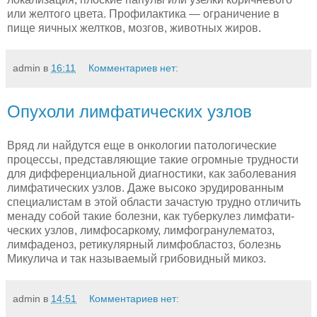
или желтого цвета. Профилактика — ограничение в
пище яичных желтков, мозгов, животных жиров.
admin
в
16:11
Комментариев нет:
Опухоли лимфатических узлов
Вряд ли найдутся еще в онкологии патологические
процессы, представляющие такие огромные трудности
для дифференциаль­ной диагностики, как заболевания
лимфатических узлов. Даже вы­соко эрудированным
специалистам в этой области зачастую трудно отличить
менаду собой такие болезни, как туберкулез лимфати­
ческих узлов, лимфосаркому, лимфогранулематоз,
лимфаденоз, ретикулярный лимфобластоз, болезнь
Микулича и так называе­мый грибовидный микоз.
admin
в
14:51
Комментариев нет: