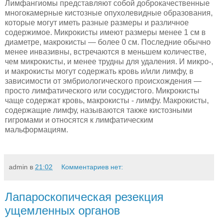
Лимфангиомы представляют собой доброкачест­венные
многокамерные кистозные опухолевидные образования,
которые могут иметь разные размеры и различное
содержимое. Микрокисты имеют раз­меры менее 1 см в
диаметре, макрокисты — более 0 см. Последние обычно
менее инвазивны, встреча­ются в меньшем количестве,
чем микрокисты, и ме­нее трудны для удаления. И микро-,
и макрокисты могут содержать кровь и/или лимфу, в
зависимости от эмбриологического происхождения —
просто лимфатического или сосудистого. Микрокисты
чаще содержат кровь, макрокисты - лимфу. Макро­кисты,
содержащие лимфу, называются также кис­тозными
гигромами и относятся к лимфатическим
мальформациям.
admin
в
21:02
Комментариев нет:
Лапароскопическая резекция
ущемленных органов