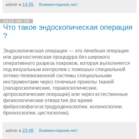
admin
в
14:55
Комментариев нет:
2013-08-29
Что такое эндоскопическая операция
?
Эндоскопическая операция — это лечебная операция
или диагностическая про­цедура без широкого
оперативного разреза покровов, которая выполняется
под ви­зуальным контролем с помошыо специальной
оптико-телевизионной системы спе­циальными
инструментами через точечные проколы тканей
(лапароскопические, торакоскопические,
артроскопические операции) или через естественные
физиоло­гические отверстия (во время
фиброэзофагогастродуоденоскопии, колоноскопии.
бронхоскопии, цистоскопии).
admin
в
23:48
Комментариев нет: