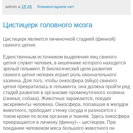
admin
в
18:46
Комментариев нет:
Цистицерк головного мозга
Цистицерк является личиночной стадией (финной)
свиного цепня.
Единственным источником выделения яиц свиного
цепня служит человек, в кишечнике которого находится
зрелый гельминт. В биологическвй цепи развития
свиного цепня человек играет роль окончательного
хазянна. Для того, чтобы онкосфера (яйцо) свиного
цепня превратилась в гельминта, она должна пройти ряд
стадий развития в организме промежуточного хозя­ина
(свинья, собака). Животные заражаются, поедая
экскременты человека. Онкосфера, попавшая в желудок
животного, прободает стенку сосуда и разносится с
током крови по всем органам и тканям. Здесь онко­сфера
превращается в личинку (финну)— цистицерк. При
поедании человеком мяса большого животного он