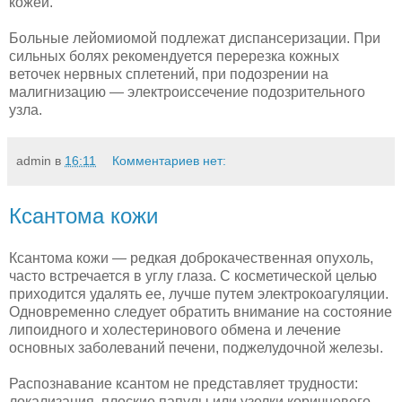
кожей.
Больные лейомиомой подлежат диспансеризации. При
сильных болях рекомендуется перерезка кожных
веточек нервных спле­тений, при подозрении на
малигнизацию — электроиссечение подозрительного
узла.
admin
в
16:11
Комментариев нет:
Ксантома кожи
Ксантома кожи — редкая доброкачественная опухоль,
часто встречается в углу глаза. С косметической целью
приходится удалять ее, лучше путем электрокоагуляции.
Одновременно сле­дует обратить внимание на состояние
липоидного и холестери­нового обмена и лечение
основных заболеваний печени, подже­лудочной железы.
Распознавание ксантом не представляет трудности:
локали­зация, плоские папулы или узелки коричневого