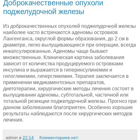
Доброкачественные опухоли
поджелудочной железы
Из доброкачественных опухолей поджелудочной железы
наи­более часто встречаются аденомы островков
Лангенганса, округлой формы образования, до
2 см
в
диаметре, легко вылущивающиеся при операции, всегда
инкапсулированные. Аде­номы чаще бывают
множественные. Клиническая картина заболева­ния
зависит от количества продуцируемого островками
инсулина и выражается в гиперинсулинемии и
гипогликемии, гиперглике­мии. Терапия заключается в
применении медикаментозных пре­паратов,
диетотерапии, хирургические методы лечения состоят в
вылущивании аденомы, субтотальной, частичной или
тотальной резекции поджелудочной железы. Прогноз при
данном заболева­нии благоприятен. Особенно хорошие
результаты наблюдаются после хирургических методов
лечения.
admin
в
22:14
Комментариев нет: