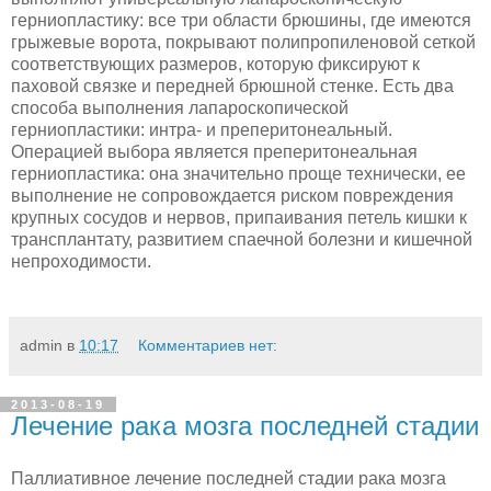
герниопластику: все три области брюшины, где имеются
гры­жевые ворота, покрывают полипропиленовой сеткой
соответствующих размеров, которую фиксируют к
паховой связке и передней брюшной стенке. Есть два
спосо­ба выполнения лапароскопической
герниопластики: интра- и преперитонеальный.
Операцией выбора является преперитонеальная
герниопластика: она значительно проще технически, ее
выполнение не сопровождается риском повреждения
круп­ных сосудов и нервов, припаивания петель кишки к
трансплантату, развитием спа­ечной болезни и кишечной
непроходимости.
admin
в
10:17
Комментариев нет:
2013-08-19
Лечение рака мозга последней стадии
Паллиативное лечение последней стадии рака мозга