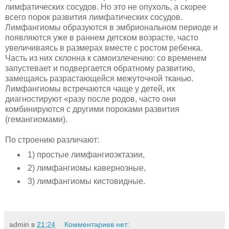
лимфатических сосудов. Но это не опухоль, а скорее
всего порок развития лим­фатических сосудов.
Лимфангиомы образуются в эмбриональ­ном периоде и
появляются уже в раннем детском возрасте, часто
увеличиваясь в размерах вместе с ростом ребенка.
Часть из них склонна к самоизлечению: со временем
запустевает и подвергается обратному развитию,
замещаясь разрастающейся межуточной тканью.
Лимфангиомы встречаются чаще у детей, их
диагностируют «разу после родов, часто они
комбинируются с другими пороками развития
(гемангиомами).
По строению различают:
1) про­стые лимфангиоэктазии,
2) лимфангиомы кавернозные,
3) лимфан­гиомы кистовидные.
admin
в
21:24
Комментариев нет: