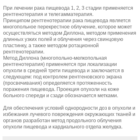
При лечении рака пищевода 1, 2, 3 стадии применяется
рентгенотерапия и телегамматерапия.
Принципом рентгенотерапии рака пищевода является
много­польное перекрестное облучение, которое может
осуществляться методом Диллона, методом применения
длинных узких полей и облучения через свинцовую
пластинку, а также методом ротацион­ной
рентгенотерапии.
Метод Диллона (многопольно-мелкопольная
рентгенотерапия) применяется при локализации
опухоли в средней трети пищевода и заключается в
следующем: под контролем рентгеновского экра­на
(просвечивания) определяется протяженность
поражения пи­щевода. Проекция опухоли на коже
больного спереди и сзади обозначается метками.
Для обеспечения условий однородности доз в опухоли и
избежания лучевого повреждения окружающих тканей и
орга­нов разработан метод продольного облучения
опухоли пищевода и кардиального отдела желудка.