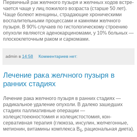
Первичный рак желчного пузыря и желчных ходов встре­
чается чаще у лиц пожилого возраста (старше 50 лет).
Чаще бо­леют женщины, страдающие хроническими
воспалительными процессами и камнями желчного
пузыря. В 90% случаев по гистологическому строению
опухоли являются аденокарциномами, у 10% больных —
плоскоклеточным раком и саркомами.
admin
в
14:58
Комментариев нет:
Лечение рака желчного пузыря в
ранних стадиях
Лечение рака желчного пузыря в ранних стадиях —
ради­кальное удаление опухоли. В далеко зашедших
стадиях паллиа­тивные операции —
холецистоеюностомия и холецистостомия, кон­
сервативная терапия (глюкоза, инсулин, желчегонные,
метионин, витамины комплекса В
, рациональная диета).
6