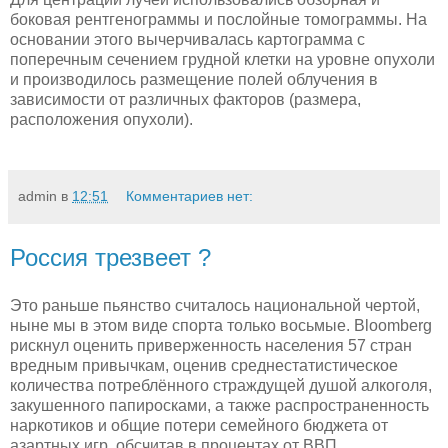
боковая рентгенограммы и послойные томограммы. На
основании этого вычерчивалась картограмма с
поперечным сечением грудной клетки на уровне опухоли
и производилось размещение полей облучения в
зависимости от различных факторов (размера,
расположения опухоли).
admin
в
12:51
Комментариев нет:
Россия трезвеет ?
Это раньше пьянство считалось национальной чертой,
ныне мы в этом виде спорта только восьмые. Bloomberg
рискнул оценить приверженность населения 57 стран
вредным привычкам, оценив среднестатистическое
количества потреблённого страждущей душой алкоголя,
закушенного папиросками, а также распространенность
наркотиков и общие потери семейного бюджета от
азартных игр, обсчитав в процентах от ВВП.