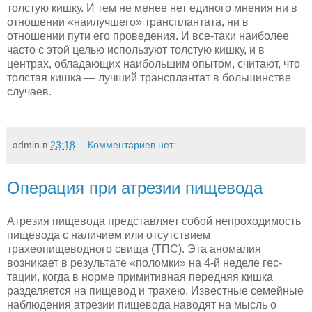
толстую кишку. И тем не менее нет единого мнения ни в
отношении «наилучшего» трансплантата, ни в
отношении пути его проведе­ния. И все-таки наиболее
часто с этой целью ис­пользуют толстую кишку, и в
центрах, обладающих наибольшим опытом, считают, что
толстая кишка — лучший трансплантат в большинстве
случаев.
admin
в
23:18
Комментариев нет:
Операция при атрезии пищевода
Атрезия пищевода представляет собой непро­ходимость
пищевода с наличием или отсутствием
трахеопищеводного свища (ТПС). Эта аномалия
возникает в результате «поломки» на 4-й неделе гес­
тации, когда в норме примитивная передняя кишка
разделяется на пищевод и трахею. Известные семей­ные
наблюдения атрезии пищевода наводят на мысль о