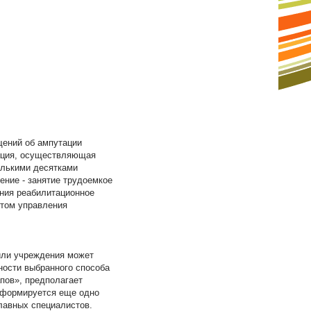
щений об ампутации
зация, осуществляющая
олькими десятками
ение - занятие трудоемкое
ения реабилитационное
стом управления
или учреждения может
ности выбранного способа
пов», предполагает
, формируется еще одно
лавных специалистов.