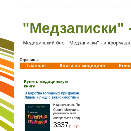
"Медзаписки" 
Медицинский блог "Медзаписки" - информация
Страницы
Главная
Книги по медицине
Конс
Купить медицинскую
книгу
В царстве голодных призраков.
Лицом к лицу с зависимостями
Издательство:
Портал
Серия:
Медицина
разумного тела
Автор:
Матэ Габор
3337
р.
Купить