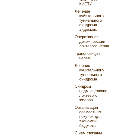
КИСТИ
Лечение
кубитального
туннельного
синдрома
эндоскоп...
Оперативная
декомпрессия
локтевого нерва
Транспозиция
нерва
Лечение
кубитального
туннельного
синдрома
Cиндром
надмыщелково-
локтевого
желоба
Организация
совместных
покупок для
экономии
бюджета
С чем связаны