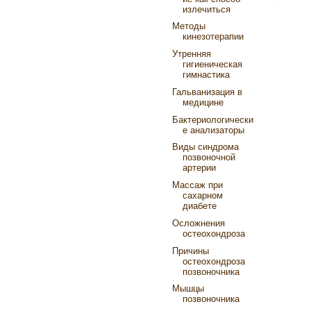
излечиться
Методы
кинезотерапии
Утренняя
гигиеническая
гимнастика
Гальванизация в
медицине
Бактериологически
е анализаторы
Виды синдрома
позвоночной
артерии
Массаж при
сахарном
диабете
Осложнения
остеохондроза
Причины
остеохондроза
позвоночника
Мышцы
позвоночника