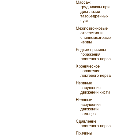
Массаж
грудничкам при
дисплазии
тазобедренных
суст...
Межпозвонковые
отверстия и
спинномозговые
нервы
Редкие причины
поражения
локтевого нерва
Хроническое
поражение
локтевого нерва
Нервные
нарушения
движений кисти
Нервные
нарушения
движений
пальцев
Сдавление
локтевого нерва
Причины