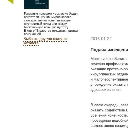
Голодные призраки - согласно буддизму,
обитатели низших миров колеса
сансары, вечно испытывающие
неутолимый голод или жажду,
бесконечную ноющую пустоту.
В книге "В царстве голодных призраков",
признанной...
2016-01-22
Выбрать другую книгу из
каталога
Подача извещени
Может ли реабилитац
лечебно-профилактич
оказание протезно-о
хирургических отделе
и малоперспективное
учреждение оказать 
здравоохранения.
В свою очередь, зав
оказать содействие 
усечения конечности
проведение подобной
важное звено взаимо