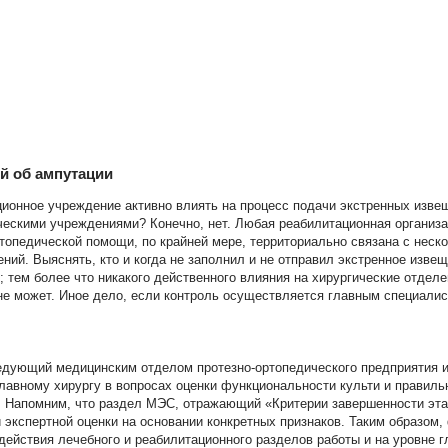
й об ампутации
ионное учреждение активно влиять на процесс подачи экстренных изве
ескими учреждениями? Конечно, нет. Любая реабилитационная органи
ртопедической помощи, по крайней мере, территориально связана с неск
ний. Выяснять, кто и когда не заполнил и не отправил экстренное извещ
; тем более что никакого действенного влияния на хирургические отдел
не может. Иное дело, если контроль осуществляется главным специали
едующий медицинским отделом протезно-ортопедического предприятия 
главному хирургу в вопросах оценки функциональности культи и правиль
. Напомним, что раздел МЭС, отражающий «Критерии завершенности эта
 экспертной оценки на основании конкретных признаков. Таким образом
действия лечебного и реабилитационного разделов работы и на уровне г