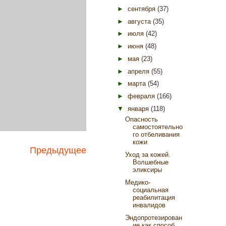
►
сентября
(37)
►
августа
(35)
►
июля
(42)
►
июня
(48)
►
мая
(23)
►
апреля
(55)
►
марта
(54)
►
февраля
(166)
▼
января
(118)
Опасность
самостоятельно
го отбеливания
кожи
Предыдущее
Уход за кожей.
Волшебные
эликсиры
Медико-
социальная
реабилитация
инвалидов
Эндопротезирован
ие как способ