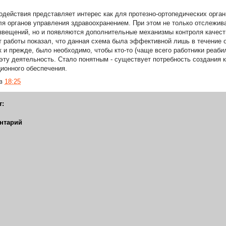
действия представляет интерес как для протезно-ортопедических орган
для органов управления здравоохранением. При этом не только отслежи
звещений, но и появляются дополнительные механизмы контроля качест
 работы показал, что данная схема была эффективной лишь в течение 
к и прежде, было необходимо, чтобы кто-то (чаще всего работники реаб
эту деятельность. Стало понятным - существует потребность создания 
ионного обеспечения.
в
18:25
т:
нтарий