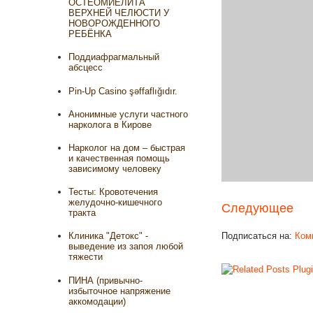
ОСТЕОМИЕЛИТА
ВЕРХНЕЙ ЧЕЛЮСТИ У
НОВОРОЖДЕННОГО
РЕБЁНКА
Поддиафрагмальный
абсцесс
Pin-Up Casino şəffaflığıdır.
Анонимные услуги частного
нарколога в Кирове
Нарколог на дом – быстрая
и качественная помощь
зависимому человеку
Тесты: Кровотечения
желудочно-кишечного
Следующее
тракта
Подписаться на:
Ком
Клиника "Детокс" -
выведение из запоя любой
тяжести
ПИНА (привычно-
избыточное напряжение
аккомодации)