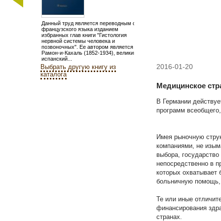
Данный труд является переводным с
французского языка изданием
избранных глав книги "Гистология
нервной системы человека и
позвоночных". Ее автором является С.
Рамон-и-Кахаль (1852-1934), великий
испанский...
2016-01-20
Выбрать другую книгу из
каталога
Медицинское стр
В Германии действуе
программ всеобщего,
Имея рыночную струк
компаниями, не изым
выбора, государство
непосредственно в п
которых охватывает 
больничную помощь, 
Те или иные отличит
финансирования здра
странах.