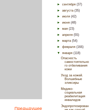
►
сентября
(37)
►
августа
(35)
►
июля
(42)
►
июня
(48)
►
мая
(23)
►
апреля
(55)
►
марта
(54)
►
февраля
(166)
▼
января
(118)
Опасность
самостоятельно
го отбеливания
кожи
Уход за кожей.
Волшебные
эликсиры
Медико-
социальная
реабилитация
инвалидов
Эндопротезирован
Предыдущее
ие как способ