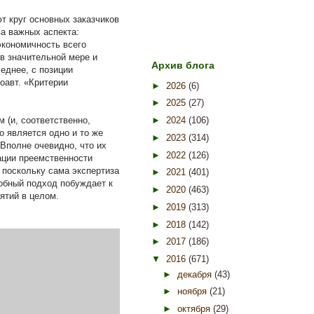
т круг основных заказчиков
а важных аспекта:
экономичность всего
в значительной мере и
Архив блога
еднее, с позиции
оавт. «Критерии
►
2026
(6)
►
2025
(27)
 (и, соответственно,
►
2024
(106)
о является одно и то же
►
2023
(314)
Вполне очевидно, что их
►
2022
(126)
ации преемственности
, поскольку сама экспертиза
►
2021
(401)
обный подход побуждает к
►
2020
(463)
ятий в целом.
►
2019
(313)
►
2018
(142)
►
2017
(186)
▼
2016
(671)
►
декабря
(43)
►
ноября
(21)
►
октября
(29)