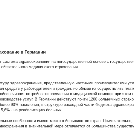
ахование в Германии
т система здравоохранения на негосударственной основе с государств
 обязательного медицинского страхования.
туру здравоохранения, представленную частными производителями усл
ая средств у работодателей и граждан, но обязав их осуществлять плат
 обеспечивает потребности населения в медицинской помощи, при этом 
роизводстве услуг. В Германии действуют почти 1200 больничных страхо
более 90% населения; в структуре расходной части бюджета здравоохра
5,6% - на реабилитацию больных.
ельные особенности имеют место в большинстве стран. Примечательно,
воохранения в значительной мере отличается от большинства существ