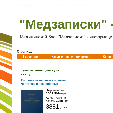
"Медзаписки" 
Медицинский блог "Медзаписки" - информация
Страницы
Главная
Книги по медицине
Конс
Купить медицинскую
книгу
Гистология нервной системы
человека и позвоночных
Издательство:
ГЭОТАР-Медиа
Автор:
Рамон-и-
Кахаль Сантьяго
3881
р.
Купить