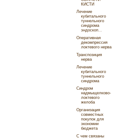
КИСТИ
Лечение
кубитального
туннельного
синдрома
эндоскоп...
Оперативная
декомпрессия
локтевого нерва
Транспозиция
нерва
Лечение
кубитального
туннельного
синдрома
Cиндром
надмыщелково-
локтевого
желоба
Организация
совместных
покупок для
экономии
бюджета
С чем связаны