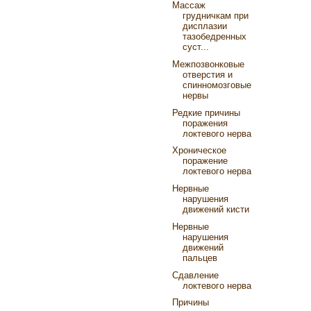
Массаж
грудничкам при
дисплазии
тазобедренных
суст...
Межпозвонковые
отверстия и
спинномозговые
нервы
Редкие причины
поражения
локтевого нерва
Хроническое
поражение
локтевого нерва
Нервные
нарушения
движений кисти
Нервные
нарушения
движений
пальцев
Сдавление
локтевого нерва
Причины