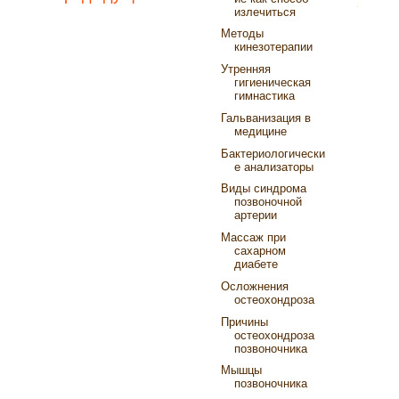
излечиться
Методы
кинезотерапии
Утренняя
гигиеническая
гимнастика
Гальванизация в
медицине
Бактериологически
е анализаторы
Виды синдрома
позвоночной
артерии
Массаж при
сахарном
диабете
Осложнения
остеохондроза
Причины
остеохондроза
позвоночника
Мышцы
позвоночника