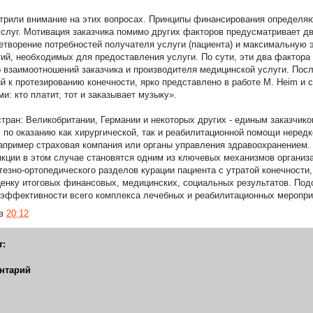
трили внимание на этих вопросах. Принципы финансирования определяю
слуг. Мотивация заказчика помимо других факторов предусматривает дв
творение потребностей получателя услуги (пациента) и максимальную 
ий, необходимых для предоставления услуги. По сути, эти два фактора 
 взаимоотношений заказчика и производителя медицинской услуги. Посл
й к протезированию конечности, ярко представлено в работе М. Heim и с
и: кто платит, тот и заказывает музыку».
тран: Великобритании, Германии и некоторых других - единым заказчиком
 по оказанию как хирургической, так и реабилитационной помощи нередк
апример страховая компания или органы управления здравоохранением. 
ции в этом случае становятся одним из ключевых механизмов организ
тезно-ортопедического разделов курации пациента с утратой конечности
ценку итоговых финансовых, медицинских, социальных результатов. Под
эффективности всего комплекса лечебных и реабилитационных меропри
в
20:12
т:
нтарий