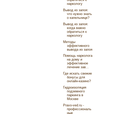
наркологу
Вывод из запоя:
что нужно знать
о капельнице?
Вывод из запоя:
когда важно
обратиться к
наркологу
Методы
эффективного
вывода из запоя
Помощь нарколога
на дому и
эффективное
лечение зав...
Где искать свежие
бонусы для
онлайн-казино?
Гидроизоляция
подземного
паркинга в
Москве
Pravo-ved.ru -
профессиональ
ные