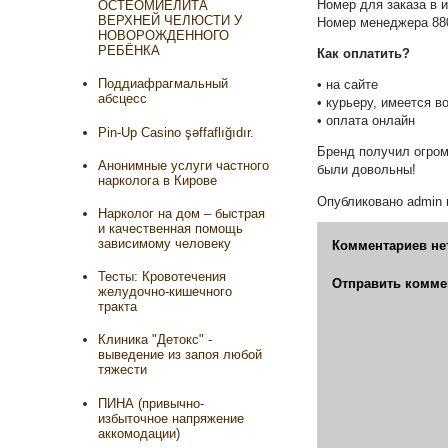
Номер для заказа в 
ОСТЕОМИЕЛИТА
ВЕРХНЕЙ ЧЕЛЮСТИ У
Номер менеджера 880
НОВОРОЖДЕННОГО
РЕБЁНКА
Как оплатить?
Поддиафрагмальный
• на сайте
абсцесс
• курьеру, имеется 
• оплата онлайн
Pin-Up Casino şəffaflığıdır.
Бренд получил огром
Анонимные услуги частного
были довольны!
нарколога в Кирове
Опубликовано
admin
Нарколог на дом – быстрая
и качественная помощь
зависимому человеку
Комментариев не
Тесты: Кровотечения
Отправить комме
желудочно-кишечного
тракта
Клиника "Детокс" -
выведение из запоя любой
тяжести
ПИНА (привычно-
избыточное напряжение
аккомодации)