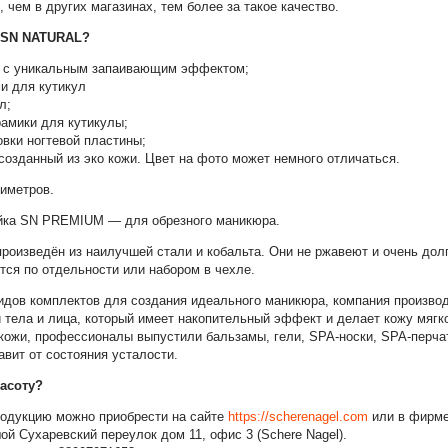
 чем в других магазинах, тем более за такое качество.
р SN NATURAL?
ей с уникальным запаивающим эффектом;
и для кутикул
л;
рамики для кутикулы;
овки ногтевой пластины;
созданный из эко кожи. Цвет на фото может немного отличаться.
иметров.
ейка SN PREMIUM — для обрезного маникюра.
роизведён из наилучшей стали и кобальта. Они не ржавеют и очень долг
ся по отдельности или набором в чехле.
дов комплектов для создания идеального маникюра, компания производ
 тела и лица, который имеет накопительный эффект и делает кожу мягко
кожи, профессионалы выпустили бальзамы, гели, SPA-носки, SPA-перча
авит от состояния усталости.
расоту?
родукцию можно приобрести на сайте
https://scherenagel.com
или в фирме
й Сухаревский переулок дом 11, офис 3 (Schere Nagel).