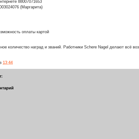
интернете 88007071653
03024076 (Маргарита)
возможность оплаты картой
ное количество наград и званий. Работники Schere Nagel делают всё во
в
13:44
т:
нтарий