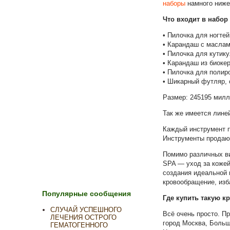
наборы
намного ниже,
Что входит в набо
• Пилочка для ногт
• Карандаш с маслам
• Пилочка для кутику
• Карандаш из биоке
• Пилочка для полир
• Шикарный футляр, 
Размер: 245195 милл
Так же имеется лин
Каждый инструмент п
Инструменты продают
Помимо различных ви
SPA — уход за кожей
создания идеальной 
кровообращение, изб
Популярные сообщения
Где купить такую к
СЛУЧАЙ УСПЕШНОГО
Всё очень просто. П
ЛЕЧЕНИЯ ОСТРОГО
город Москва, Большо
ГЕМАТОГЕННОГО