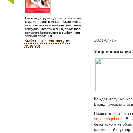
Настоящее руководство - уникальное
издание, в котором систематизированы
анатомические и клинические данные по
контурной пластике лица, представлены
наиболее безопасные и эффективные
техники введения...
2021-04-16
Выбрать другую книгу из
каталога
Услуги компании 
Каждая девушка жела
Бренд положил в осн
Привести ноготки в 
scherenagel.com
. Вы
безопасного не обре
фирменный футляр. В