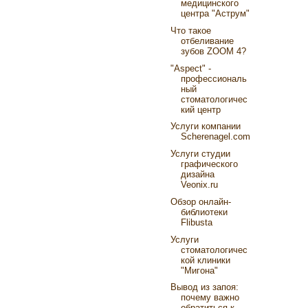
медицинского
центра "Аструм"
Что такое
отбеливание
зубов ZOOM 4?
"Aspect" -
профессиональ
ный
стоматологичес
кий центр
Услуги компании
Scherenagel.com
Услуги студии
графического
дизайна
Veonix.ru
Обзор онлайн-
библиотеки
Flibusta
Услуги
стоматологичес
кой клиники
"Мигона"
Вывод из запоя:
почему важно
обратиться к