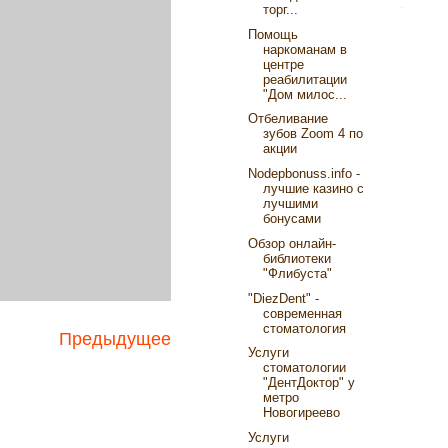
торг...
Помощь
наркоманам в
центре
реабилитации
"Дом милос...
Отбеливание
зубов Zoom 4 по
акции
Nodepbonuss.info -
лучшие казино с
лучшими
бонусами
Обзор онлайн-
библиотеки
"Флибуста"
"DiezDent" -
современная
стоматология
Предыдущее
Услуги
стоматологии
"ДентДоктор" у
метро
Новогиреево
Услуги