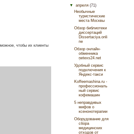
▼
апреля
(71)
Необычные
туристические
места Москвы
Обзор библиотеки
диссертаций
Dissertaciya.onli
ne
зможное, чтобы их клиенты
Обзор онлайн-
обменника
ņetexs24.net
Удобный сервис
подключения к
Яндекс-такси
Koffeemashina.ru -
профессиональ
ный сервис
кофемашин
5 неправдивых
мифов о
ксенонотерапии
Оборудование для
сбора
медицинских
отходов от