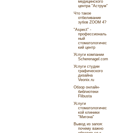
медицинского
центра "Аструм"
Что такое
отбеливание
зубов ZOOM 4?
"Aspect" -
профессиональ
ный
стоматологичес
кий центр
Услуги компании
Scherenagel.com
Услуги студии
графического
дизайна
Veonix.ru
Обзор онлайн-
библиотеки
Flibusta
Услуги
стоматологичес
кой клиники
"Мигона"
Вывод из запоя:
почему важно
обратиться к