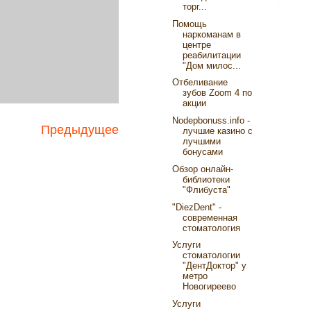
торг...
Помощь
наркоманам в
центре
реабилитации
"Дом милос...
Отбеливание
зубов Zoom 4 по
акции
Nodepbonuss.info -
Предыдущее
лучшие казино с
лучшими
бонусами
Обзор онлайн-
библиотеки
"Флибуста"
"DiezDent" -
современная
стоматология
Услуги
стоматологии
"ДентДоктор" у
метро
Новогиреево
Услуги