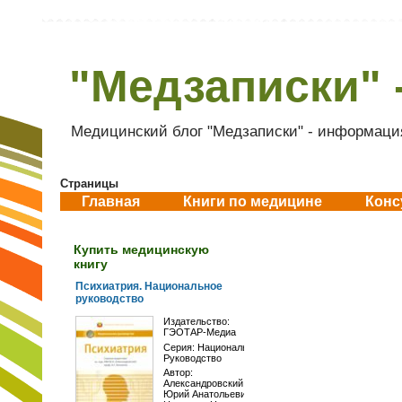
"Медзаписки" 
Медицинский блог "Медзаписки" - информация
Страницы
Главная
Книги по медицине
Конс
Купить медицинскую
книгу
Психиатрия. Национальное
руководство
Издательство:
ГЭОТАР-Медиа
Серия:
Национальное
Руководство
Автор:
Александровский
Юрий Анатольевич
,