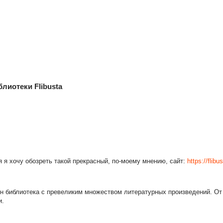
лиотеки Flibusta
я я хочу обозреть такой прекрасный, по-моему мнению, сайт:
https://flibu
йн библиотека с превеликим множеством литературных произведений. От
и.