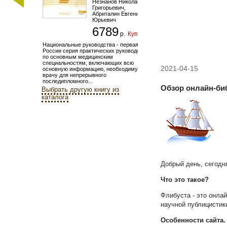
Незнанов Николай
Григорьевич
,
Абриталин Евгений
Юрьевич
6789
р.
Купить
Национальные руководства - первая в
России серия практических руководств
по основным медицинским
специальностям, включающих всю
2021-04-15
основную информацию, необходимую
врачу для непрерывного
последипломного...
Обзор онлайн-биб
Выбрать другую книгу из
каталога
Добрый день, сегодн
Что это такое?
Флибуста - это онла
научной публицистик
Особенности сайта.