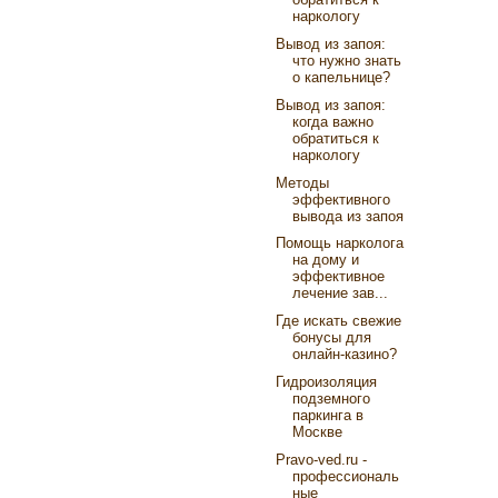
наркологу
Вывод из запоя:
что нужно знать
о капельнице?
Вывод из запоя:
когда важно
обратиться к
наркологу
Методы
эффективного
вывода из запоя
Помощь нарколога
на дому и
эффективное
лечение зав...
Где искать свежие
бонусы для
онлайн-казино?
Гидроизоляция
подземного
паркинга в
Москве
Pravo-ved.ru -
профессиональ
ные