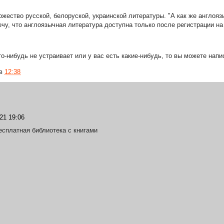
жество русской, белоруской, украинской литературы. "А как же англояз
ечу, что англоязычная литература доступна только после регистрации на
то-нибудь не устраивает или у вас есть какие-нибудь, то вы можете напи
в
12:38
/21 19:06
сплатная библиотека с книгами