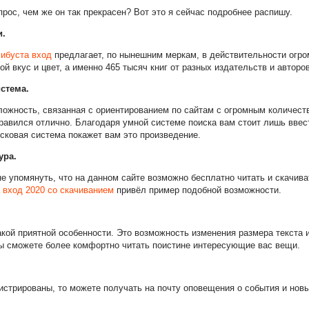
рос, чем же он так прекрасен? Вот это я сейчас подробнее распишу.
и.
ибуста вход
предлагает, по нынешним меркам, в действительности огро
й вкус и цвет, а именно 465 тысяч книг от разных издательств и авторов
стема.
ложность, связанная с ориентированием по сайтам с огромным количест
правился отлично. Благодаря умной системе поиска вам стоит лишь вве
исковая система покажет вам это произведение.
ура.
е упомянуть, что на данном сайте возможно бесплатно читать и скачиват
 вход 2020 со скачиванием
привёл пример подобной возможности.
акой приятной особенности. Это возможность изменения размера текста
ы сможете более комфортно читать поистине интересующие вас вещи.
истрированы, то можете получать на почту оповещения о события и новы