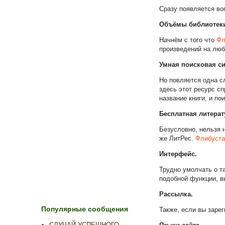
Сразу появляется воп
Объёмы библиотек
Начнём с того что
Фл
произведений на любо
Умная поисковая си
Но повляется одна с
здесь этот ресурс с
название книги, и по
Бесплатная литерат
Безусловно, нельзя н
же ЛитРес.
Флибуста
Интерфейс.
Трудно умолчать о т
подобной функции, в
Рассылка.
Популярные сообщения
Также, если вы зарег
СЛУЧАЙ УСПЕШНОГО