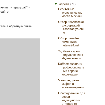
▼
апреля
(71)
ычная литература?" -
Необычные
 сайте.
туристические
места Москвы
Обзор библиотеки
диссертаций
сать в обратную связь.
Dissertaciya.onli
ne
Обзор онлайн-
обменника
ņetexs24.net
Удобный сервис
подключения к
Яндекс-такси
Koffeemashina.ru -
профессиональ
ный сервис
кофемашин
5 неправдивых
мифов о
ксенонотерапии
Оборудование для
сбора
медицинских
отходов от