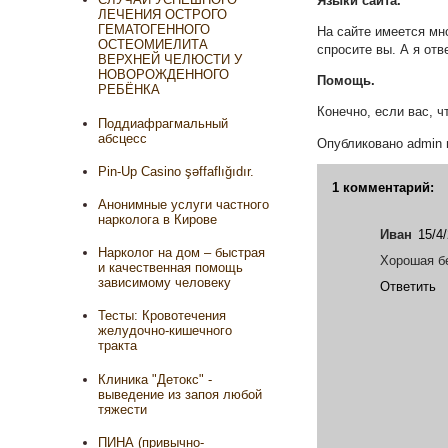
Языки сайта.
ЛЕЧЕНИЯ ОСТРОГО
ГЕМАТОГЕННОГО
На сайте имеется мно
ОСТЕОМИЕЛИТА
спросите вы. А я отв
ВЕРХНЕЙ ЧЕЛЮСТИ У
НОВОРОЖДЕННОГО
Помощь.
РЕБЁНКА
Конечно, если вас, ч
Поддиафрагмальный
абсцесс
Опубликовано
admin
Pin-Up Casino şəffaflığıdır.
1 комментарий:
Анонимные услуги частного
нарколога в Кирове
Иван
15/4
Нарколог на дом – быстрая
Хорошая бе
и качественная помощь
зависимому человеку
Ответить
Тесты: Кровотечения
желудочно-кишечного
тракта
Клиника "Детокс" -
выведение из запоя любой
тяжести
ПИНА (привычно-