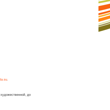
sta.su
.
 художественной, до