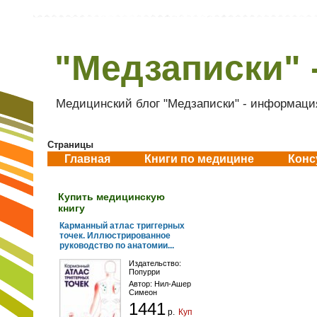
"Медзаписки" 
Медицинский блог "Медзаписки" - информация
Страницы
Главная
Книги по медицине
Конс
Купить медицинскую
книгу
Карманный атлас триггерных
точек. Иллюстрированное
руководство по анатомии...
Издательство:
Попурри
Автор:
Нил-Ашер
Симеон
1441
р.
Купить