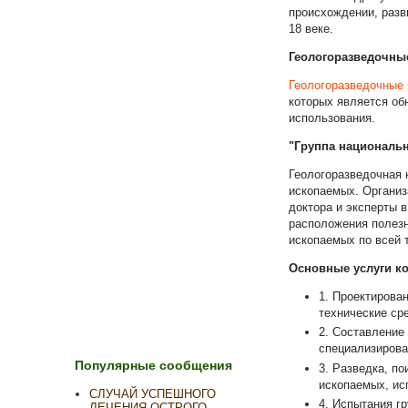
происхождении, разв
18 веке.
Геологоразведочны
Геологоразведочные
которых является об
использования.
"Группа националь
Геологоразведочная 
ископаемых. Организ
доктора и эксперты 
расположения полез
ископаемых по всей 
Основные услуги к
1. Проектирован
технические сре
2. Составление
специализирова
Популярные сообщения
3. Разведка, п
ископаемых, ис
СЛУЧАЙ УСПЕШНОГО
4. Испытания г
ЛЕЧЕНИЯ ОСТРОГО