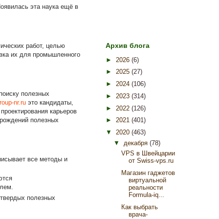
Появилась эта наука ещё в
Архив блога
ических работ, целью
овка их для промышленного
►
2026
(6)
►
2025
(27)
►
2024
(106)
 поиску полезных
►
2023
(314)
roup-nr.ru
это кандидаты,
►
2022
(126)
 проектирования карьеров
орождений полезных
►
2021
(401)
▼
2020
(463)
▼
декабря
(78)
VPS в Швейцарии
писывает все методы и
от Swiss-vps.ru
Магазин гаджетов
ются
виртуальной
лем.
реальности
Formula-iq...
 твердых полезных
Как выбрать
врача-