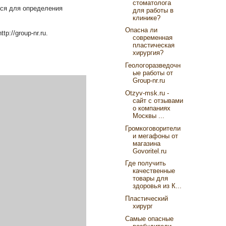
стоматолога
тся для определения
для работы в
клинике?
Опасна ли
://group-nr.ru.
современная
пластическая
хирургия?
Геологоразведочн
ые работы от
Group-nr.ru
Otzyv-msk.ru -
сайт с отзывами
о компаниях
Москвы ...
Громкоговорители
и мегафоны от
магазина
Govoritel.ru
Где получить
качественные
товары для
здоровья из К...
Пластический
хирург
Самые опасные