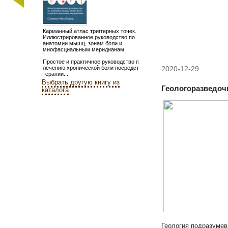
Карманный атлас триггерных точек.
Иллюстрированное руководство по
анатомии мышц, зонам боли и
миофасциальным меридианам
Простое и практичное руководство по
лечению хронической боли посредством
2020-12-29
терапии...
Выбрать другую книгу из
Геологоразведочн
каталога
Геология подразумев