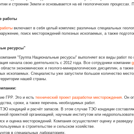
итии и строении
Земли и
основывается на её геологических процессах. 
е работы
 работы
включают в себя целый комплекс различных специальных геолог
наружение, поиск месторождений полезных ископаемых, а также подгот
ные ресурсы"
компания "Группа Национальные ресурсы" выполняет все виды работ по
ация начала свою деятельность с 2012 года. Все сотрудники компании
g
в области экономических и геолого-минералогических дисциплин, а также
ных ископаемых. Специалисты уже запустили большое количество мест
территории нашей страны.
омпании:
ие ГРР. Это и есть
технический проект разработки месторождения
. Он
о
дства, сроки, а также перечень необходимых работ.
 ТЭО кондиций и расчёт запасов. В этом случае ТЭО кондиции составля
нной проектной организацией, научным институтом или недропользовате
оиск и оценка месторождений. Компания осуществляет оценку и разведку
пользуемых в строительстве и сельском хозяйстве.
рунтов в специальных лабораториях.