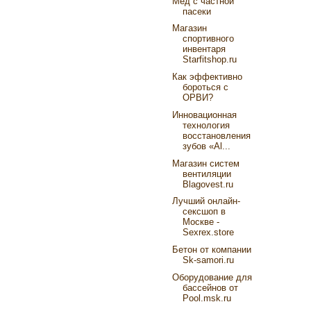
Мед с частной
пасеки
Магазин
спортивного
инвентаря
Starfitshop.ru
Как эффективно
бороться с
ОРВИ?
Инновационная
технология
восстановления
зубов «Al...
Магазин систем
вентиляции
Blagovest.ru
Лучший онлайн-
сексшоп в
Москве -
Sexrex.store
Бетон от компании
Sk-samori.ru
Оборудование для
бассейнов от
Pool.msk.ru