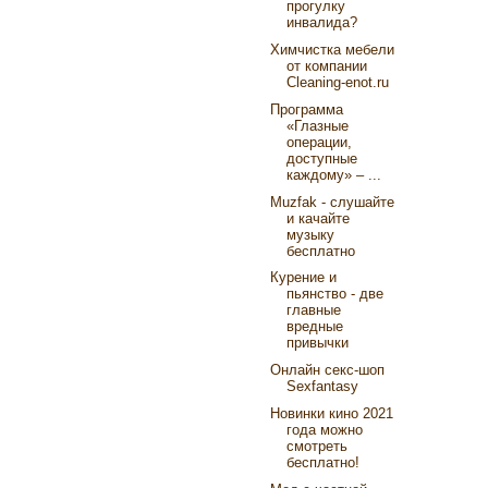
прогулку
инвалида?
Химчистка мебели
от компании
Cleaning-enot.ru
Программа
«Глазные
операции,
доступные
каждому» – ...
Muzfak - слушайте
и качайте
музыку
бесплатно
Курение и
пьянство - две
главные
вредные
привычки
Онлайн секс-шоп
Sexfantasy
Новинки кино 2021
года можно
смотреть
бесплатно!