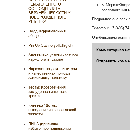
ГЕМАТОГЕННОГО
5. Маркшейдерс
ОСТЕОМИЕЛИТА
расположения г
ВЕРХНЕЙ ЧЕЛЮСТИ У
НОВОРОЖДЕННОГО
Подробнее обо всех о
РЕБЁНКА
Телефон: +7 (495) 74
Поддиафрагмальный
абсцесс
Опубликовано
admin
Pin-Up Casino şəffaflığıdır.
Комментариев не
Анонимные услуги частного
нарколога в Кирове
Отправить комме
Нарколог на дом – быстрая
и качественная помощь
зависимому человеку
Тесты: Кровотечения
желудочно-кишечного
тракта
Клиника "Детокс" -
выведение из запоя любой
тяжести
ПИНА (привычно-
избыточное напряжение