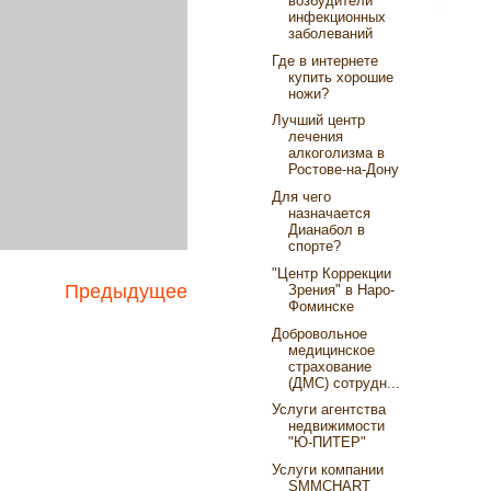
возбудители
инфекционных
заболеваний
Где в интернете
купить хорошие
ножи?
Лучший центр
лечения
алкоголизма в
Ростове-на-Дону
Для чего
назначается
Дианабол в
спорте?
"Центр Коррекции
Предыдущее
Зрения" в Наро-
Фоминске
Добровольное
медицинское
страхование
(ДМС) сотрудн...
Услуги агентства
недвижимости
"Ю-ПИТЕР"
Услуги компании
SMMCHART