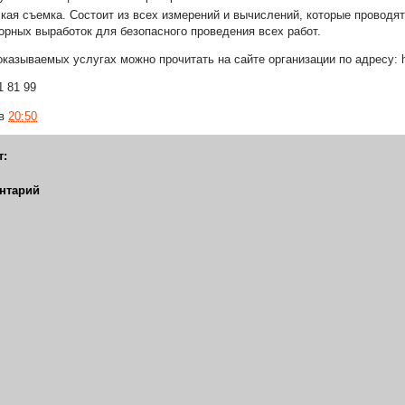
кая съемка. Состоит из всех измерений и вычислений, которые проводя
орных выработок для безопасного проведения всех работ.
казываемых услугах можно прочитать на сайте организации по адресу: http
1 81 99
в
20:50
т:
нтарий