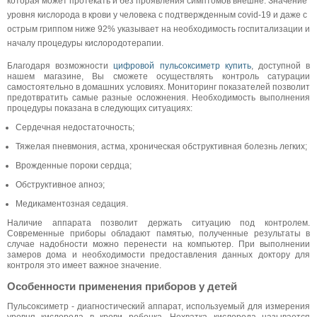
которая может протекать и без проявления симптомов внешне. Значение
уровня кислорода в крови у человека с подтвержденным covid-19 и даже с
острым гриппом ниже 92% указывает на необходимость госпитализации и
началу процедуры кислородотерапии.
Благодаря возможности
цифровой пульсоксиметр купить
, доступной в
нашем магазине, Вы сможете осуществлять контроль сатурации
самостоятельно в домашних условиях. Мониторинг показателей позволит
предотвратить самые разные осложнения. Необходимость выполнения
процедуры показана в следующих ситуациях:
Сердечная недостаточность;
Тяжелая пневмония, астма, хроническая обструктивная болезнь легких;
Врожденные пороки сердца;
Обструктивное апноэ;
Медикаментозная седация.
Наличие аппарата позволит держать ситуацию под контролем.
Современные приборы обладают памятью, полученные результаты в
случае надобности можно перенести на компьютер. При выполнении
замеров дома и необходимости предоставления данных доктору для
контроля это имеет важное значение.
Особенности применения приборов у детей
Пульсоксиметр - диагностический аппарат, используемый для измерения
уровня кислорода в крови ребенка. Нехватка кислорода называется