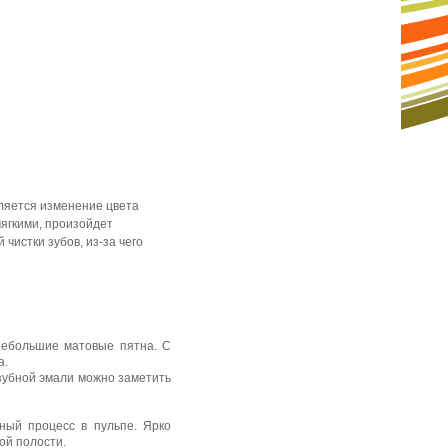
ляется изменение цвета
мягкими, произойдет
чистки зубов, из-за чего
 небольшие матовые пятна. С
а.
зубной эмали можно заметить
ьный процесс в пульпе. Ярко
ой полости.