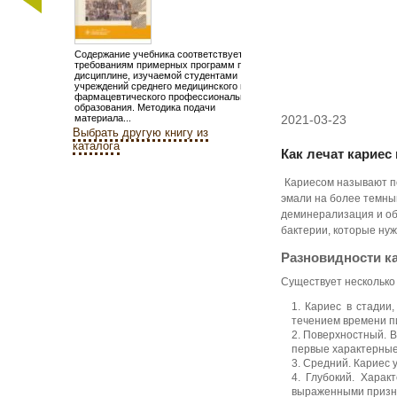
Содержание учебника соответствует
требованиям примерных программ по
дисциплине, изучаемой студентами
учреждений среднего медицинского и
фармацевтического профессионального
образования. Методика подачи
материала...
2021-03-23
Выбрать другую книгу из
каталога
Как лечат кариес 
Кариесом называют п
эмали на более темный
деминерализация и обр
бактерии, которые нуж
Разновидности к
Существует несколько
Кариес в стадии
течением времени пи
Поверхностный. В
первые характерные
Средний. Кариес 
Глубокий. Харак
выраженными призна