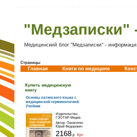
"Медзаписки" 
Медицинский блог "Медзаписки" - информация
Страницы
Главная
Книги по медицине
Конс
Купить медицинскую
книгу
Основы латинского языка с
медицинской терминологией.
Учебник
Издательство:
ГЭОТАР-Медиа
Автор:
Панасенко
Юрий Федорович
2168
р.
Купить