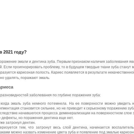
в 2021 году?
оражение эмали и дентина зуба. Первым признаком наличия заболевания яв
. Если проигнорировать проблему, то в будущем твердые ткани зуба станут 
азуется кариозная полость. Кариес появляется в результате некачественной 
но удалять, поражают эмаль.
ариеса
 разновидностей заболевания по глубине поражения зуба:
, когда эмаль зуба немного потемнела. На ее поверхности можно увидеть
гментация становится сильнее, но не приводит к серьезному поражению зуб
следствие начавшегося процесса деминерализации на поверхностном слое 
 дефекты, но поражения дентина еще нет.
уже затронул дентин.
теризуется тем, что затронут весь слой дентина, начинается воспалител
ками можно назвать изменение цвета зуба и появление под эмалью кариозн