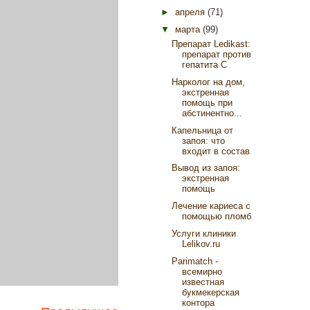
►
апреля
(71)
▼
марта
(99)
Препарат Ledikast:
препарат против
гепатита С
Нарколог на дом,
экстренная
помощь при
абстинентно...
Капельница от
запоя: что
входит в состав
Вывод из запоя:
экстренная
помощь
Лечение кариеса с
помощью пломб
Услуги клиники
Lelikov.ru
Parimatch -
всемирно
известная
букмекерская
контора