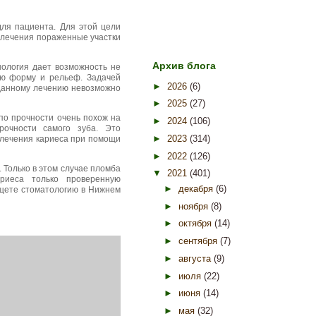
для пациента. Для этой цели
 лечения пораженные участки
Архив блога
нология дает возможность не
ую форму и рельеф. Задачей
►
2026
(6)
 данному лечению невозможно
►
2025
(27)
по прочности очень похож на
►
2024
(106)
очности самого зуба. Это
►
2023
(314)
 лечения кариеса при помощи
►
2022
(126)
 Только в этом случае пломба
▼
2021
(401)
риеса только проверенную
►
декабря
(6)
ищете стоматологию в Нижнем
►
ноября
(8)
►
октября
(14)
►
сентября
(7)
►
августа
(9)
►
июля
(22)
►
июня
(14)
►
мая
(32)