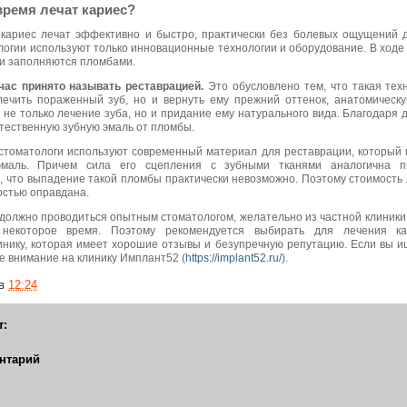
время лечат кариес?
, кариес лечат эффективно и быстро, практически без болевых ощущений 
огии используют только инновационные технологии и оборудование. В ходе
и заполняются пломбами.
час принято называть реставрацией.
Это обусловлено тем, что такая тех
лечить пораженный зуб, но и вернуть ему прежний оттенок, анатомическ
 не только лечение зуба, но и придание ему натурального вида. Благодаря
стественную зубную эмаль от пломбы.
стоматологи используют современный материал для реставрации, который 
маль. Причем сила его сцепления с зубными тканями аналогична пр
м, что выпадение такой пломбы практически невозможно. Поэтому стоимость
остью оправдана.
должно проводиться опытным стоматологом, желательно из частной клиники.
некоторое время. Поэтому рекомендуется выбирать для лечения ка
инику, которая имеет хорошие отзывы и безупречную репутацию. Если вы 
е внимание на клинику Имплант52 (
https://implant52.ru/
).
в
12:24
т:
нтарий