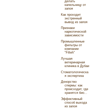
делать
капельницу от
запоя
Как проходит
экстренный
вывод из запоя
Признаки
наркотической
зависимости
Промышленные
фильтры от
компании
"Filteh"
Лучшая
ветеринарная
клиника в Дубаи
Стоматологическа
я экспертиза
Донорство
спермы: как
происходит, где
хранятся био...
Эффективный
способ выхода
из запоя