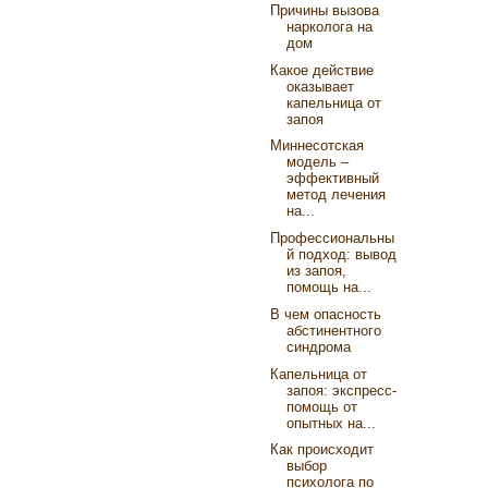
Причины вызова
нарколога на
дом
Какое действие
оказывает
капельница от
запоя
Миннесотская
модель ‒
эффективный
метод лечения
на...
Профессиональны
й подход: вывод
из запоя,
помощь на...
В чем опасность
абстинентного
синдрома
Капельница от
запоя: экспресс-
помощь от
опытных на...
Как происходит
выбор
психолога по