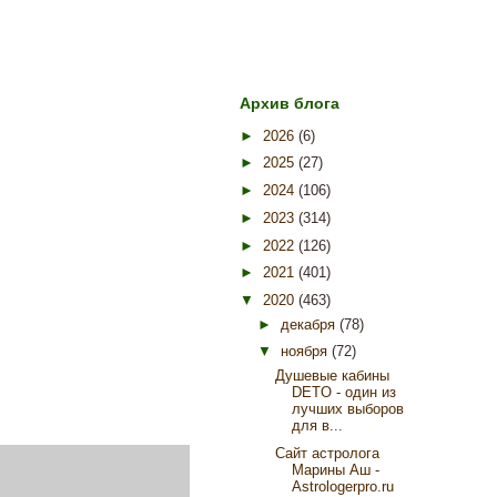
Архив блога
►
2026
(6)
►
2025
(27)
►
2024
(106)
►
2023
(314)
►
2022
(126)
►
2021
(401)
▼
2020
(463)
►
декабря
(78)
▼
ноября
(72)
Душевые кабины
DETO - один из
лучших выборов
для в...
Сайт астролога
Марины Аш -
Astrologerpro.ru