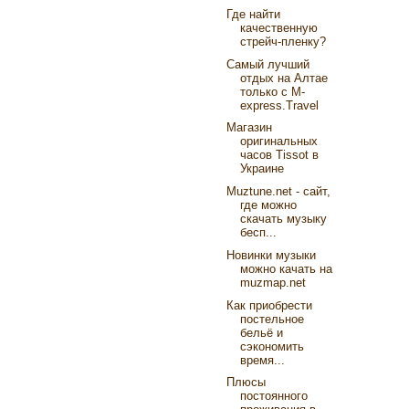
Где найти
качественную
стрейч-пленку?
Самый лучший
отдых на Алтае
только с M-
express.Travel
Магазин
оригинальных
часов Tissot в
Украине
Muztune.net - сайт,
где можно
скачать музыку
бесп...
Новинки музыки
можно качать на
muzmap.net
Как приобрести
постельное
бельё и
сэкономить
время...
Плюсы
постоянного