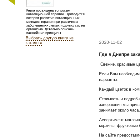
Книга посвящена вопросам
ингаляционной терапии. Приводится
история развития ингаляционных
методов терапии при различных
заболеваниях легких и других систем
организма. Детально описаны
важнейшие принципы...
Выбрать другую книгу из
2020-11-02
каталога
Где в Днепре зак
Свежие, красивые цве
Если Вам необходи
варианты.
Каждый цветок в ком
Стоимость и подробн
завершения мы пришл
занимает около часа
Ассортимент магазин
корзины, фруктовые 
На сайте предоставл