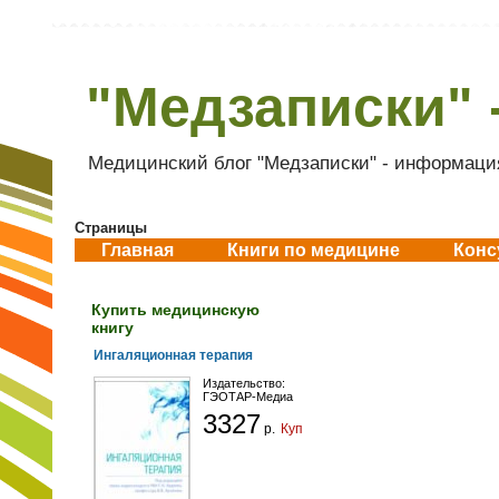
"Медзаписки" 
Медицинский блог "Медзаписки" - информация
Страницы
Главная
Книги по медицине
Конс
Купить медицинскую
книгу
Ингаляционная терапия
Издательство:
ГЭОТАР-Медиа
3327
р.
Купить