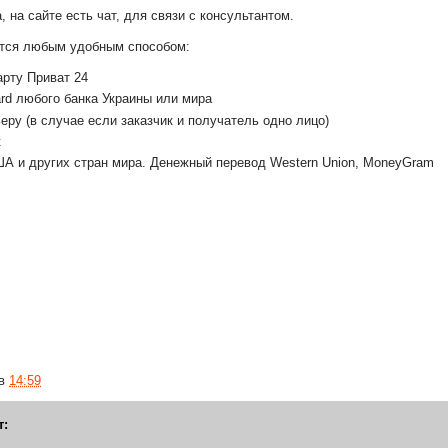
 на сайте есть чат, для связи с консультантом.
тся любым удобным способом:
арту Приват 24
ard любого банка Украины или мира
еру (в случае если заказчик и получатель одно лицо)
к
А и других стран мира. Денежный перевод Western Union, MoneyGram
в
14:59
т: