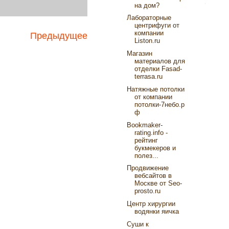
на дом?
Лабораторные
центрифуги от
компании
Предыдущее
Liston.ru
Магазин
материалов для
отделки Fasad-
terrasa.ru
Натяжные потолки
от компании
потолки-7небо.р
ф
Bookmaker-
rating.info -
рейтинг
букмекеров и
полез...
Продвижение
вебсайтов в
Москве от Seo-
prosto.ru
Центр хирургии
водянки яичка
Суши к