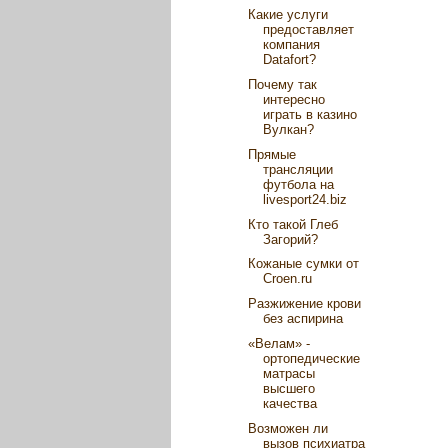
Какие услуги
предоставляет
компания
Datafort?
Почему так
интересно
играть в казино
Вулкан?
Прямые
трансляции
футбола на
livesport24.biz
Кто такой Глеб
Загорий?
Кожаные сумки от
Croen.ru
Разжижение крови
без аспирина
«Велам» -
ортопедические
матрасы
высшего
качества
Возможен ли
вызов психиатра