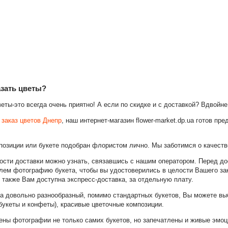
азать цветы?
ты-это всегда очень приятно! А если по скидке и с доставкой? Вдвойне
м
заказ цветов Днепр
, наш интернет-магазин flower-market.dp.ua готов п
позиции или букете подобран флористом лично. Мы заботимся о качеств
ости доставки можно узнать, связавшись с нашим оператором. Перед до
ем фотографию букета, чтобы вы удостоверились в целости Вашего зак
, также Вам доступна экспресс-доставка, за отдельную плату.
а довольно разнообразный, помимо стандартных букетов, Вы можете вы
букеты и конфеты), красивые цветочные композиции.
ены фотографии не только самих букетов, но запечатлены и живые эмоц