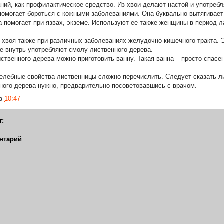
ний, как профилактическое средство. Из хвои делают настой и употребл
омогает бороться с кожными заболеваниями. Она буквально вытягивает 
 помогает при язвах, экземе. Используют ее также женщины в период л
 хвоя также при различных заболеваниях желудочно-кишечного тракта. Э
ае внутрь употребляют смолу лиственного дерева.
ственного дерева можно приготовить ванну. Такая ванна – просто спасен
елебные свойства лиственницы сложно перечислить. Следует сказать ли
ного дерева нужно, предварительно посоветовавшись с врачом.
в
10:47
т:
нтарий