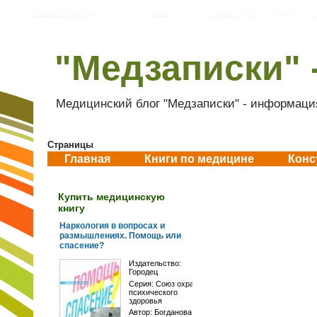
"Медзаписки" 
Медицинский блог "Медзаписки" - информация
Страницы
Главная
Книги по медицине
Конс
Купить медицинскую
книгу
Наркология в вопросах и
размышлениях. Помощь или
спасение?
Издательство:
Городец
Серия:
Союз охраны
психического
здоровья
Автор:
Богданова