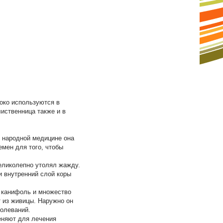
око используются в
лиственница также и в
В народной медицине она
емен для того, чтобы
великолепно утолял жажду.
и внутренний слой коры
т канифоль и множество
т из живицы. Наружно он
болеваний.
меняют для лечения