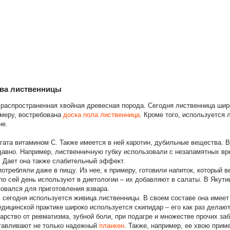
ва лиственницы
 распространенная хвойная древесная порода. Сегодня лиственница шир
имеру, востребована
доска пола лиственница
. Кроме того, используется 
не.
гата витамином С. Также имеется в ней каротин, дубильные вещества. 
давно. Например, лиственничную губку использовали с незапамятных вр
. Дает она также слабительный эффект.
отребляли даже в пищу. Из нее, к примеру, готовили напиток, который 
по сей день используют в диетологии – их добавляют в салаты. В Якути
овался для приготовления взвара.
 сегодня используется живица лиственницы. В своем составе она имее
дицинской практике широко используется скипидар – его как раз делаю
арство от ревматизма, зубной боли, при подагре и множестве прочих за
тавливают не только надежный
планкен
. Также, например, ее хвою при