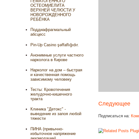
ГЕМАТОГЕННОГО
ОСТЕОМИЕЛИТА
ВЕРХНЕЙ ЧЕЛЮСТИ У
НОВОРОЖДЕННОГО
РЕБЁНКА
Поддиафрагмальный
абсцесс
Pin-Up Casino şəffaflığıdır.
Анонимные услуги частного
нарколога в Кирове
Нарколог на дом – быстрая
и качественная помощь
зависимому человеку
Тесты: Кровотечения
желудочно-кишечного
тракта
Следующее
Клиника "Детокс" -
выведение из запоя любой
Подписаться на:
Ком
тяжести
ПИНА (привычно-
избыточное напряжение
аккомодации)