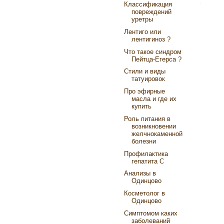
Классификация
повреждений
уретры
Лентиго или
лентигиноз ?
Что такое синдром
Пейтца-Егерса ?
Стили и виды
татуировок
Про эфирные
масла и где их
купить
Роль питания в
возникновении
желчнокаменной
болезни
Профилактика
гепатита С
Анализы в
Одинцово
Косметолог в
Одинцово
Симптомом каких
заболеваний