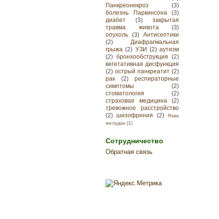
Панкреонекроз
(3)
болезнь Паркинсона
(3)
диабет
(3)
закрытая
травма живота
(3)
опухоль
(3)
Антисептики
(2)
Диафрагмальная
грыжа
(2)
УЗИ
(2)
аутизм
(2)
бронхообструкция
(2)
вегетативная дисфункция
(2)
острый панкреатит
(2)
рак
(2)
респираторные
симптомы
(2)
стоматология
(2)
страховая медицина
(2)
тревожное расстройство
(2)
шизофрения
(2)
Язва
желудка
(1)
Сотрудничество
Обратная связь