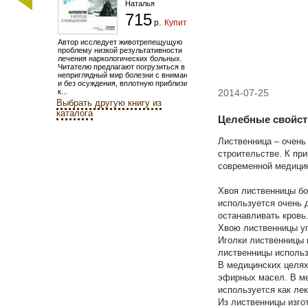
Наталья
715
р.
Купить
Автор исследует животрепещущую
проблему низкой результативности
лечения наркологических больных.
Читателю предлагают погрузиться в
неприглядный мир болезни с вниманием
и без осуждения, вплотную приблизиться
к...
2014-07-25
Выбрать другую книгу из
каталога
Целебные свойст
Лиственница – очень
строительстве. К пр
современной медици
Хвоя лиственницы бо
используется очень 
останавливать кровь
Хвою лиственницы уп
Иголки лиственницы 
лиственницы использ
В медицинских целях
эфирных масел. В ме
используется как лек
Из лиственницы изго