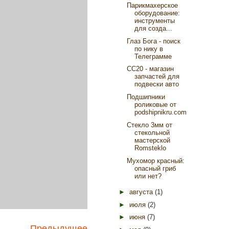
Парикмахерское
оборудование:
инструменты
для созда...
Глаз Бога - поиск
по нику в
Телеграмме
СС20 - магазин
запчастей для
подвески авто
Подшипники
роликовые от
podshipnikru.com
Стекло 3мм от
стекольной
мастерской
Romsteklo
Мухомор красный:
опасный гриб
или нет?
►
августа
(1)
►
июля
(2)
►
июня
(7)
Предыдущее