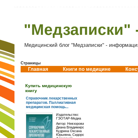
"Медзаписки" 
Медицинский блог "Медзаписки" - информация
Страницы
Главная
Книги по медицине
Конс
Купить медицинскую
книгу
Справочник лекарственных
препаратов. Паллиативная
медицинская помощь...
Издательство:
ГЭОТАР-Медиа
Автор:
Невзорова
Диана Владимировна
,
Кудрина Оксана
Юрьевна
,
Сидоров