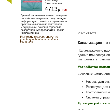
Александр
Вячеславович
4713
р.
Купить
Данный справочник является первым
российским изданием, содержащим
информацию о наиболее применяемых в
практике оказания паллиативной
медицинской помощи взрослым
лекарственных препаратах. Кроме
2024-09-23
информации о...
Выбрать другую книгу из
каталога
Канализационно 
Канализационно насо
здания или сооружен
им протекать гравит
Устройство канал
Основные компоненты
Насосы для отк
Резервуар для 
Контрольно-изм
Система управ
Принцип работы к