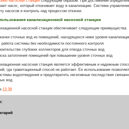
онно насосная станция
следующим образом. При достижении определенн
вает насос, который откачивает воду в канализацию. Система управлени
ту насосов и контроль над процессом откачки.
ользования канализационной насосной станции
лизационной насосной станции обеспечивает следующие преимущества:
качки сточных вод из помещений, находящихся ниже уровня канализаци
 работа системы без необходимости постоянного контроля
роительстве глубоких коллекторов для отвода сточных вод
ска затопления помещений при повышении уровня сточных вод
лизационная насосная станция является эффективным и надежным спосо
ний, где гравитационный способ не работает. Ее использование позволяе
стемы водоотведения и предотвратить негативные последствия связанн
ых вод.
в
13:39
т:
нтарий