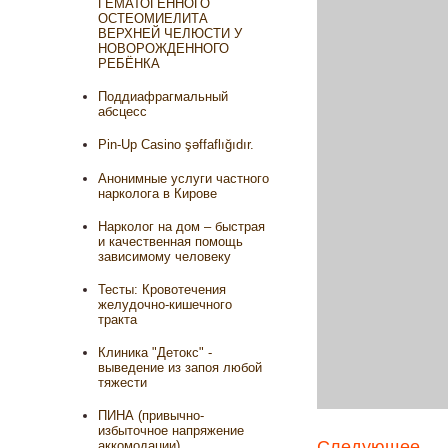
ГЕМАТОГЕННОГО
ОСТЕОМИЕЛИТА
ВЕРХНЕЙ ЧЕЛЮСТИ У
НОВОРОЖДЕННОГО
РЕБЁНКА
Поддиафрагмальный
абсцесс
Pin-Up Casino şəffaflığıdır.
Анонимные услуги частного
нарколога в Кирове
Нарколог на дом – быстрая
и качественная помощь
зависимому человеку
Тесты: Кровотечения
желудочно-кишечного
тракта
Клиника "Детокс" -
выведение из запоя любой
тяжести
ПИНА (привычно-
избыточное напряжение
Следующее
аккомодации)