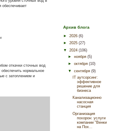
ого уровня сточных вод в
я обеспечивает
Архив блога
►
2026
(6)
и
►
2025
(27)
▼
2024
(106)
►
ноября
(5)
►
октября
(10)
бом откачки сточных вод
т обеспечить нормальное
▼
сентября
(9)
ые с затоплением и
IT аутсорсинг:
эффективное
решение для
бизнеса
Канализационно
насосная
станция
Организация
похорон: услуги
компании "Венки
на Пох...