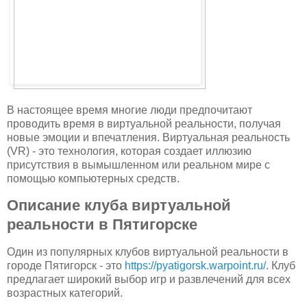
В настоящее время многие люди предпочитают
проводить время в виртуальной реальности, получая
новые эмоции и впечатления. Виртуальная реальность
(VR) - это технология, которая создает иллюзию
присутствия в вымышленном или реальном мире с
помощью компьютерных средств.
Описание клуба виртуальной
реальности в Пятигорске
Один из популярных клубов виртуальной реальности в
городе Пятигорск - это
https://pyatigorsk.warpoint.ru/
. Клуб
предлагает широкий выбор игр и развлечений для всех
возрастных категорий.