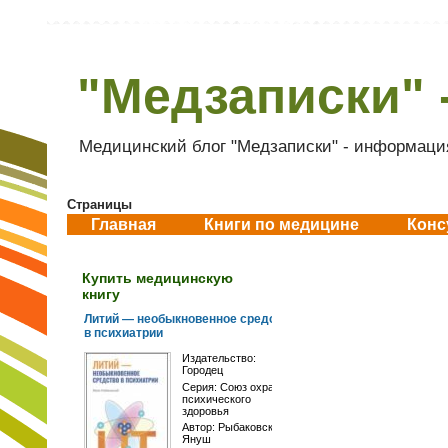
"Медзаписки" 
Медицинский блог "Медзаписки" - информация
Страницы
Главная
Книги по медицине
Конс
Купить медицинскую
книгу
Литий — необыкновенное средство
в психиатрии
Издательство:
Городец
Серия:
Союз охраны
психического
здоровья
Автор:
Рыбаковский
Януш