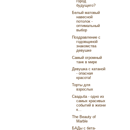
город
будущего?
Белый матовый
навесной
потолок -
оптимальный
выбор
Поздравление с
годовщиной
знакомства
девушке
Самый огромный
танк в мире
Девушка с катаной
- опасная
красота!
Торты для
взрослых
Свадьба - одно из
самых красивых
событий в жизни
к...
The Beauty of
Marble
БАДы с бета-