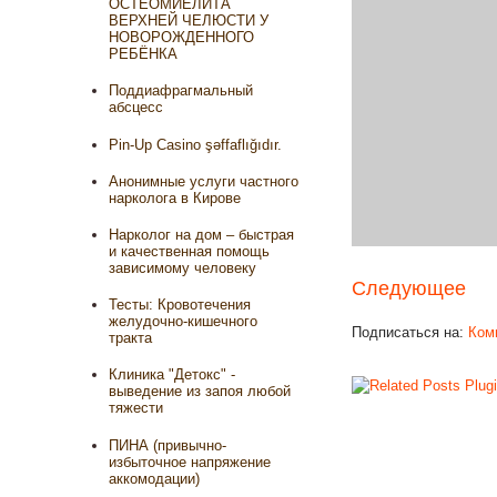
ОСТЕОМИЕЛИТА
ВЕРХНЕЙ ЧЕЛЮСТИ У
НОВОРОЖДЕННОГО
РЕБЁНКА
Поддиафрагмальный
абсцесс
Pin-Up Casino şəffaflığıdır.
Анонимные услуги частного
нарколога в Кирове
Нарколог на дом – быстрая
и качественная помощь
зависимому человеку
Следующее
Тесты: Кровотечения
желудочно-кишечного
Подписаться на:
Ком
тракта
Клиника "Детокс" -
выведение из запоя любой
тяжести
ПИНА (привычно-
избыточное напряжение
аккомодации)