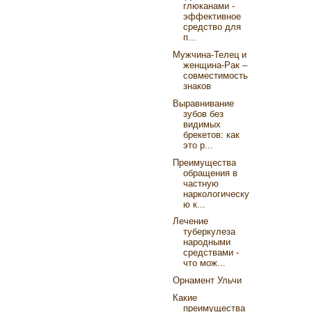
глюканами -
эффективное
средство для
п...
Мужчина-Телец и
женщина-Рак –
совместимость
знаков
Выравнивание
зубов без
видимых
брекетов: как
это р...
Преимущества
обращения в
частную
наркологическу
ю к...
Лечение
туберкулеза
народными
средствами -
что мож...
Орнамент Ульчи
Какие
преимущества