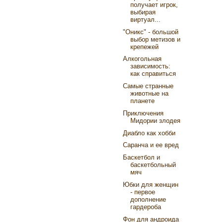
получает игрок,
выбирая
виртуал...
"Оникс" - большой
выбор метизов и
крепежей
Алкогольная
зависимость:
как справиться
Самые странные
животные на
планете
Приключения
Мидории злодея
Диабло как хобби
Саранча и ее вред
Баскетбол и
баскетбольный
мяч
Юбки для женщин
- первое
дополнение
гардероба
Фон для андроида