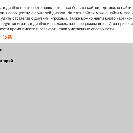
ти диабло в интернете появляется все больше сайтов, где можно найти
туп к сообществу любителей диабло. На этих сайтах можно найти много 
судить стратегии с другими игроками. Также можно найти много картинок 
ендуется играть в диабло и наслаждаться процессом игры. Игра приноси
ести время вместе и развивать свои умственные способности.
в
15:09
т:
нтарий