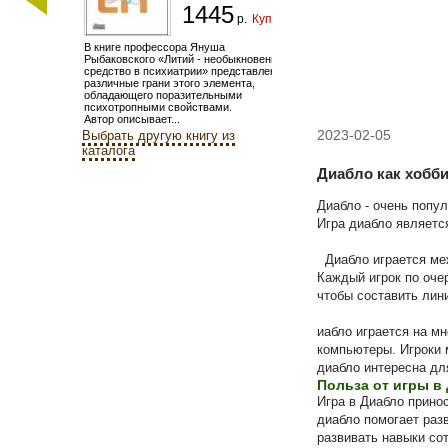
1445
р.
Купить
В книге профессора Януша
Рыбаковского «Литий - необыкновенное
средство в психиатрии» представлены
различные грани этого элемента,
обладающего поразительными
психотропными свойствами.
Автор описывает...
2023-02-05
Выбрать другую книгу из
каталога
Диабло как хобб
Диабло - очень попул
Игра диабло являетс
Диабло играется ме
Каждый игрок по оче
чтобы составить лин
иабло играется на м
компьютеры. Игроки м
диабло интересна дл
Польза от игры в
Игра в Диабло прино
диабло помогает раз
развивать навыки со