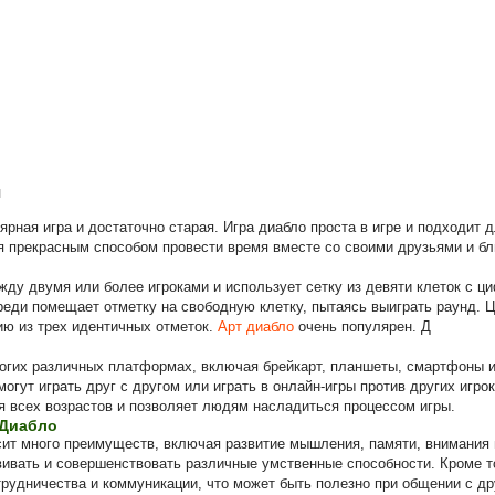
и
ярная игра и достаточно старая. Игра диабло проста в игре и подходит 
я прекрасным способом провести время вместе со своими друзьями и бл
жду двумя или более игроками и использует сетку из девяти клеток с ци
реди помещает отметку на свободную клетку, пытаясь выиграть раунд. Ц
ию из трех идентичных отметок.
Арт диабло
очень популярен. Д
ногих различных платформах, включая брейкарт, планшеты, смартфоны 
огут играть друг с другом или играть в онлайн-игры против других игрок
я всех возрастов и позволяет людям насладиться процессом игры.
 Диабло
сит много преимуществ, включая развитие мышления, памяти, внимания 
вивать и совершенствовать различные умственные способности. Кроме то
трудничества и коммуникации, что может быть полезно при общении с 