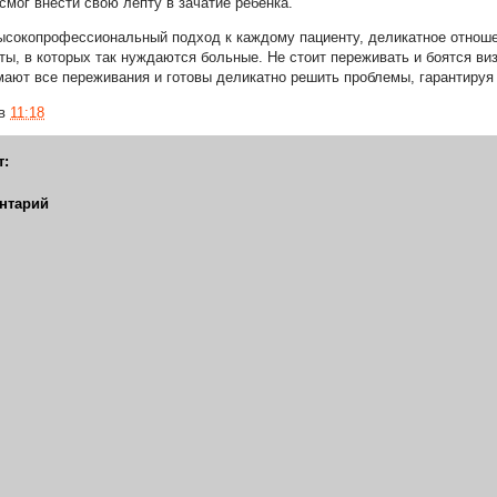
смог внести свою лепту в зачатие ребенка.
сокопрофессиональный подход к каждому пациенту, деликатное отношен
ты, в которых так нуждаются больные. Не стоит переживать и боятся виз
мают все переживания и готовы деликатно решить проблемы, гарантиру
в
11:18
т:
нтарий