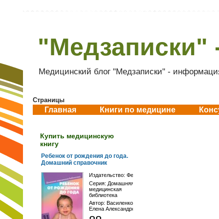
"Медзаписки" 
Медицинский блог "Медзаписки" - информация
Страницы
Главная
Книги по медицине
Конс
Купить медицинскую
книгу
Ребенок от рождения до года.
Домашний справочник
Издательство:
Феникс
Серия:
Домашняя
медицинская
библиотека
Автор:
Василенко
Елена Александровна