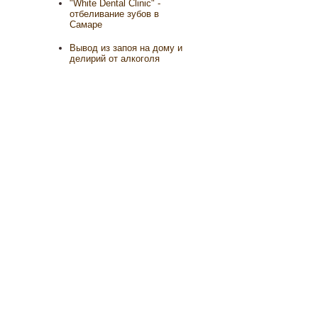
"White Dental Clinic" -
отбеливание зубов в
Самаре
Вывод из запоя на дому и
делирий от алкоголя