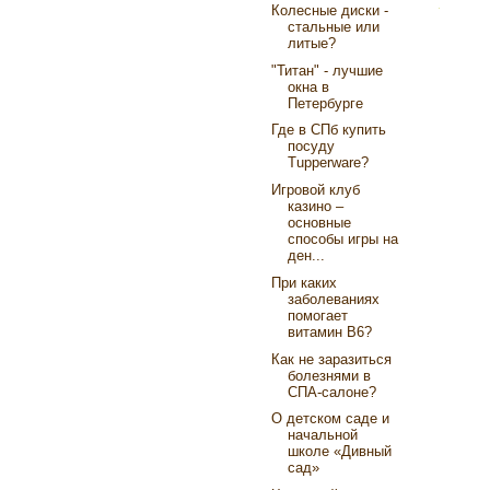
Колесные диски -
стальные или
литые?
"Титан" - лучшие
окна в
Петербурге
Где в СПб купить
посуду
Tupperware?
Игровой клуб
казино –
основные
способы игры на
ден...
При каких
заболеваниях
помогает
витамин В6?
Как не заразиться
болезнями в
СПА-салоне?
О детском саде и
начальной
школе «Дивный
сад»