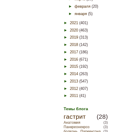
►
февраля
(20)
►
января
(5)
►
2021
(401)
►
2020
(463)
►
2019
(313)
►
2018
(142)
►
2017
(186)
►
2016
(671)
►
2015
(192)
►
2014
(263)
►
2013
(547)
►
2012
(407)
►
2011
(41)
Темы блога
гастрит
(28)
Анатомия
(3)
Панкреонекроз
(3)
болезнь Паркинсона
(3)