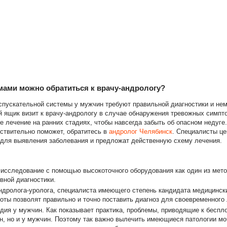
мами можно обратиться к врачу-андрологу?
ускательной системы у мужчин требуют правильной диагностики и нем
й ящик визит к врачу-андрологу в случае обнаружения тревожных симп
е лечение на ранних стадиях, чтобы навсегда забыть об опасном недуге
йствительно поможет, обратитесь в
андролог Челябинск
. Специалисты це
для выявления заболевания и предложат действенную схему лечения.
 исследование с помощью высокоточного оборудования как один из мет
ной диагностики.
ндролога-уролога, специалиста имеющего степень кандидата медицинск
боты позволят правильно и точно поставить диагноз для своевременного 
дия у мужчин. Как показывает практика, проблемы, приводящие к беспл
н, но и у мужчин. Поэтому так важно вылечить имеющиеся патологии м