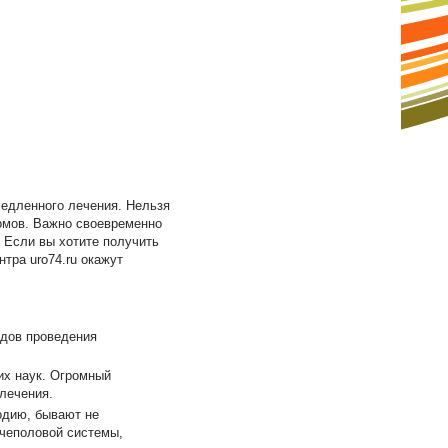
едленного лечения. Нельзя
томов. Важно своевременно
. Если вы хотите получить
нтра uro74.ru окажут
одов проведения
их наук. Огромный
лечения.
одию, бывают не
очеполовой системы,