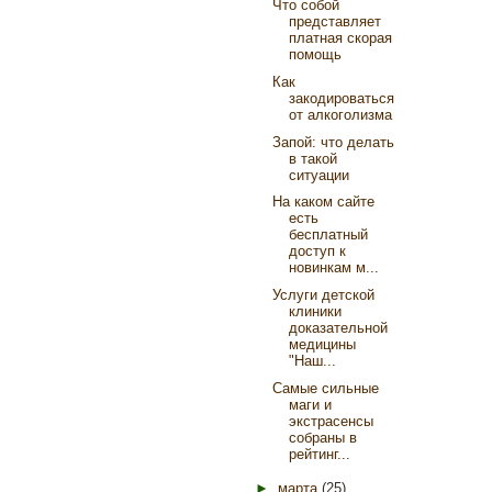
Что собой
представляет
платная скорая
помощь
Как
закодироваться
от алкоголизма
Запой: что делать
в такой
ситуации
На каком сайте
есть
бесплатный
доступ к
новинкам м...
Услуги детской
клиники
доказательной
медицины
"Наш...
Самые сильные
маги и
экстрасенсы
собраны в
рейтинг...
►
марта
(25)