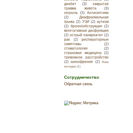
диабет
(3)
закрытая
травма живота
(3)
опухоль
(3)
Антисептики
(2)
Диафрагмальная
грыжа
(2)
УЗИ
(2)
аутизм
(2)
бронхообструкция
(2)
вегетативная дисфункция
(2)
острый панкреатит
(2)
рак
(2)
респираторные
симптомы
(2)
стоматология
(2)
страховая медицина
(2)
тревожное расстройство
(2)
шизофрения
(2)
Язва
желудка
(1)
Сотрудничество
Обратная связь