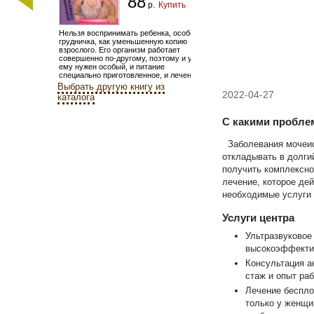
88
р.
Купить
Нельзя воспринимать ребенка, особенно
грудничка, как уменьшенную копию
взрослого. Его организм работает
совершенно по-другому, поэтому и уход
ему нужен особый, и питание
специально приготовленное, и лечение...
Выбрать другую книгу из
2022-04-27
каталога
С какими пробле
Заболевания мочеисп
откладывать в долги
получить комплексно
лечение, которое де
необходимые услуги 
Услуги центра
Ультразвуковое
высокоэффектив
Консультация а
стаж и опыт ра
Лечение беспло
только у женщи