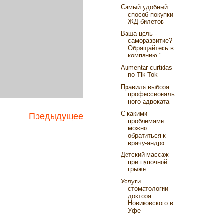
Самый удобный
способ покупки
ЖД-билетов
Ваша цель -
саморазвитие?
Обращайтесь в
компанию "...
Aumentar curtidas
no Tik Tok
Правила выбора
профессиональ
ного адвоката
С какими
Предыдущее
проблемами
можно
обратиться к
врачу-андро...
Детский массаж
при пупочной
грыже
Услуги
стоматологии
доктора
Новиковского в
Уфе