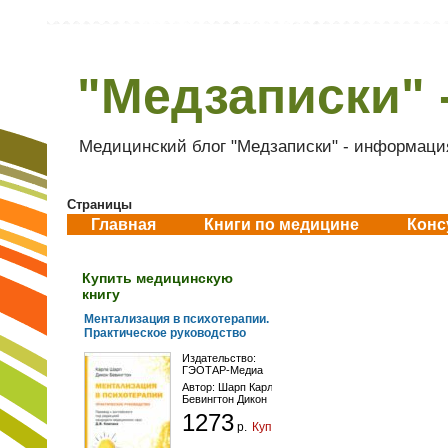
"Медзаписки" 
Медицинский блог "Медзаписки" - информация
Страницы
Главная
Книги по медицине
Конс
Купить медицинскую
книгу
Ментализация в психотерапии.
Практическое руководство
Издательство:
ГЭОТАР-Медиа
Автор:
Шарп Карла
,
Бевингтон Дикон
1273
р.
Купить