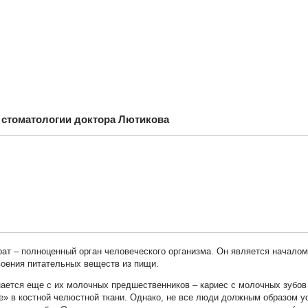
в стоматологии доктора Лютикова
ат – полноценный орган человеческого организма. Он является началом
воения питательных веществ из пищи.
нается еще с их молочных предшественников – кариес с молочных зубов
е» в костной челюстной ткани. Однако, не все люди должным образом у