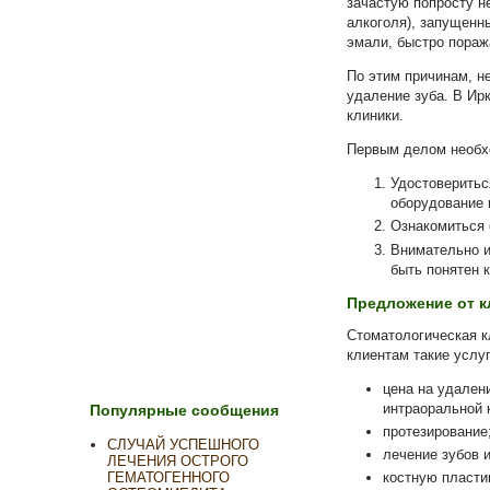
зачастую попросту н
алкоголя), запущенны
эмали, быстро пораж
По этим причинам, н
удаление зуба. В Ир
клиники.
Первым делом необх
Удостоверитьс
оборудование 
Ознакомиться 
Внимательно и
быть понятен к
Предложение от к
Стоматологическая к
клиентам такие услуг
цена на удален
интраоральной 
Популярные сообщения
протезирование
СЛУЧАЙ УСПЕШНОГО
лечение зубов 
ЛЕЧЕНИЯ ОСТРОГО
ГЕМАТОГЕННОГО
костную пласти