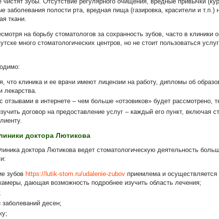
е чистят зубы. Отсутствие регулярного очищения, вредные привычки (ку
е заболевания полости рта, вредная пища (газировка, красители и т.п.)
ая ткани.
есмотря на борьбу стоматологов за сохранность зубов, часто в клиники 
кутске много стоматологических центров, но не стоит пользоваться услу
одимо:
я, что клиника и ее врачи имеют лицензии на работу, дипломы об образ
и лекарства.
с отзывами в интернете – чем больше «отзовиков» будет рассмотрено, 
зучить договор на предоставление услуг – каждый его пункт, включая с
лиенту.
линики доктора Лютикова
линика доктора Лютикова ведет стоматологическую деятельность больш
и:
ие зубов
https://lutik-stom.ru/udalenie-zubov
приемлема и осуществляется
камеры, дающая возможность подробнее изучить область лечения;
;
и заболеваний десен;
ку;