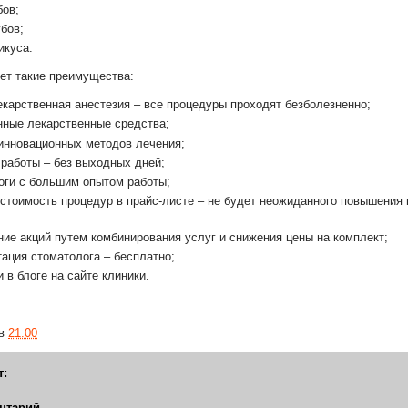
бов;
бов;
икуса.
еет такие преимущества:
екарственная анестезия – все процедуры проходят безболезненно;
ные лекарственные средства;
инновационных методов лечения;
работы – без выходных дней;
оги с большим опытом работы;
стоимость процедур в прайс-листе – не будет неожиданного повышения ц
ние акций путем комбинирования услуг и снижения цены на комплект;
тация стоматолога – бесплатно;
 в блоге на сайте клиники.
в
21:00
т:
нтарий