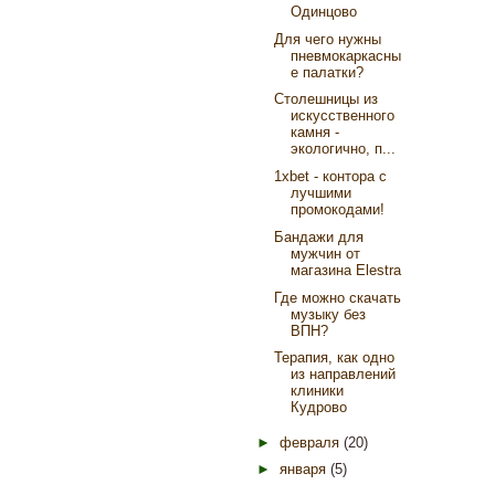
Одинцово
Для чего нужны
пневмокаркасны
е палатки?
Столешницы из
искусственного
камня -
экологично, п...
1xbet - контора с
лучшими
промокодами!
Бандажи для
мужчин от
магазина Elestra
Где можно скачать
музыку без
ВПН?
Терапия, как одно
из направлений
клиники
Кудрово
►
февраля
(20)
►
января
(5)