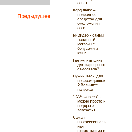
опытн...
Кордицепс –
природное
Предыдущее
средство для
омоложения
орга...
М-Видео - самый
лояльный
магазин с
бонусами и
кэшб...
Где купить шины
для карьерного
самосвала?
Нужны весы для
новорожденных
? Возьмите
напрокат!
"DAS-workers" -
можно просто и
недорого
заказать г...
Самая
профессиональ
ная
стоматология в