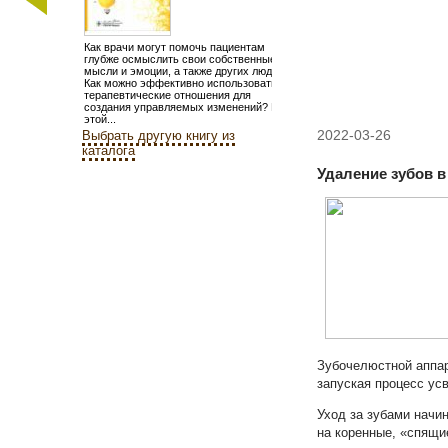
Как врачи могут помочь пациентам
глубже осмыслить свои собственные
мысли и эмоции, а также других людей?
Как можно эффективно использовать
терапевтические отношения для
создания управляемых изменений? В
этой...
2022-03-26
Выбрать другую книгу из
каталога
Удаление зубов 
Зубочелюстной аппар
запуская процесс ус
Уход за зубами начи
на коренные, «спящи