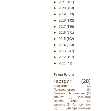
►
2021
(401)
►
2020
(463)
►
2019
(313)
►
2018
(142)
►
2017
(186)
►
2016
(671)
►
2015
(192)
►
2014
(263)
►
2013
(547)
►
2012
(407)
►
2011
(41)
Темы блога
гастрит
(28)
Анатомия
(3)
Панкреонекроз
(3)
болезнь Паркинсона
(3)
диабет
(3)
закрытая
травма живота
(3)
опухоль
(3)
Антисептики
(2)
Диафрагмальная