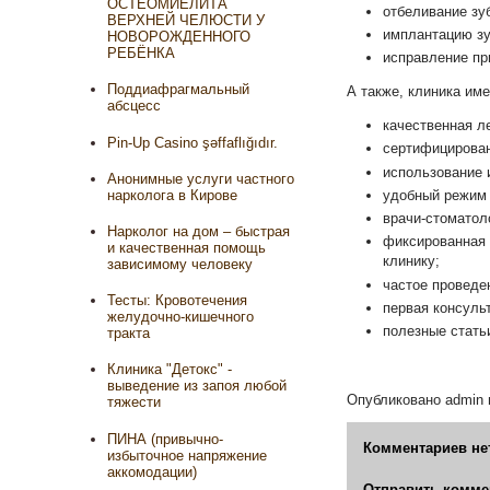
ОСТЕОМИЕЛИТА
отбеливание зу
ВЕРХНЕЙ ЧЕЛЮСТИ У
имплантацию зу
НОВОРОЖДЕННОГО
РЕБЁНКА
исправление пр
Поддиафрагмальный
А также, клиника им
абсцесс
качественная л
Pin-Up Casino şəffaflığıdır.
сертифицирован
использование 
Анонимные услуги частного
нарколога в Кирове
удобный режим 
врачи-стоматол
Нарколог на дом – быстрая
фиксированная 
и качественная помощь
клинику;
зависимому человеку
частое проведе
Тесты: Кровотечения
первая консуль
желудочно-кишечного
полезные статьи
тракта
Клиника "Детокс" -
выведение из запоя любой
Опубликовано
admin
тяжести
ПИНА (привычно-
Комментариев не
избыточное напряжение
аккомодации)
Отправить комме