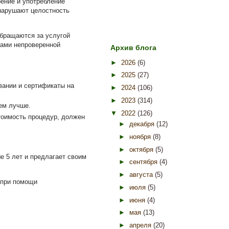
рение и употребление
 нарушают целостность
обращаются за услугой
гами непроверенной
Архив блога
►
2026
(6)
►
2025
(27)
овании и сертификаты на
►
2024
(106)
►
2023
(314)
тем лучше.
▼
2022
(126)
тоимость процедур, должен
►
декабря
(12)
►
ноября
(8)
►
октября
(5)
е 5 лет и предлагает своим
►
сентября
(4)
►
августа
(5)
 при помощи
►
июля
(5)
►
июня
(4)
►
мая
(13)
►
апреля
(20)