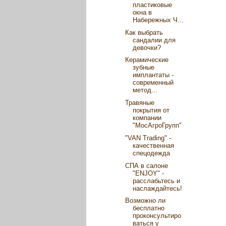
пластиковые
окна в
Набережных Ч...
Как выбрать
сандалии для
девочки?
Керамические
зубные
имплантаты -
современный
метод...
Травяные
покрытия от
компании
"МосАгроГрупп"
"VAN Trading" -
качественная
спецодежда
СПА в салоне
"ENJOY" -
расслабьтесь и
наслаждайтесь!
Возможно ли
бесплатно
проконсультиро
ваться у