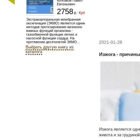
Колпаков Павел
Евгеньевич
2758
р.
Купить
Экстракорпоральная мембранная
оксигенация (ЭКМО) является одним из
методов протезирования жизненно
важных функций организма -
газообменной функции легких и
насосной функции сердца. На
2021-01-28
протяжении десятилетий ЭКМО...
Выбрать другую книгу из
каталога
Изжога - причины
Изжога является одн
живота и за грудиной