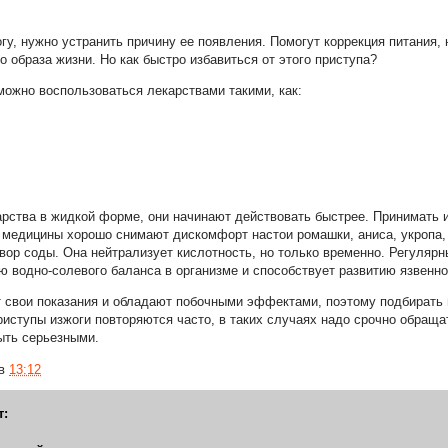
гу, нужно устранить причину ее появления. Помогут коррекция питания,
 образа жизни. Но как быстро избавиться от этого приступа?
можно воспользоваться лекарствами такими, как:
рства в жидкой форме, они начинают действовать быстрее. Принимать и
 медицины хорошо снимают дискомфорт настои ромашки, аниса, укропа,
твор
соды. Она нейтрализует кислотность, но только временно. Регулярн
ю водно-солевого баланса в организме и способствует развитию язвенно
 свои показания и обладают побочными эффектами, поэтому подбирать
риступы изжоги повторяются часто, в таких случаях надо срочно обраща
ыть серьезными.
в
13:12
т: