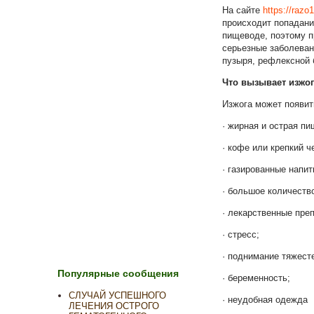
На сайте
https://razo1
происходит попадани
пищеводе, поэтому п
серьезные заболеван
пузыря,
рефлексной
Что вызывает изжо
Изжога может появит
·
жирная и острая пи
·
кофе или крепкий ч
·
газированные напит
·
большое количество
·
лекарственные преп
·
стресс;
·
поднимание тяжесте
Популярные сообщения
·
беременность;
СЛУЧАЙ УСПЕШНОГО
·
неудобная одежда
ЛЕЧЕНИЯ ОСТРОГО