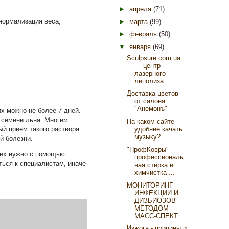
►
апреля
(71)
 нормализация веса,
►
марта
(99)
►
февраля
(50)
▼
января
(69)
Sculpsure.com.ua
— центр
лазерного
липолиза
Доставка цветов
от салона
"Анемонъ"
х можно не более 7 дней.
 семени льна. Многим
На каком сайте
ый прием такого раствора
удобнее качать
музыку?
й болезни.
"ПрофКовры" -
 их нужно с помощью
профессиональ
ться к специалистам, иначе
ная стирка и
химчистка ...
МОНИТОРИНГ
ИНФЕКЦИИ И
ДИЗБИОЗОВ
МЕТОДОМ
МАСС-СПЕКТ...
Изжога - причины и