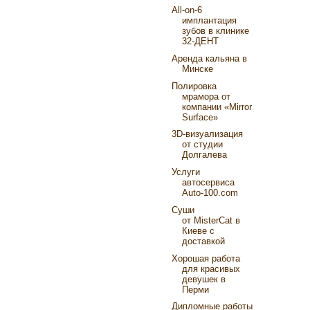
All-on-6
имплантация
зубов в клинике
32-ДЕНТ
Аренда кальяна в
Минске
Полировка
мрамора от
компании «Mirror
Surface»
3D-визуализация
от студии
Долгалева
Услуги
автосервиса
Аuto-100.com
Суши
от MisterCat в
Киеве с
доставкой
Хорошая работа
для красивых
девушек в
Перми
Дипломные работы