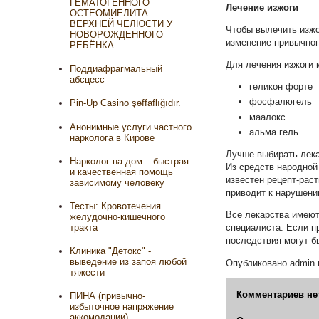
ГЕМАТОГЕННОГО
Лечение изжоги
ОСТЕОМИЕЛИТА
ВЕРХНЕЙ ЧЕЛЮСТИ У
Чтобы вылечить
изжо
НОВОРОЖДЕННОГО
изменение привычного
РЕБЁНКА
Для лечения изжоги 
Поддиафрагмальный
абсцесс
геликон
форте
фосфалюгель
Pin-Up Casino şəffaflığıdır.
маалокс
Анонимные услуги частного
альма гель
нарколога в Кирове
Лучше выбирать лека
Нарколог на дом – быстрая
Из средств народной
и качественная помощь
известен
рецепт-рас
зависимому человеку
приводит к нарушени
Тесты: Кровотечения
Все лекарства имеют
желудочно-кишечного
специалиста. Если п
тракта
последствия могут б
Клиника "Детокс" -
выведение из запоя любой
Опубликовано
admin
тяжести
Комментариев не
ПИНА (привычно-
избыточное напряжение
аккомодации)