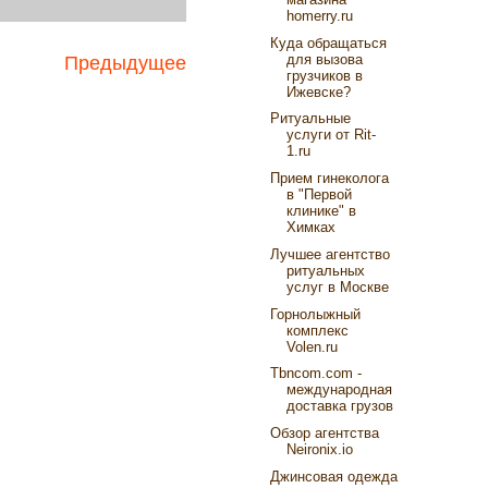
homerry.ru
Куда обращаться
для вызова
Предыдущее
грузчиков в
Ижевске?
Ритуальные
услуги от Rit-
1.ru
Прием гинеколога
в "Первой
клинике" в
Химках
Лучшее агентство
ритуальных
услуг в Москве
Горнолыжный
комплекс
Volen.ru
Tbncom.com -
международная
доставка грузов
Обзор агентства
Neironix.io
Джинсовая одежда