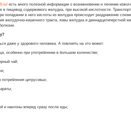
0.ru/
есть много полезной информации о возникновении и лечении изжоги
е в пищевод содержимого желудка, при высокой кислотности. Транспор
ри попадании в него кислоты из желудка происходит раздражение слизис
ия желудочно-кишечного тракта, язвы желудка и двенадцатиперстной ки
болезни.
гу?
ься даже у здорового человека. А повлиять на это может:
ща, особенно при употреблении в большом количестве;
ерный чай;
ки;
 потребления цитрусовых;
араты;
й и наклоны вперед сразу после еды;