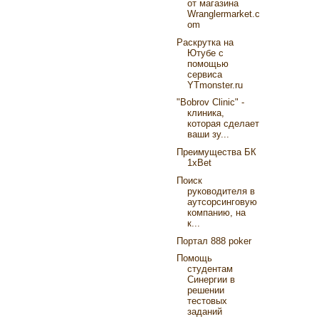
от магазина
Wranglermarket.c
om
Раскрутка на
Ютубе с
помощью
сервиса
YTmonster.ru
"Bobrov Clinic" -
клиника,
которая сделает
ваши зу...
Преимущества БК
1xBet
Поиск
руководителя в
аутсорсинговую
компанию, на
к...
Портал 888 poker
Помощь
студентам
Синергии в
решении
тестовых
заданий