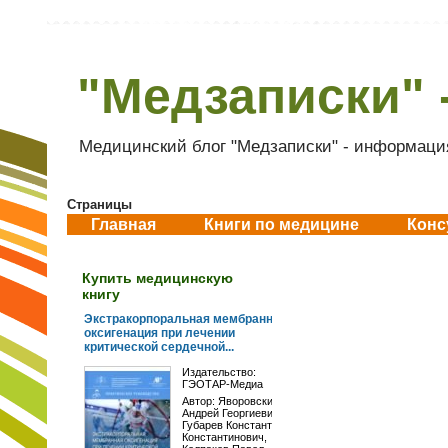
"Медзаписки" 
Медицинский блог "Медзаписки" - информация
Страницы
Главная
Книги по медицине
Конс
Купить медицинскую
книгу
Экстракорпоральная мембранная
оксигенация при лечении
критической сердечной...
Издательство:
ГЭОТАР-Медиа
Автор:
Яворовский
Андрей Георгиевич
,
Губарев Константин
Константинович
,