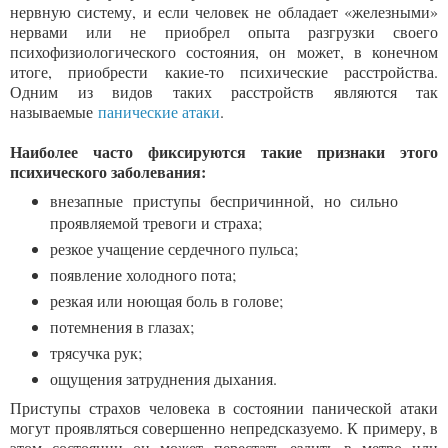
нервную систему, и если человек не обладает «железными»
нервами или не приобрел опыта разгрузки своего
психофизиологического состояния, он может, в конечном
итоге, приобрести какие-то психические расстройства.
Одним из видов таких расстройств являются так
называемые
панические атаки
.
Наиболее часто фиксируются такие признаки этого
психического заболевания:
внезапные приступы беспричинной, но сильно
проявляемой тревоги и страха;
резкое учащение сердечного пульса;
появление холодного пота;
резкая или ноющая боль в голове;
потемнения в глазах;
трясучка рук;
ощущения затруднения дыхания.
Приступы страхов человека в состоянии панической атаки
могут проявляться совершенно непредсказуемо. К примеру, в
этом состоянии он может перестать ездить в метро или