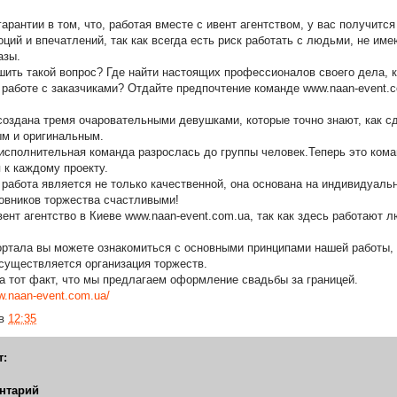
гарантии в том, что, работая вместе с ивент агентством, у вас получитс
оций и впечатлений, так как всегда есть риск работать с людьми, не и
азы.
шить такой вопрос? Где найти настоящих профессионалов своего дела, 
 работе с заказчиками? Отдайте предпочтение команде www.naan-event.c
оздана тремя очаровательными девушками, которые точно знают, как с
м и оригинальным.
исполнительная команда разрослась до группы человек.Теперь это коман
 к каждому проекту.
 работа является не только качественной, она основана на индивидуаль
новников торжества счастливыми!
ент агентство в Киеве www.naan-event.com.ua, так как здесь работают л
ортала вы можете ознакомиться с основными принципами нашей работы, 
существляется организация торжеств.
а тот факт, что мы предлагаем оформление свадьбы за границей.
w.naan-event.com.ua/
в
12:35
т:
нтарий