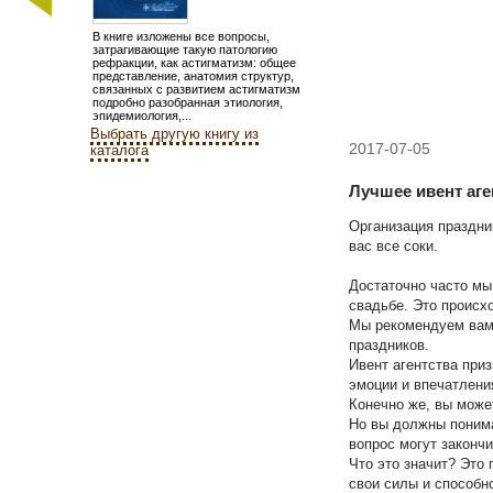
В книге изложены все вопросы,
затрагивающие такую патологию
рефракции, как астигматизм: общее
представление, анатомия структур,
связанных с развитием астигматизма,
подробно разобранная этиология,
эпидемиология,...
Выбрать другую книгу из
2017-07-05
каталога
Лучшее ивент аге
Организация праздни
вас все соки.
Достаточно часто мы
свадьбе. Это происхо
Мы рекомендуем вам 
праздников.
Ивент агентства при
эмоции и впечатлени
Конечно же, вы може
Но вы должны понима
вопрос могут законч
Что это значит? Это 
свои силы и способн