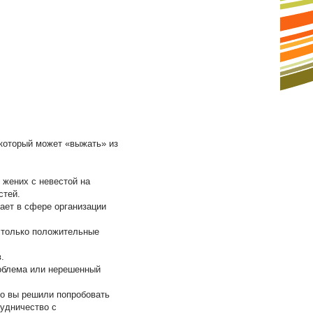
 который может «выжать» из
 жених с невестой на
стей.
ает в сфере организации
я только положительные
.
роблема или нерешенный
что вы решили попробовать
рудничество с