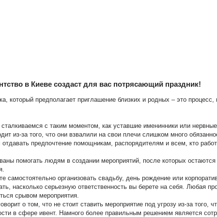
нтство в Киеве создаст для вас потрясающий праздник!
ка, который предполагает приглашение близких и родных – это процесс,
 сталкиваемся с таким моментом, как уставшие именинники или нервные
дит из-за того, что они взвалили на свои плечи слишком много обязанно
отдавать предпочтение помощникам, распорядителям и всем, кто работ
званы помогать людям в создании мероприятий, после которых остаютс
я.
те самостоятельно организовать свадьбу, день рождение или корпоратив
ть, насколько серьезную ответственность вы берете на себя. Любая п
иться срывом мероприятия.
говорит о том, что не стоит ставить мероприятие под угрозу из-за того, 
ости в сфере ивент. Намного более правильным решением является сот