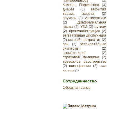
Панкреонекроз
(3)
болезнь Паркинсона
(3)
диабет
(3)
закрытая
травма живота
(3)
опухоль
(3)
Антисептики
(2)
Диафрагмальная
грыжа
(2)
УЗИ
(2)
аутизм
(2)
бронхообструкция
(2)
вегетативная дисфункция
(2)
острый панкреатит
(2)
рак
(2)
респираторные
симптомы
(2)
стоматология
(2)
страховая медицина
(2)
тревожное расстройство
(2)
шизофрения
(2)
Язва
желудка
(1)
Сотрудничество
Обратная связь