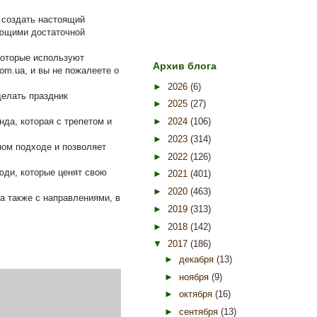
я создать настоящий
меющими достаточной
которые используют
Архив блога
om.ua, и вы не пожалеете о
►
2026
(6)
делать праздник
►
2025
(27)
да, которая с трепетом и
►
2024
(106)
►
2023
(314)
ном подходе и позволяет
►
2022
(126)
юди, которые ценят свою
►
2021
(401)
►
2020
(463)
а также с направлениями, в
►
2019
(313)
►
2018
(142)
▼
2017
(186)
►
декабря
(13)
►
ноября
(9)
►
октября
(16)
►
сентября
(13)