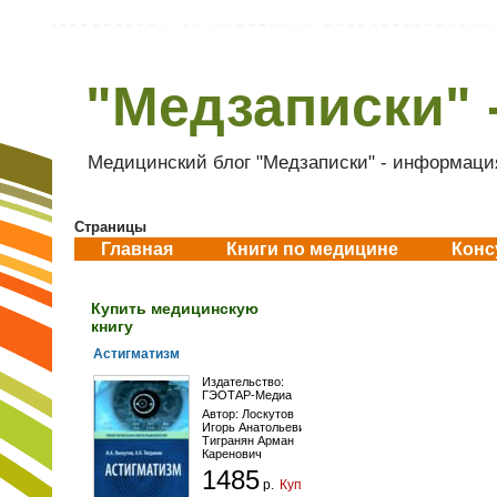
"Медзаписки" 
Медицинский блог "Медзаписки" - информация
Страницы
Главная
Книги по медицине
Конс
Купить медицинскую
книгу
Астигматизм
Издательство:
ГЭОТАР-Медиа
Автор:
Лоскутов
Игорь Анатольевич
,
Тигранян Арман
Каренович
1485
р.
Купить