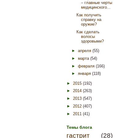
– главные черты
медицинского...
Как получить
справку на
оружие?
Как сделать
волосы
здоровыми?
►
апреля
(55)
►
марта
(54)
►
февраля
(166)
►
января
(118)
►
2015
(192)
►
2014
(263)
►
2013
(547)
►
2012
(407)
►
2011
(41)
Темы блога
гастрит
(28)