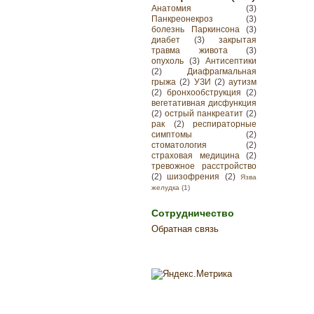
Анатомия
(3)
Панкреонекроз
(3)
болезнь Паркинсона
(3)
диабет
(3)
закрытая
травма живота
(3)
опухоль
(3)
Антисептики
(2)
Диафрагмальная
грыжа
(2)
УЗИ
(2)
аутизм
(2)
бронхообструкция
(2)
вегетативная дисфункция
(2)
острый панкреатит
(2)
рак
(2)
респираторные
симптомы
(2)
стоматология
(2)
страховая медицина
(2)
тревожное расстройство
(2)
шизофрения
(2)
Язва
желудка
(1)
Сотрудничество
Обратная связь