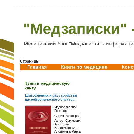
"Медзаписки" 
Медицинский блог "Медзаписки" - информация
Страницы
Главная
Книги по медицине
Конс
Купить медицинскую
книгу
Шизофрения и расстройства
шизофренического спектра
Издательство:
Городец
Серия:
Монографии
Автор:
Смулевич
Анатолий
Болеславович
,
Алфимова Маргарита