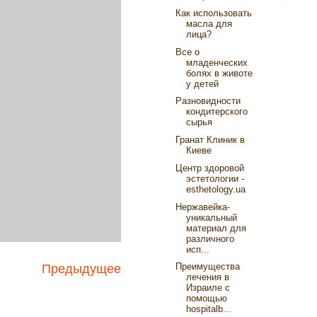
Как использовать
масла для
лица?
Все о
младенческих
болях в животе
у детей
Разновидности
кондитерского
сырья
Гранат Клиник в
Киеве
Центр здоровой
эстетологии -
esthetology.ua
Нержавейка-
уникальный
материал для
различного
исп...
Преимущества
Предыдущее
лечения в
Израиле с
помощью
hospitalb...