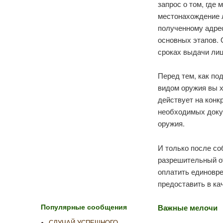
запрос о том, где
местонахождение л
полученному адрес
основных этапов. 
сроках выдачи лиц
Перед тем, как по
видом оружия вы х
действует на конк
необходимых доку
оружия.
И только после с
разрешительный о
оплатить единовре
предоставить в ка
Важные мелочи
Популярные сообщения
СЛУЧАЙ УСПЕШНОГО