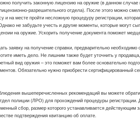
 можно получить законную лицензию на оружие (в данном случае
ицензионно-разрешительного отдела). После этого можно смел
у и на месте пройти несложную процедуру регистрации, которая
Однако не забудьте учесть и другие моменты, которые могут с
ензии на оружие. Ускорить получение документа поможет медц
дать заявку на получение справки, предварительно необходимо 
отите иметь дело. Не лишним также будет уточнить у продавца,
ретный вид оружия – это поможет вам более основательно подго
ментов. Обязательно нужно приобрести сертифицированный се
облюдения вышеперечисленных рекомендаций вы можете обрати
тдел полиции (ЛРО) для прохождений процедуры регистрации. 
менный сбор, размер которого устанавливается действующим з
честве подтверждения квитанцию об оплате.