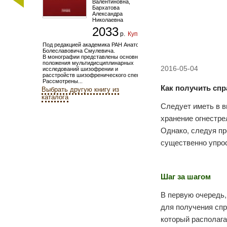
Валентиновна
,
Бархатова
Александра
Николаевна
2033
р.
Купить
Под редакцией академика РАН Анатолия
Болеславовича Смулевича.
В монографии представлены основные
положения мультидисциплинарных
2016-05-04
исследований шизофрении и
расстройств шизофренического спектра.
Рассмотрены...
Как получить спр
Выбрать другую книгу из
каталога
Следует иметь в в
хранение огнестре
Однако, следуя п
существенно упрос
Шаг за шагом
В первую очередь
для получения спр
который располага