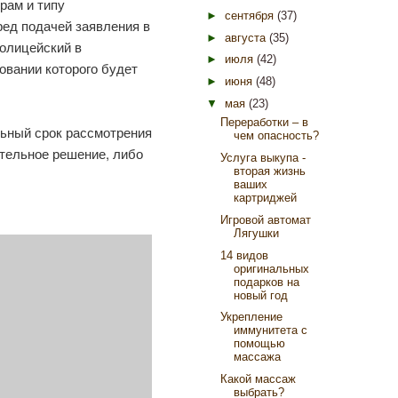
рам и типу
►
сентября
(37)
ред подачей заявления в
►
августа
(35)
полицейский в
►
июля
(42)
овании которого будет
►
июня
(48)
▼
мая
(23)
Переработки – в
льный срок рассмотрения
чем опасность?
ительное решение, либо
Услуга выкупа -
вторая жизнь
ваших
картриджей
Игровой автомат
Лягушки
14 видов
оригинальных
подарков на
новый год
Укрепление
иммунитета с
помощью
массажа
Какой массаж
выбрать?