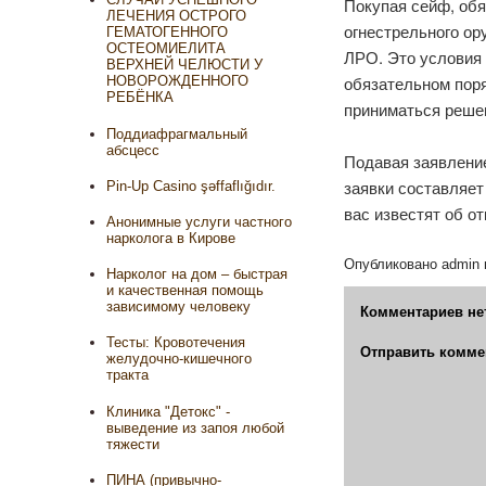
Покупая сейф, обя
ЛЕЧЕНИЯ ОСТРОГО
огнестрельного ор
ГЕМАТОГЕННОГО
ОСТЕОМИЕЛИТА
ЛРО. Это условия 
ВЕРХНЕЙ ЧЕЛЮСТИ У
обязательном поря
НОВОРОЖДЕННОГО
РЕБЁНКА
приниматься решен
Поддиафрагмальный
абсцесс
Подавая заявлени
заявки составляет
Pin-Up Casino şəffaflığıdır.
вас известят об от
Анонимные услуги частного
нарколога в Кирове
Опубликовано
admin
Нарколог на дом – быстрая
и качественная помощь
зависимому человеку
Комментариев не
Тесты: Кровотечения
Отправить комме
желудочно-кишечного
тракта
Клиника "Детокс" -
выведение из запоя любой
тяжести
ПИНА (привычно-