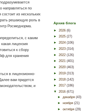
 подразумевается
о направляться по
 состоит из нескольких
ыграть решающую роль в
Архив блога
ентр Росмеднорма.
►
2026
(6)
►
2025
(27)
определиться, с каким
►
2024
(106)
 какая лицензия
►
2023
(314)
товиться к сбору
йф для хранения
►
2022
(126)
►
2021
(401)
►
2020
(463)
ться в лицензионно-
►
2019
(313)
Далее вам придется
►
2018
(142)
аконодательством, и
►
2017
(186)
▼
2016
(671)
►
декабря
(43)
►
ноября
(21)
►
октября
(29)