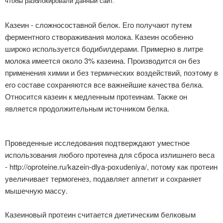
чтобы разблокировали данный сайт.
Казеин - сложносоставной белок. Его получают путем
ферментного створаживания молока. Казеин особенно
широко используется бодибилдерами. Примерно в литре
молока имеется около 3% казеина. Производится он без
применения химии и без термических воздействий, поэтому в
его составе сохраняются все важнейшие качества белка.
Относится казеин к медленным протеинам. Также он
является продолжительным источником белка.
Проведенные исследования подтверждают уместное
использования любого протеина для сброса излишнего веса
- http://oproteine.ru/kazein-dlya-poxudeniya/, потому как протеин
увеличивает термогенез, подавляет аппетит и сохраняет
мышечную массу.
Казеиновый протеин считается диетическим белковым