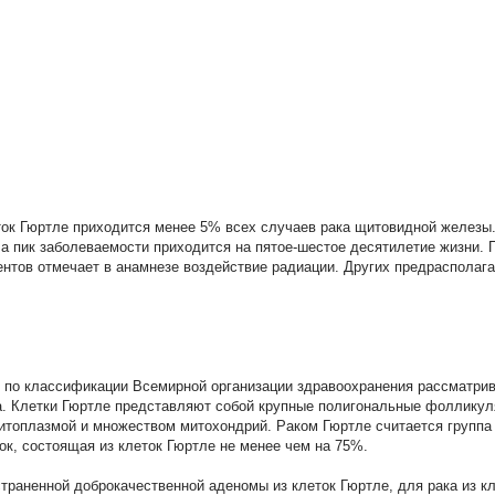
ток Гюртле приходится менее 5% всех случаев рака щитовидной железы
а пик заболеваемости приходится на пятое-шестое десятилетие жизни. 
ентов отмечает в анамнезе воздействие радиации. Других предрасполаг
е по классификации Всемирной организации здравоохранения рассматрив
. Клетки Гюртле представляют собой крупные полигональные фолликул
итоплазмой и множеством митохондрий. Раком Гюртле считается группа
к, состоящая из клеток Гюртле не менее чем на 75%.
страненной доброкачественной аденомы из клеток Гюртле, для рака из к