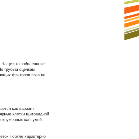
. Чаще это заболевание
По грубым оценкам
ающих факторов пока не
ается как вариант
ярные клетки щитовидной
 окруженных капсулой
леток Гюртле характерно