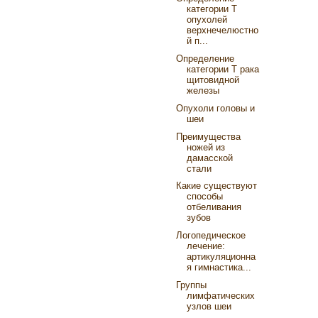
категории Т
опухолей
верхнечелюстно
й п...
Определение
категории Т рака
щитовидной
железы
Опухоли головы и
шеи
Преимущества
ножей из
дамасской
стали
Какие существуют
способы
отбеливания
зубов
Логопедическое
лечение:
артикуляционна
я гимнастика...
Группы
лимфатических
узлов шеи