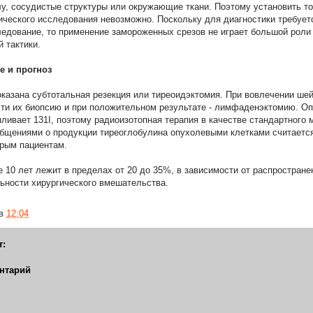
лу, сосудистые структуры или окружающие ткани. Поэтому установить то
ического исследования невозможно. Поскольку для диагностики требуе
ледование, то применение замороженных срезов не играет большой роли 
 тактики.
е и прогноз
казана субтотальная резекция или тиреоидэктомия. При вовлечении ше
ти их биопсию и при положительном результате - лимфаденэктомию. Оп
пливает 131I, поэтому радиоизотопная терапия в качестве стандартного 
общениями о продукции тиреоглобулина опухолевыми клетками считается
рым пациентам.
е 10 лет лежит в пределах от 20 до 35%, в зависимости от распростран
ьности хирургического вмешательства.
в
12:04
т:
нтарий