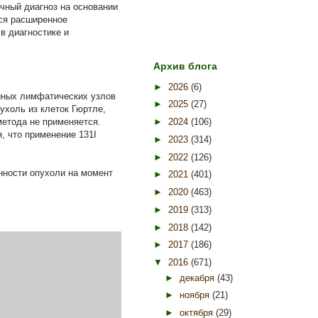
чный диагноз на основании
тся расширенное
в диагностике и
Архив блога
►
2026
(6)
йных лимфатических узлов
►
2025
(27)
ухоль из клеток Гюртле,
метода не применяется.
►
2024
(106)
, что применение 131I
►
2023
(314)
►
2022
(126)
енности опухоли на момент
►
2021
(401)
►
2020
(463)
►
2019
(313)
►
2018
(142)
►
2017
(186)
▼
2016
(671)
►
декабря
(43)
►
ноября
(21)
►
октября
(29)