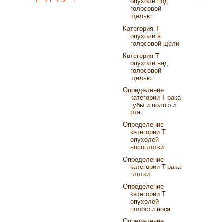
опухоли под
голосовой
щелью
Категория Т
опухоли в
голосовой щели
Категория Т
опухоли над
голосовой
щелью
Определение
категории Т рака
губы и полости
рта
Определение
категории Т
опухолей
носоглотки
Определение
категории T рака
глотки
Определение
категории Т
опухолей
полости носа
Определение