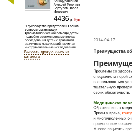
Баиндурашвили
Алексей Георгиевич
,
Бортулев Павел
Игоревич
4436
р.
Купить
В руководстве представлены основные
вопросы организации
травматологической помощи детям,
подробно рассмотрена методика
2014-04-17
обследования детей с травмами
различных локализаций, включая
инструментальные исследования...
Преимущества об
Выбрать другую книгу из
каталога
Преимуще
Проблемы со здоровь
специалиста порой с
воспользоваться усл
тщательную проверку
своих обязательств.
Медицинская помо
Обратившись в медиц
Прием у врача,
консу
и многочисленных оч
применением совреме
Многие пациенты пре