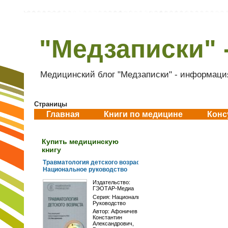
"Медзаписки" 
Медицинский блог "Медзаписки" - информация
Страницы
Главная
Книги по медицине
Конс
Купить медицинскую
книгу
Травматология детского возраста.
Национальное руководство
Издательство:
ГЭОТАР-Медиа
Серия:
Национальное
Руководство
Автор:
Афоничев
Константин
Александрович
,