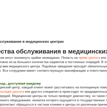
служивания в медицинских центрах
ства обслуживания в медицинских
ем могут возникнуть крайне неожиданно. Попасть на
прием уролога
или 
ложно из-за большого количества пациентов и постоянных очередей. В 
угами медицинского центра. Подобные заведения проходят обязательн
. Все сотрудники имеют соответствующую квалификацию и ответственн
щь, доступная каждому
инский центр, каждый клиент может рассчитывать на полноценную пом
льтация уролога
или другого специалиста происходит по предварительн
ередей. Медицинские центры не только проводят диагностику, но также 
нного оборудования, нехватка которого ощущается в государственных 
дпочитают обращаться в частные клиники и центры по различным причи