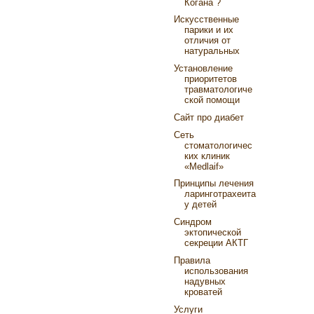
Когана ?
Искусственные
парики и их
отличия от
натуральных
Установление
приоритетов
травматологиче
ской помощи
Cайт про диабет
Сеть
стоматологичес
ких клиник
«Medlaif»
Принципы лечения
ларинготрахеита
у детей
Синдром
эктопической
секреции АКТГ
Правила
использования
надувных
кроватей
Услуги