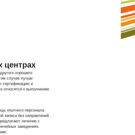
 центрах
другого хорошего
этом случае лучше
ую сертификацию и
о относятся к выполнению
ощь опытного персонала.
ой записи без направлений
предлагают лечение с
лечебных заведениях.
нам: