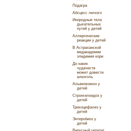
Подагра
Абсцесс легкого
Инородные тела
дыхательных
путей у детей
Аллергические
реакции у детей
В Астраханской
медакадемии
эпидемия кори
До каких
чудачеств
может довести
алкоголь
Альвеококкоз у
детей
Стронгилоидоз у
детей
Трихоцефалез у
детей
Энтеробиоз у
детей
Вирусный гепатит