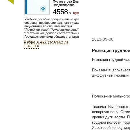
Пустоветова Елена
Владимировна
4558
р.
Купить
Учебное пособие предназначено для
освоения профессионального ухода за
пациентами по специальностям
"Лечебное дело", "Акушерское дело",
"Сестринское дело" в соответствии с
Государственными образовательными...
2013-09-08
Выбрать другую книгу из
каталога
Резекция грудно
Резекция грудной ча
Показания: злокачес
диффузный гнойный 
Положение больного:
Техника. Выполняют 
непарную вену. Огол
уровня дуги аорты. 
грудной полости под
Хвостовой конец пищ