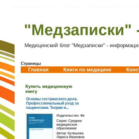
"Медзаписки" 
Медицинский блог "Медзаписки" - информация
Страницы
Главная
Книги по медицине
Конс
Купить медицинскую
книгу
Основы сестринского дела.
Профессиональный уход за
пациентами. Теория и...
Издательство:
Феникс
Серия:
Среднее
медицинское
образование
Автор:
Кулешова
Лариса Ивановна
,