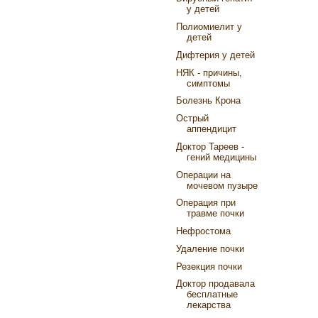
у детей
Полиомиелит у
детей
Дифтерия у детей
НЯК - причины,
симптомы
Болезнь Крона
Острый
аппендицит
Доктор Тареев -
гений медицины
Операции на
мочевом пузыре
Операция при
травме почки
Нефростома
Удаление почки
Резекция почки
Доктор продавала
бесплатные
лекарства