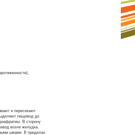
протяженности),
ывают и пересекают
 Выделяют пищевод до
диафрагмы. В сторону
евод возле желудка.
ными швами. В пределах