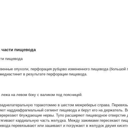
й части пищевода
сти пищевода
твенные опухоли, перфорация рубцово измененного пище­вода (большой 
медиастинит в результате перфорации пищевода.
 лежа на левом боку с валиком под поясницей.
заднелатеральную торакотомию в шестом межреберье спра­ва. Перевяз
яют наддиафрагмальный сег­мент пищевода и берут его на держатель.
Перерезают блуждающие нервы. Тупо расширяют пищеводное отверстие 
тягивают кардиальную часть желудка. Между зажима­ми пересекают пищ
евода перевязывают или зашивают и погружают в желудок двумя кисет