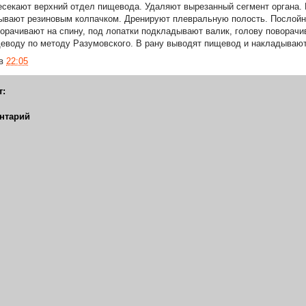
есекают верхний отдел пищевода. Удаля­ют вырезанный сегмент органа.
ывают резиновым колпачком. Дренируют плевральную полость. Послойн
ворачивают на спину, под лопатки подкладывают ва­лик, голову поворач
еводу по ме­тоду Разумовского. В рану выводят пищевод и накладываю
в
22:05
т:
нтарий