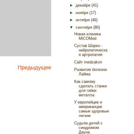
►
декабря
(41)
►
ноября
(17)
►
октября
(46)
▼
сентября
(80)
Новая клиника
MICOMed
Сустав Шарко -
нейропатическа
я артропатия
Сайт medzakon
Предыдущее
Развитие болезни
Лайма
Как самому
сделать станки
для гибки
металла
У европейцев и
американцев
самые здоровые
легкие
Судьба детей с
синдромом
Дауна