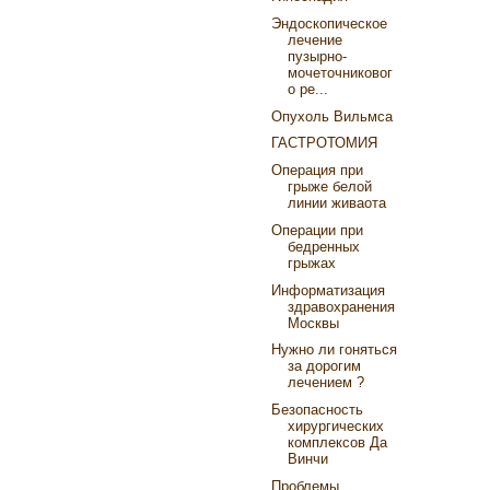
Эндоскопическое
лечение
пузырно-
мочеточниковог
о ре...
Опухоль Вильмса
ГАСТРОТОМИЯ
Операция при
грыже белой
линии живаота
Операции при
бедренных
грыжах
Информатизация
здравохранения
Москвы
Нужно ли гоняться
за дорогим
лечением ?
Безопасность
хирургических
комплексов Да
Винчи
Проблемы