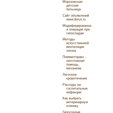
Морозовская
детская
больница
Сайт объявлений
www.dorus.ru
Модифицированна
я операция при
гипоспадии
Методы
искусственной
вентиляции
легких
Пневмоторакс -
неотложная
помощь,
механизм
Легочное
кровотечение
Расходы на
госпитальные
инфекции
Как выбрать
ветеринарную
клинику
Гипоспадия